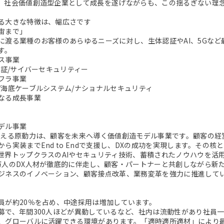
。社会価値創造型企業として成長を遂げながらも、この揺るぎない理
る大きな特徴は、幅広さです
宙まで」
に渡る業種のお客様のあらゆるニーズに対し、生体認証やAI、5Gな
す。
ビス事業
認証/サイバーセキュリティー
フラ事業
/海底ケーブルシステム/ナショナルセキュリティ
なる成長事業
デル事業
支える原動力は、顧客を未来へ導く価値創造モデル事業です。顧客の経
から実装までEnd to Endで支援し、DXの成功を実現します。その
世界トップクラスのAIやセキュリティ技術、蓄積されたノウハウを活
万人のDX人材が徹底的に伴走し、顧客・パートナーと共創しながら新
ジネスのイノベーション、顧客接点改革、業務変革を強力に推進して
員が約20％を占め、中途採用は増加しています。
募で、年間300人ほどが異動しているなど、社内は流動性があり社員
、グローバルに活躍できる環境があります。「適時適所適材」により