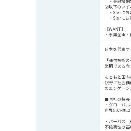
・金融機関向
②以下のいず
・SIerに
・SIerに
【WANT】
・事業企画・
日本を代表す
「通信技術の
業期である今
もともと国内
視野に社会価
のエンゲージ
■同社の特長
・グローバル
世界50か国
・パーパス（
不確実性の高