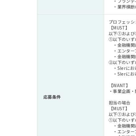
・ブランディ
・業界横断の
プロフェッシ
【MUST】
以下①および
①以下のいず
・金融機関に
・エンタープ
・金融機関向
②以下のいず
・SIerに
・SIerに
【WANT】
・事業企画・
応募条件
担当の場合
【MUST】
以下①および
①以下のいず
・金融機関に
・エンタープ