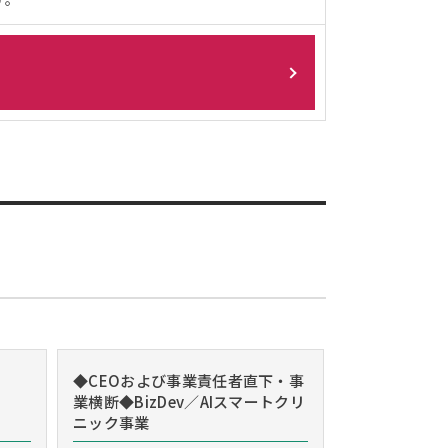
◆CEOおよび事業責任者直下・事
業横断◆BizDev／AIスマートクリ
ニック事業