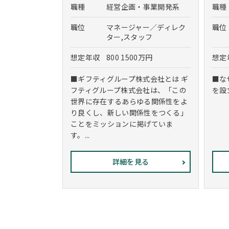
職種
経営企画・事業開発系
職種
職位
マネージャー／ディレク
職位
ター,スタッフ
想定年収
800 1500万円
想定
■ギフティグループ株式会社とは ギ
■な
フティグループ株式会社は、「この
を設
世界に存在するあらゆる関係性をよ
り良くし、新しい関係性をつくる」
ことをミッションに掲げていま
す。...
詳細を見る