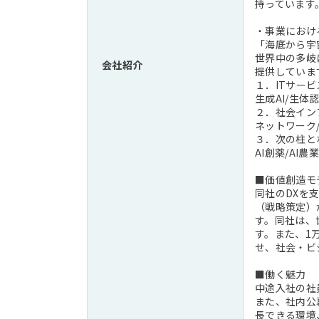
持っています
・事業におけ
「海底から宇
世界中の多岐
会社紹介
提供していま
１．ITサー
生成AI/生体
２．社会イン
ネットワーク
３．次の柱と
AI創薬/AI農業
■価値創造モ
同社のDXを
（戦略策定）
す。同社は、
す。また、1
せ、社会・ビ
■働く魅力
中途入社の社
また、社内公
長できる環境