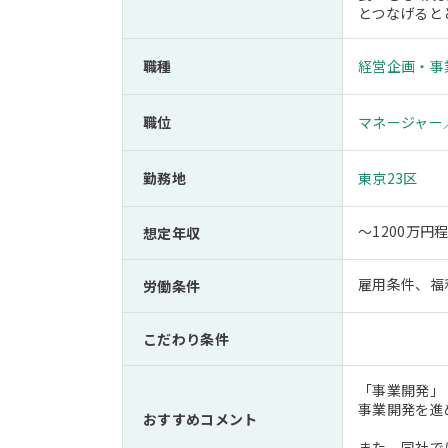
とつなげると
職種
経営企画・事
職位
マネージャー
勤務地
東京23区
～1200万
想定年収
雇用条件、福
労働条件
こだわり条件
「事業開発」
事業開発を進
おすすめコメント
また、同社で