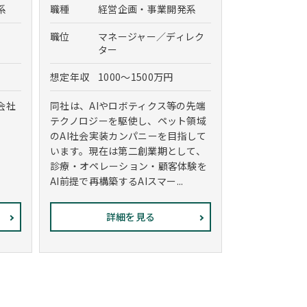
系
職種
経営企画・事業開発系
職位
マネージャー／ディレク
ター
想定年収
1000～1500万円
会社
同社は、AIやロボティクス等の先端
テクノロジーを駆使し、ペット領域
のAI社会実装カンパニーを目指して
います。現在は第二創業期として、
診療・オペレーション・顧客体験を
AI前提で再構築するAIスマー...
詳細を見る