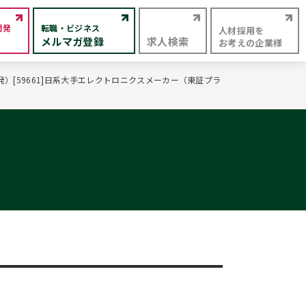
開発
転職・ビジネス
人材採用を
メルマガ登録
求人検索
お考えの企業様
[59661]日系大手エレクトロニクスメーカー（東証プラ