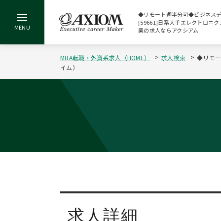
◆リモート週半分可◆ビジネス
[59661]日系大手エレクトロニ
業の求人ならアクシアム
MBA転職・外資系求人（HOME）
求人検索
◆リモー
イム）
求人詳細