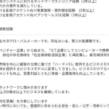
けシステムにおけるネットワークエンジニア経験（3年以上）
れかの要件を満たしている。
おける金融アカウント向け事業開発・案件開拓経験 (3年以上)
おける金融アカウント向けプリセールスSE経験（3年以上）
開発経験
る大手グローバルメーカーです。同社はいま、第三の創業期です。
ベンチャー企業」から始まり、「ICT企業としてコンピューターや携
、自社の存在価値を「社会価値創造型企業」と再定義し、最先端技術
市場を中心に顧客の仕様に基づき「ハード＋SI」提供するビジネスモ
値を提供するビジネスモデルに変革してきました。ビジネスだけでな
メントも向上、営業利益とともに株価・企業価値も向上しています。
ネットワークに強みがあります
以上250拠点以上でビジネスを展開しています。
存在意義）を大事にしています
い時代においても、普遍的に求められる安全・安心・公平・効率とい