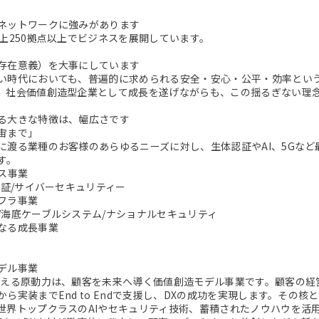
ネットワークに強みがあります
以上250拠点以上でビジネスを展開しています。
存在意義）を大事にしています
い時代においても、普遍的に求められる安全・安心・公平・効率とい
。社会価値創造型企業として成長を遂げながらも、この揺るぎない理
る大きな特徴は、幅広さです
宙まで」
に渡る業種のお客様のあらゆるニーズに対し、生体認証やAI、5Gな
す。
ビス事業
認証/サイバーセキュリティー
フラ事業
/海底ケーブルシステム/ナショナルセキュリティ
なる成長事業
デル事業
支える原動力は、顧客を未来へ導く価値創造モデル事業です。顧客の経
から実装までEnd to Endで支援し、DXの成功を実現します。その
世界トップクラスのAIやセキュリティ技術、蓄積されたノウハウを活