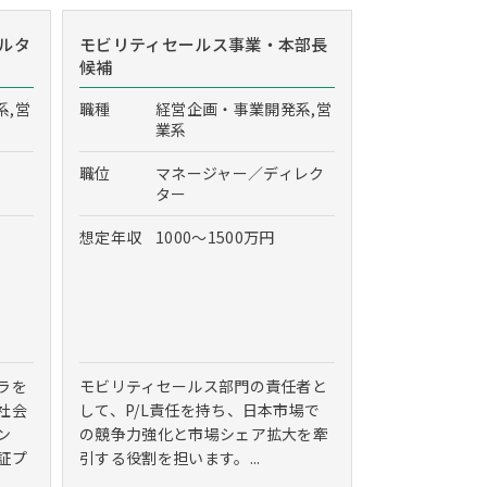
ルタ
モビリティセールス事業・本部長
候補
系,営
職種
経営企画・事業開発系,営
業系
職位
マネージャー／ディレク
ター
想定年収
1000～1500万円
ラを
モビリティセールス部門の責任者と
社会
して、P/L責任を持ち、日本市場で
ン
の競争力強化と市場シェア拡大を牽
証プ
引する役割を担います。...