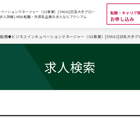
ーションマネージャー（GX事業）[59662]日系大手グロー
転職・キャリア
 求人詳細 | MBA転職・外資系企業の求人ならアクシアム
お申し込み
勤務◆ビジネスインキュベーションマネージャー（GX事業）[59662]日系大手
求人検索