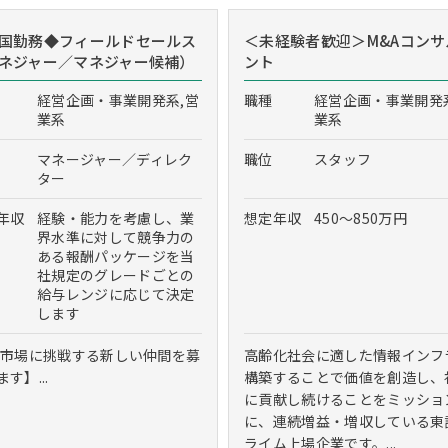
国勤務◆フィールドセールス
＜未経験者歓迎＞M&Aコンサ
ネジャー／マネジャー候補）
ント
経営企画・事業開発系,営
職種
経営企画・事業開発
業系
業系
マネージャー／ディレク
職位
スタッフ
ター
年収
経験・能力を考慮し、業
想定年収
450～850万円
界水準に対して競争力の
ある報酬パッケージを当
社規定のグレードごとの
給与レンジに応じて決定
します
S市場に挑戦する新しい仲間を募
高齢化社会に適した情報インフ
す】...
構築することで価値を創造し、
に貢献し続けることをミッショ
に、連続増益・増収している東
ライム上場企業です。...