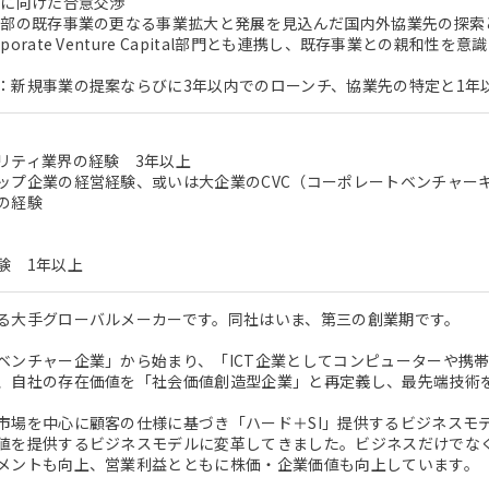
業に向けた合意交渉
部の既存事業の更なる事業拡大と発展を見込んだ国内外協業先の探索
orate Venture Capital部門とも連携し、既存事業との親和性を
：新規事業の提案ならびに3年以内でのローンチ、協業先の特定と1年
リティ業界の経験 3年以上
ップ企業の経営経験、或いは大企業のCVC（コーポレートベンチャー
の経験
験 1年以上
る大手グローバルメーカーです。同社はいま、第三の創業期です。
ベンチャー企業」から始まり、「ICT企業としてコンピューターや携
、自社の存在価値を「社会価値創造型企業」と再定義し、最先端技術
市場を中心に顧客の仕様に基づき「ハード＋SI」提供するビジネスモ
値を提供するビジネスモデルに変革してきました。ビジネスだけでな
メントも向上、営業利益とともに株価・企業価値も向上しています。