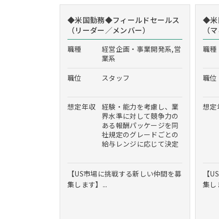
◆米国勤務◆フィールドセールス
◆米
（リーダー／メンバー）
（マ
職種
経営企画・事業開発系,営
職種
業系
職位
スタッフ
職位
想定年収
経験・能力を考慮し、業
想定
界水準に対して競争力の
ある報酬パッケージを同
社規定のグレードごとの
給与レンジに応じて決定
【US市場に挑戦する新しい仲間を募
【U
集します】...
集しま