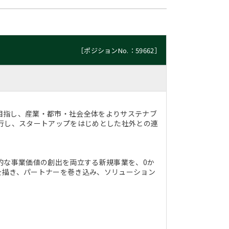
［ポジションNo.：59662］
目指し、産業・都市・社会全体をよりサステナブ
行し、スタートアップをはじめとした社外との連
的な事業価値の創出を両立する新規事業を、0か
を描き、パートナーを巻き込み、ソリューション