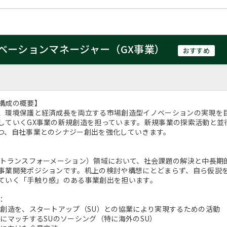
ベーションマネージャー（GX事業）
おすすめ
構成の概要】
、環境保護と経済成長を両立する市場創造型イノベーションの実現を
していくGX事業の新規創造を担っています。新規事業の探索活動と並
つ、自社事業とのシナジー創出を強化していきます。
ントランスフォーメーション）領域において、社会課題の解決と中長期
事業開発ポジションです。机上の検討や構想にとどまらず、自ら仮説
ていく「手触り感」のある事業創出を担います。
：
規創造を、スタートアップ（SU）との協業により実現するための活動
略にマッチするSUのソーシング（特に海外のSU）