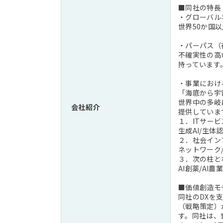
■同社の特長
・グローバル
世界50か国
・パーパス（
不確実性の高
持っています
・事業におけ
「海底から宇
世界中の多岐
会社紹介
提供していま
１．ITサー
生成AI/生体
２．社会イン
ネットワーク
３．次の柱と
AI創薬/AI農業
■価値創造モ
同社のDXを
（戦略策定）
す。同社は、