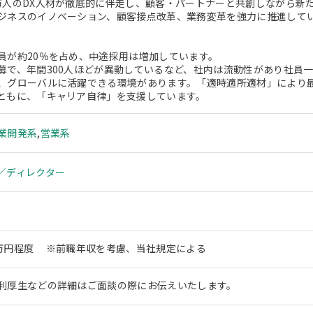
万人のDX人材が徹底的に伴走し、顧客・パートナーと共創しながら新
ジネスのイノベーション、顧客接点改革、業務変革を強力に推進して
員が約20％を占め、中途採用は増加しています。
募で、年間300人ほどが異動しているなど、社内は流動性があり社員
、グローバルに活躍できる環境があります。「適時適所適材」により
ともに、「キャリア自律」を支援しています。
業開発系
,
営業系
／ディレクター
00万円程度 ※前職年収を考慮、当社規定による
利厚生などの詳細はご面談の際にお伝えいたします。