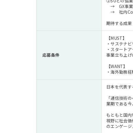
②SUとの協
→ GX事業
→ 社内Cop
期待する成果
【MUST】
・サステナビ
・スタートア
応募条件
事業立ち上げ
【WANT】
・海外勤務経
日本を代表す
「通信技術の
業期である今
もともと国内
視野に社会価
のエンゲージ