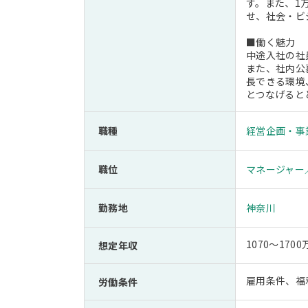
す。また、1
せ、社会・ビ
■働く魅力
中途入社の社
また、社内公
長できる環境
とつなげると
職種
経営企画・事
職位
マネージャー
勤務地
神奈川
1070～17
想定年収
雇用条件、福
労働条件