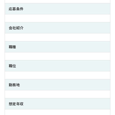
注目企業インタビュー
Career Talk Live
ニュースリリース
インターン受入企業一覧
応募条件
MBA NETWORKING
MBAを生かす求人特集
会社紹介
年齢と年収の相関図
職種
職位
勤務地
想定年収