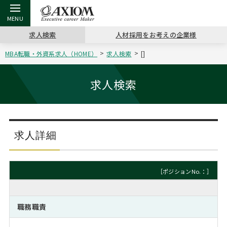
求人検索
人材採用をお考えの企業様
MBA転職・外資系求人（HOME）
求人検索
[]
戻る
戻る
戻る
戻る
戻る
戻る
戻る
戻る
戻る
戻る
戻る
アクシアムの特長
キャリア支援 TOP
転職ツール TOP
転職コラム TOP
イベント・セミナー TOP
会社概要 TOP
ミッシ
お申し
キャリア
MBA留
英文レジ
求人検索
サービス案内
キャリアデザイン講座
英文レジュメの書き方
“展”職相談室
ジョブフェア
沿革
コンサ
キャリ
MBAの
日本から
パワー
（最新求人市場動向）
コンサルタントの紹介
職務経歴書の書き方
転職市場の明日をよめ
キャリアデザインセミナー
主なクライアント
代表メ
“展”
転職活
主な10
キーワ
求人詳細
ステージ別アドバイス
日本語履歴書テンプレート
コンサルティングの現場から
海外セミナー
アクセス
“展”
MBA
英文レ
MBAの転職事例
［ポジションNo.：］
よくある面接Q&A集
転職成功への4つの鍵
キャリアフォーラム
採用情報
おわり
MBAからのFAQ
職務職責
外資系／面接攻略のコツ
キャリアに効く一冊
プロ経営者の特別セミナー
パブリシティ
MBA留学生数の推移