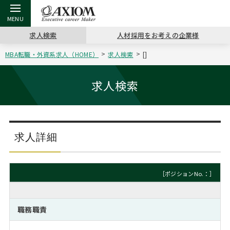
求人検索
人材採用をお考えの企業様
MBA転職・外資系求人（HOME）
求人検索
[]
戻る
戻る
戻る
戻る
戻る
戻る
戻る
戻る
戻る
戻る
戻る
アクシアムの特長
キャリア支援 TOP
転職ツール TOP
転職コラム TOP
イベント・セミナー TOP
会社概要 TOP
ミッシ
お申し
キャリア
MBA留
英文レジ
求人検索
サービス案内
キャリアデザイン講座
英文レジュメの書き方
“展”職相談室
ジョブフェア
沿革
コンサ
キャリ
MBAの
日本から
パワー
（最新求人市場動向）
コンサルタントの紹介
職務経歴書の書き方
転職市場の明日をよめ
キャリアデザインセミナー
主なクライアント
代表メ
“展”
転職活
主な10
キーワ
求人詳細
ステージ別アドバイス
日本語履歴書テンプレート
コンサルティングの現場から
海外セミナー
アクセス
“展”
MBA
英文レ
MBAの転職事例
［ポジションNo.：］
よくある面接Q&A集
転職成功への4つの鍵
キャリアフォーラム
採用情報
おわり
MBAからのFAQ
職務職責
外資系／面接攻略のコツ
キャリアに効く一冊
プロ経営者の特別セミナー
パブリシティ
MBA留学生数の推移