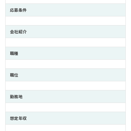
注目企業インタビュー
Career Talk Live
ニュースリリース
インターン受入企業一覧
応募条件
MBA NETWORKING
MBAを生かす求人特集
会社紹介
年齢と年収の相関図
職種
職位
勤務地
想定年収