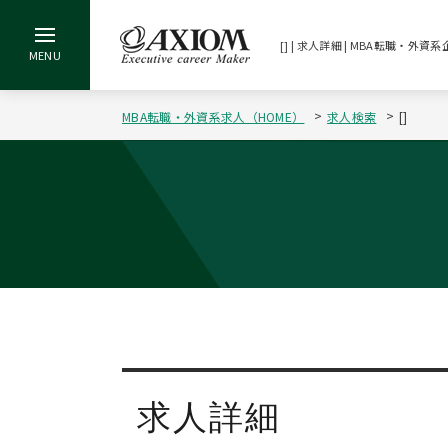
[] | 求人詳細 | MBA転職・
MBA転職・外資系求人（HOME）
求人検索
[]
求人詳細