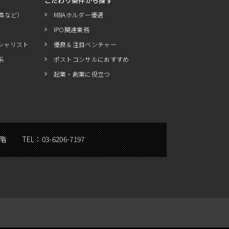
こだわり条件から探す
員など）
MBAホルダー優遇
IPO関連業務
シャリスト
優良＆注目ベンチャー
系
ポストコンサルにおすすめ
起業・創業に役立つ
5階
TEL：
03-6206-7197