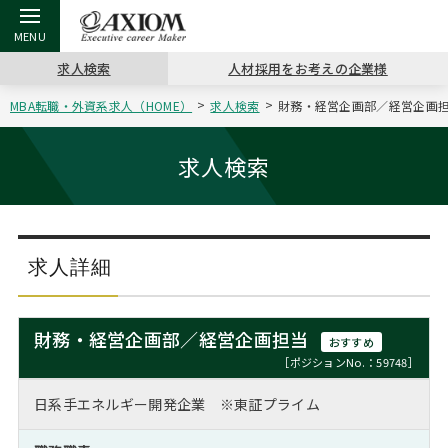
求人検索
人材採用をお考えの企業様
MBA転職・外資系求人（HOME）
求人検索
財務・経営企画部／経営企画担当
戻る
戻る
戻る
戻る
戻る
戻る
戻る
戻る
戻る
戻る
戻る
アクシアムの特長
キャリア支援 TOP
転職ツール TOP
転職コラム TOP
イベント・セミナー TOP
会社概要 TOP
ミッシ
お申し
キャリア
MBA留
英文レジ
求人検索
サービス案内
キャリアデザイン講座
英文レジュメの書き方
“展”職相談室
ジョブフェア
沿革
コンサ
キャリ
MBAの
日本から
パワー
（最新求人市場動向）
コンサルタントの紹介
職務経歴書の書き方
転職市場の明日をよめ
キャリアデザインセミナー
主なクライアント
代表メ
“展”
転職活
主な10
キーワ
求人詳細
ステージ別アドバイス
日本語履歴書テンプレート
コンサルティングの現場から
海外セミナー
アクセス
“展”
MBA
英文レ
MBAの転職事例
財務・経営企画部／経営企画担当
おすすめ
よくある面接Q&A集
転職成功への4つの鍵
キャリアフォーラム
採用情報
おわり
［ポジションNo.：59748］
MBAからのFAQ
日系手エネルギー開発企業 ※東証プライム
外資系／面接攻略のコツ
キャリアに効く一冊
プロ経営者の特別セミナー
パブリシティ
MBA留学生数の推移