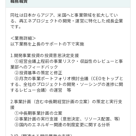
職務職責
注目企業インタビュー
Career Talk Live
ニュースリリース
インターン受入企業一覧
同社は日本からアジア、米国へと事業領域を拡大してい
MBA NETWORKING
る、再エネプロジェクトの開発・運営に特化した成長企業
MBAを生かす求人特集
です。
＜業務詳細＞
年齢と年収の相関図
以下業務を上長のサポートの下で実施
1.開発事業投資の投資意思決定支援
①経営会議上程前の事業リスク・収益性のレビューと事
業部へのフィードバック
②投資基準の策定と修正
③月次の事業ポートフォリオ検討会議（CEOをトップと
する、全社のプロジェクトの開発・ソーシングの進捗に関
するレビュー会議）の運営 等
2.事業計画（含む中長期経営計画の立案）の策定と実行支
援
①中長期事業計画の立案
②事業計画の実行支援（意思決定、リソース配置、等）
③国内のエネルギー関連の制度変更に関する分析