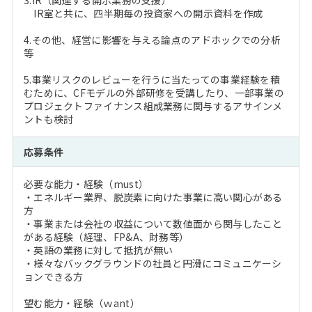
3.IR（関連する開示業務の支援）
IR室と共に、四半期毎の投資家への開示資料を作成
4.その他、経営に影響を与える論点のアドホックでの分析
等
5.事業リスクのレビューを行うに当たっての事業経験を積
むために、CFモデルの外部研修を受講したり、一部事業の
プロジェクトファイナンス組成業務に関与するアサインメ
ントも検討
応募条件
必要な能力・経験（must）
・エネルギー業界、脱炭素に向けた事業に高い関心がある
方
・事業または会社の収益について数値面から関与したこと
がある経験（経理、FP&A、財務等）
・英語の業務に対して抵抗が無い
・様々なバックグラウンドの社員と円滑にコミュニケーシ
ョンできる方
望む能力・経験（ｗant）