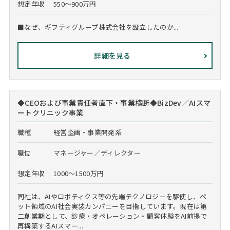
想定年収
550～900万円
■なぜ、ギフティグループ株式会社を設立したのか...
詳細を見る
◆CEOおよび事業責任者直下・事業横断◆BizDev／AIスマ
ートクリニック事業
職種
経営企画・事業開発系
職位
マネージャー／ディレクター
想定年収
1000～1500万円
同社は、AIやロボティクス等の先端テクノロジーを駆使し、ペ
ット領域のAI社会実装カンパニーを目指しています。現在は第
二創業期として、診療・オペレーション・顧客体験をAI前提で
再構築するAIスマー...