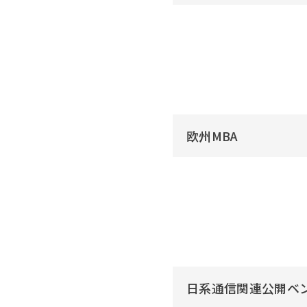
欧州MBA
日系通信関連公開ベ