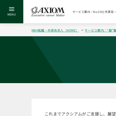
サービス案内：No.039 | 外
MBA転職・外資系求人（HOME）
サービス案内：“展”
これまでアクシアムがご支援し、展