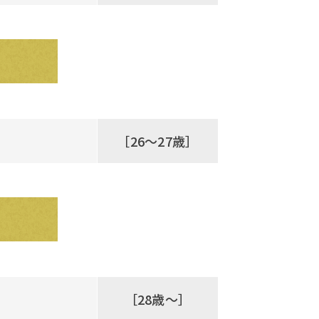
［26～27歳］
［28歳～］