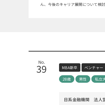
ん、今後のキャリア展開について検
No.
39
MBA新卒
ベンチャー
28歳
男性
私立
日系金融機関 法人