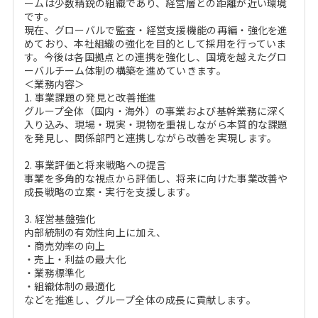
ームは少数精鋭の組織であり、経営層との距離が近い環境
です。
現在、グローバルで監査・経営支援機能の再編・強化を進
めており、本社組織の強化を目的として採用を行っていま
す。今後は各国拠点との連携を強化し、国境を越えたグロ
ーバルチーム体制の構築を進めていきます。
＜業務内容＞
1. 事業課題の発見と改善推進
グループ全体（国内・海外）の事業および基幹業務に深く
入り込み、現場・現実・現物を重視しながら本質的な課題
を発見し、関係部門と連携しながら改善を実現します。
2. 事業評価と将来戦略への提言
事業を多角的な視点から評価し、将来に向けた事業改善や
成長戦略の立案・実行を支援します。
3. 経営基盤強化
内部統制の有効性向上に加え、
・商売効率の向上
・売上・利益の最大化
・業務標準化
・組織体制の最適化
などを推進し、グループ全体の成長に貢献します。