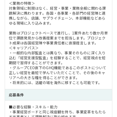
＜業務の特徴＞
対象領域に制限はなく、経営・事業・業務全般に関わる課
題解決に携わります。各国・各事業・各部門の経営陣と連
携しながら、店舗、サプライチェーン、本部機能などあら
ゆる現場に入り込みます。
業務はプロジェクトベースで進行し、1案件あたり数か月単
位で課題発見から改善提案までを担当します。プロジェク
ト成果は各国経営陣や事業責任者に直接提言します。
＜キャリアパス＞
・一般的な内部監査とは異なり、事業そのものに深く入り
込む「経営支援型監査」を経験することで、経営視点を短
期間で習得することができます。
・グループCEO直下のGHQ機能であるこのポストについて
正しい経営を最短で学んでいただくことで、その後のキャ
リアへの大きな糧を得ることができます。
・将来的には、活躍の場を海外に移すことも可能です。
応募条件
■必要な経験・スキル・能力
・事業経営ボードと同じ視座観を持ち、事業変革をもたら
す当事者として課題解決に取り組める方