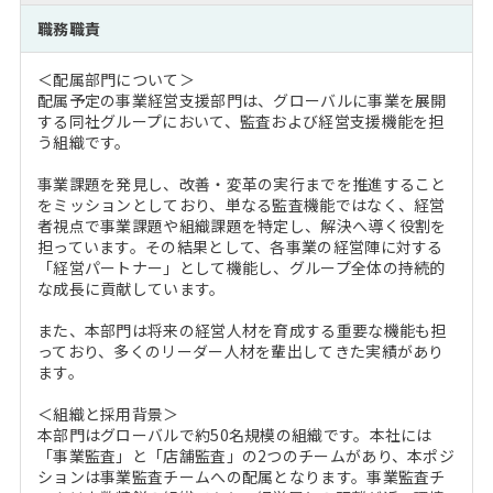
注目企業インタビュー
Career Talk Live
ニュースリリース
職務職責
インターン受入企業一覧
MBA NETWORKING
＜配属部門について＞
MBAを生かす求人特集
配属予定の事業経営支援部門は、グローバルに事業を展開
する同社グループにおいて、監査および経営支援機能を担
う組織です。
年齢と年収の相関図
事業課題を発見し、改善・変革の実行までを推進すること
をミッションとしており、単なる監査機能ではなく、経営
者視点で事業課題や組織課題を特定し、解決へ導く役割を
担っています。その結果として、各事業の経営陣に対する
「経営パートナー」として機能し、グループ全体の持続的
な成長に貢献しています。
また、本部門は将来の経営人材を育成する重要な機能も担
っており、多くのリーダー人材を輩出してきた実績があり
ます。
＜組織と採用背景＞
本部門はグローバルで約50名規模の組織です。本社には
「事業監査」と「店舗監査」の2つのチームがあり、本ポジ
ションは事業監査チームへの配属となります。事業監査チ