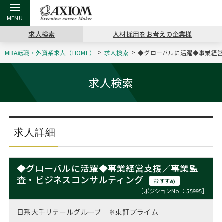
求人検索
人材採用をお考えの企業様
MBA転職・外資系求人（HOME）
求人検索
◆グローバルに活躍◆事業経営
戻る
戻る
戻る
戻る
戻る
戻る
戻る
戻る
戻る
戻る
戻る
アクシアムの特長
キャリア支援 TOP
転職ツール TOP
転職コラム TOP
イベント・セミナー TOP
会社概要 TOP
ミッシ
お申し
キャリア
MBA留
英文レジ
求人検索
サービス案内
キャリアデザイン講座
英文レジュメの書き方
“展”職相談室
ジョブフェア
沿革
コンサ
キャリ
MBAの
日本から
パワー
（最新求人市場動向）
コンサルタントの紹介
職務経歴書の書き方
転職市場の明日をよめ
キャリアデザインセミナー
主なクライアント
代表メ
“展”
転職活
主な10
キーワ
求人詳細
ステージ別アドバイス
日本語履歴書テンプレート
コンサルティングの現場から
海外セミナー
アクセス
“展”
MBA
英文レ
MBAの転職事例
◆グローバルに活躍◆事業経営支援／事業監
よくある面接Q&A集
転職成功への4つの鍵
キャリアフォーラム
採用情報
査・ビジネスコンサルティング
おわり
おすすめ
MBAからのFAQ
［ポジションNo.：55995］
外資系／面接攻略のコツ
キャリアに効く一冊
プロ経営者の特別セミナー
パブリシティ
日系大手リテールグループ ※東証プライム
MBA留学生数の推移