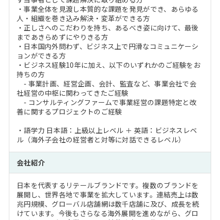
・事業全体を見渡し本質的な課題を発見ができ、あらゆる
人・組織を巻き込み解決・変革ができる方
・正しさへのこだわりを持ち、あるべき姿に向けて、最後
まであきらめずにやりきる方
・日本国内外問わず、ビジネス上で円滑なコミュニケーシ
ョンができる方
・ビジネス経験10年に加え、以下のいずれかのご経験をお
持ちの方
- 事業計画、経営企画、会計、監査など、事業会社で会
社経営の中枢に関わってきたご経験
- コンサルティングファームで事業経営の課題特定と改
善に関するプロジェクトのご経験
・語学力 日本語：上級以上レベル ＋ 英語：ビジネスレベ
ル（海外子会社の経営者と対等に対話できるレベル）
会社紹介
日本を代表するリテールブランドです。複数のブランドを
展開し、世界各地で事業を拡大しています。連結売上は数
兆円規模、グローバル店舗網は数千店舗に及び、成長を続
けています。今後もさらなる海外展開を進めながら、グロ