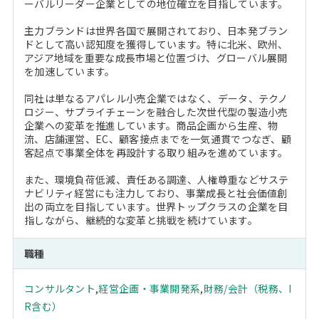
ーバルリーダー企業としての地位確立を目指しています。
主力ブランドは世界各国で展開されており、日本発ブラン
ドとして高い認知度を獲得しています。特に北米、欧州、
アジア地域を重要な成長市場と位置づけ、グローバル展開
を加速しています。
同社は単なるアパレル小売企業ではなく、データ、テクノ
ロジー、サプライチェーンを融合した次世代型の製造小売
企業への変革を推進しています。商品企画から生産、物
流、店舗運営、EC、顧客接点までを一気通貫でつなぎ、顧
客起点で事業全体を再設計する取り組みを進めています。
また、環境負荷低減、責任ある調達、人権尊重などサステ
ナビリティ経営にも注力しており、事業成長と社会価値創
出の両立を目指しています。世界トップクラスの企業を目
指しながら、継続的な変革と挑戦を続けています。
職種
コンサルタント
,
経営企画・事業開発系
,
財務/会計（税務、I
R含む）