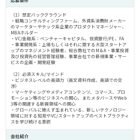
応募条件
（1）想定バックグラウンド
・戦略コンサルティングファーム、外資系消費財メーカー
のマーケターやテック系企業のプロダクトマネージャー、
MBAホルダー
・VC/金融系：ベンチャーキャピタル、投資銀行/PE、FA
・事業開発系：上場もしくはそれに類する大型スタートア
ップのマネジメント経験者、総合商社でのM＆A・事業投資
及び投資先の経営管理経験、事業会社での新規事業・サー
ビスの企画・開発経験
（2）必須スキル/マインド
・ビジネスレベルの英語力（英文資料作成、英語での交
渉）
・マーケティングやメディアコンテンツ、コマース、プロ
モーション等のビジネスへの関心、またメタバースやWeb
3等の関連する新興領域への関心
・グローバルに絶えず生まれている、新しいテクノロジー
領域に対する知見やVC/スタートアップのベストプラクティ
スを学び続ける意欲
会社紹介