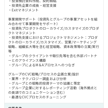
・投資検討資料作成、契約締結
・投資先企業の成長・経営支援
・Exitマネジメント
事業開発サポート（投資先とグループの事業アセットを組
み合わせて事業開発をサポート）
・投資先プロダクトのローカライズ/カスタマイズのプロダ
クトマネジメント
・投資先支援におけるプロジェクトマネジメント：プロダ
クトのローカライズ/カスタマイズ、営業/マーケティング
戦略、組織拡大等を含む経営戦略、資本政策等の立案/実行
等
・グループのクライアントや取引先等を含む外部パートナ
ーとのアライアンス構築
・グループによるM＆Aプロセスへのつなぎ
グループのCVC戦略/プロセスの企画立案/設計
・業界・テクノロジー調査および分析
・グループとの戦略的投資テーマの協議と策定
・グループ企業に対するレポーティング活動（海外拠点と
の英語でのコミュニケーション含む）
・最適なCVCプロセスのチューニング