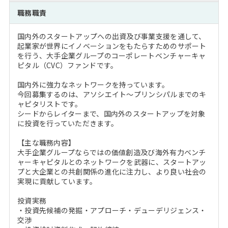
注目企業インタビュー
Career Talk Live
ニュースリリース
職務職責
インターン受入企業一覧
MBA NETWORKING
国内外のスタートアップへの出資及び事業支援を通して、
MBAを生かす求人特集
起業家が世界にイノベーションをもたらすためのサポート
を行う、大手企業グループのコーポレートベンチャーキャ
ピタル（CVC）ファンドです。
年齢と年収の相関図
国内外に強力なネットワークを持っています。
今回募集するのは、アソシエイト～プリンシパルまでのキ
ャピタリストです。
シードからレイターまで、国内外のスタートアップを対象
に投資を行っていただきます。
【主な職務内容】
大手企業グループならではの価値創造及び海外有力ベンチ
ャーキャピタルとのネットワークを武器に、スタートアッ
プと大企業との共創関係の進化に注力し、より良い社会の
実現に貢献しています。
投資実務
・投資先候補の発掘・アプローチ・デューデリジェンス・
交渉