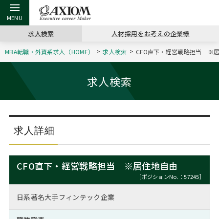
求人検索
人材採用をお考えの企業様
MBA転職・外資系求人（HOME）
求人検索
CFO直下・経営戦略担当 ※居
戻る
戻る
戻る
戻る
戻る
戻る
戻る
戻る
戻る
戻る
戻る
アクシアムの特長
キャリア支援 TOP
転職ツール TOP
転職コラム TOP
イベント・セミナー TOP
会社概要 TOP
ミッシ
お申し
キャリア
MBA留
英文レジ
求人検索
サービス案内
キャリアデザイン講座
英文レジュメの書き方
“展”職相談室
ジョブフェア
沿革
コンサ
キャリ
MBAの
日本から
パワー
（最新求人市場動向）
コンサルタントの紹介
職務経歴書の書き方
転職市場の明日をよめ
キャリアデザインセミナー
主なクライアント
代表メ
“展”
転職活
主な10
キーワ
求人詳細
ステージ別アドバイス
日本語履歴書テンプレート
コンサルティングの現場から
海外セミナー
アクセス
“展”
MBA
英文レ
MBAの転職事例
CFO直下・経営戦略担当 ※居住地自由
よくある面接Q&A集
転職成功への4つの鍵
キャリアフォーラム
採用情報
おわり
［ポジションNo.：57245］
MBAからのFAQ
日系著名大手フィンテック企業
外資系／面接攻略のコツ
キャリアに効く一冊
プロ経営者の特別セミナー
パブリシティ
MBA留学生数の推移