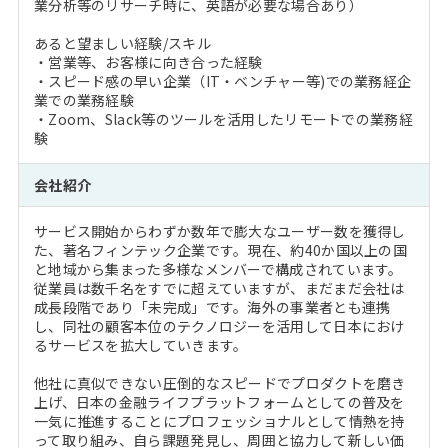
業分析等のリサーチ時に、英語が必要な場合あり）
あると望ましい経験/スキル
・営業等、お客様に向き合った経験
・スピード感の早い企業（IT・ベンチャー等)での業務経企
業での業務経験
・Zoom、Slack等のツールを活用したリモートでの業務経
験
会社紹介
サービス開始からわずか数年で膨大なユーザー数を獲得し
た、著名フィンテック企業です。現在、約40か国以上の国
と地域から集まった多様なメンバーで構成されています。
従業員は数千名をすでに超えていますが、まだまだ会社は
成長段階であり「未完成」です。海外の事業者とも連携
し、同社の顧客本位のテクノロジーを活用して日本におけ
るサービスを拡大していきます。
他社に真似できない圧倒的なスピードでプロダクトを磨き
上げ、日本の金融ライフプラットフォームとしての普及を
一気に推進することにプロフェッショナルとして情熱を持
って取り組み、自ら課題発見し、周囲と協力して新しい価