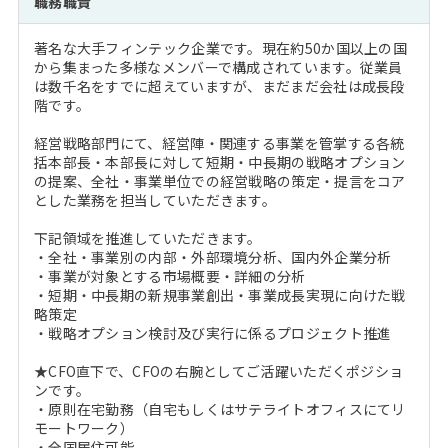
職務職責
注目企業インタビュー
Career Talk Live
ニュースリリース
インターン受入企業一覧
著名な大手フィンテック企業です。現在約50か国以上の国
MBA NETWORKING
から集まった多様なメンバーで構成されています。従業員
MBAを生かす求人特集
は数千名をすでに超えていますが、まだまだ会社は成長段
階です。
年齢と年収の相関図
経営戦略部門にて、経営陣・関連する事業を管掌する各統
括本部長・本部長に対して短期・中長期の戦略オプション
の提案、全社・事業単位での経営戦略の策定・提言をコア
とした業務を担当していただきます。
下記領域を推進していただきます。
・全社・事業別の内部・外部環境分析、国内外企業分析
・事業が対象とする市場概要・詳細の分析
・短期・中長期の新規事業創出・事業成長実現に向けた戦
略策定
・戦略オプション検討及び実行に係るプロジェクト推進
★CFO直下で、CFOの右腕としてご活躍いただくポジショ
ンです。
・原則在宅勤務（自宅もしくはサテライトオフィスにてリ
モートワーク）
・全国居住可能