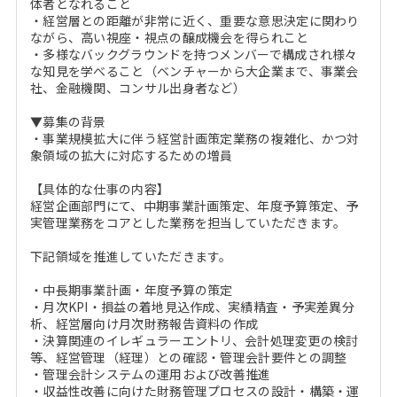
体者となれること
・経営層との距離が非常に近く、重要な意思決定に関わり
ながら、高い視座・視点の醸成機会を得られこと
・多様なバックグラウンドを持つメンバーで構成され様々
な知見を学べること（ベンチャーから大企業まで、事業会
社、金融機関、コンサル出身者など）
▼募集の背景
・事業規模拡大に伴う経営計画策定業務の複雑化、かつ対
象領域の拡大に対応するための増員
【具体的な仕事の内容】
経営企画部門にて、中期事業計画策定、年度予算策定、予
実管理業務をコアとした業務を担当していただきます。
下記領域を推進していただきます。
・中長期事業計画・年度予算の策定
・月次KPI・損益の着地見込作成、実績精査・予実差異分
析、経営層向け月次財務報告資料の作成
・決算関連のイレギュラーエントリ、会計処理変更の検討
等、経営管理（経理）との確認・管理会計要件との調整
・管理会計システムの運用および改善推進
・収益性改善に向けた財務管理プロセスの設計・構築・運