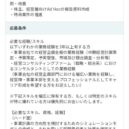
用・改善
・株主、経営層向けAd Hocの報告資料作成
・特命案件の推進
応募条件
必要な経験/スキル
以下いずれかの業務経験を3年以上有する方
・事業会社での経営企画全般の業務経験（中期経営計画策
定・予算策定、予実管理、市場及び競合調査・分析等）
・経営コンサルティングファーム（戦略・総合系）におけ
るコンサルタントとしての業務経験
（事業会社の経営企画部門における幅広い業務を経験し、
経営陣・事業本部を支えるプロフェッショナルとしてキャ
リア形成を希望する方をお迎えしたい）
※下記スキルを幅広に保有する方、もしくは特定のスキル
が特に優れている方は優先的にお会いいたします。
【必要なスキル、資格、経験】
（ハード面）
・事業計画の方向性を検討するためのシミュレーションモ
デルの作成と、それを用いて部門責任者と計画を確定する