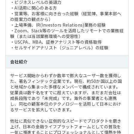
・ビジネスレベルの英語力
・AI活用に関心のある方
・営業等、お客様に向き合った経験（経営陣、事業本部へ
の提案力の観点から）
・上場準備、IR(Investors Relations)業務の経験
・Zoom、Slack等のツールを活用したリモートでの業務経
験（または当該業務環境への受容性）
・USCPA、MBA、証券アナリスト等の資格取得
・セルサイドアナリスト（ジュニアレベル）の経験
会社紹介
サービス開始からわずか数年で膨大なユーザー数を獲得し
た、著名フィンテック企業です。現在、約50か国以上の国
と地域から集まった多様なメンバーで構成されています。
従業員は数千名をすでに超えていますが、まだまだ会社は
成長段階であり「未完成」です。海外の事業者とも連携
し、同社の顧客本位のテクノロジーを活用して日本におけ
るサービスを拡大していきます。
他社に真似できない圧倒的なスピードでプロダクトを磨き
上げ、日本の金融ライフプラットフォームとしての普及を
一気に推進することにプロフェッショナルとして情熱を持