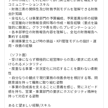
コミュニケーションスキル
・財務三表の関係性及び財務予測モデルを理解できる財務
会計知識
・全社もしくは事業部門の予算編成、予実差異分析の経験
・経営層向け財務報告資料等の作成・報告経験（要点を論
理的に簡潔に。グラフや表を用いたプレゼンテーション）
・各本部単位の財務報告内容を理解し、全社の財務報告へ
集約する経験
・新規事業立ち上げ時の損益・KPI管理モデルの設計・運
用・改善の経験
（ソフト面）
・受け身にならず積極的に経営陣からの高い要求に応え続
けられるメンタリティ
・度重なる事業・状況変化に対応することを厭わない柔軟
性
・自分なりの観点で現行業務の改善余地を検討する等、問
題意識を持って職務に取り組む姿勢
・事業の急成長を支えることに意義を感じ、常にスピード
感を持ち、営業・事業部門の要求にホスピタリティ精神を
持って対応する姿勢
あると望ましい経験/スキル