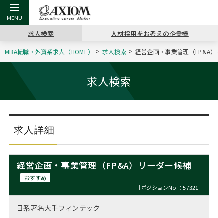
求人検索
人材採用をお考えの企業様
MBA転職・外資系求人（HOME）
求人検索
経営企画・事業管理（FP&A）
戻る
戻る
戻る
戻る
戻る
戻る
戻る
戻る
戻る
戻る
戻る
アクシアムの特長
キャリア支援 TOP
転職ツール TOP
転職コラム TOP
イベント・セミナー TOP
会社概要 TOP
ミッシ
お申し
キャリア
MBA留
英文レジ
求人検索
サービス案内
キャリアデザイン講座
英文レジュメの書き方
“展”職相談室
ジョブフェア
沿革
コンサ
キャリ
MBAの
日本から
パワー
（最新求人市場動向）
コンサルタントの紹介
職務経歴書の書き方
転職市場の明日をよめ
キャリアデザインセミナー
主なクライアント
代表メ
“展”
転職活
主な10
キーワ
求人詳細
ステージ別アドバイス
日本語履歴書テンプレート
コンサルティングの現場から
海外セミナー
アクセス
“展”
MBA
英文レ
MBAの転職事例
経営企画・事業管理（FP&A）リーダー候補
よくある面接Q&A集
転職成功への4つの鍵
キャリアフォーラム
採用情報
おわり
おすすめ
MBAからのFAQ
［ポジションNo.：57321］
外資系／面接攻略のコツ
キャリアに効く一冊
プロ経営者の特別セミナー
パブリシティ
日系著名大手フィンテック
MBA留学生数の推移