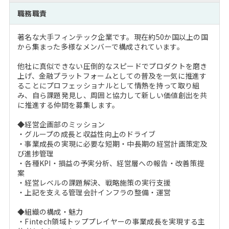
注目企業インタビュー
Career Talk Live
ニュースリリース
職務職責
インターン受入企業一覧
MBA NETWORKING
著名な大手フィンテック企業です。現在約50か国以上の国
MBAを生かす求人特集
から集まった多様なメンバーで構成されています。
他社に真似できない圧倒的なスピードでプロダクトを磨き
年齢と年収の相関図
上げ、金融プラットフォームとしての普及を一気に推進す
ることにプロフェッショナルとして情熱を持って取り組
み、自ら課題発見し、周囲と協力して新しい価値創出を共
に推進する仲間を募集します。
◆経営企画部のミッション
・グループの成長と収益性向上のドライブ
・事業成長の実現に必要な短期・中長期の経営計画策定及
び進捗管理
・各種KPI・損益の予実分析、経営層への報告・改善策提
案
・経営レベルの課題解決、戦略施策の実行支援
・上記を支える管理会計インフラの整備・運営
◆組織の構成・魅力
・Fintech領域トッププレイヤーの事業成長を実現する主