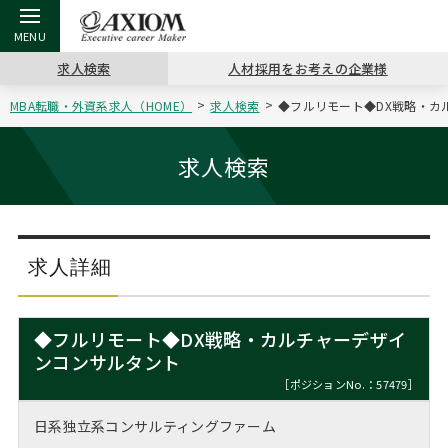
求人検索
人材採用をお考えの企業様
MBA転職・外資系求人（HOME）
求人検索
◆フルリモート◆DX戦略・カ
戻る
戻る
戻る
戻る
戻る
戻る
戻る
戻る
戻る
戻る
戻る
アクシアムの特長
キャリア支援 TOP
転職ツール TOP
転職コラム TOP
イベント・セミナー TOP
会社概要 TOP
ミッシ
お申し
キャリア
MBA留
英文レジ
求人検索
サービス案内
キャリアデザイン講座
英文レジュメの書き方
“展”職相談室
ジョブフェア
沿革
コンサ
キャリ
MBAの
日本から
パワー
（最新求人市場動向）
コンサルタントの紹介
職務経歴書の書き方
転職市場の明日をよめ
キャリアデザインセミナー
主なクライアント
代表メ
“展”
転職活
主な10
キーワ
求人詳細
ステージ別アドバイス
日本語履歴書テンプレート
コンサルティングの現場から
海外セミナー
アクセス
“展”
MBA
英文レ
MBAの転職事例
◆フルリモート◆DX戦略・カルチャーデザイ
よくある面接Q&A集
転職成功への4つの鍵
キャリアフォーラム
採用情報
ンコンサルタント
おわり
MBAからのFAQ
［ポジションNo.：57479］
外資系／面接攻略のコツ
キャリアに効く一冊
プロ経営者の特別セミナー
パブリシティ
日系独立系コンサルティングファーム
MBA留学生数の推移