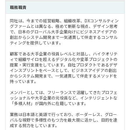
注目企業インタビュー
Career Talk Live
ニュースリリース
職務職責
インターン受入企業一覧
MBA NETWORKING
同社は、今までの経営戦略、組織改革、DXコンサルティン
MBAを生かす求人特集
グファームとは異なる、極めて斬新な視点、デザイン思考
で、日本のグローバル大手企業向けにビジネスアイデアの
創出からシステム開発まで一気通貫して伴走するコンサル
年齢と年収の相関図
ティングを提供しています。
顧客である大手企業の役員レベルと対話し、ハイクオリテ
ィで組織サイロを超えるデジタル化や変革プロジェクトの
提案・実行支援をしています。自社プロダクトであるデザ
インスプリントをベースとして、ビジネスアイデアの創出
からシステム開発まで、一気通貫して伴走するメソッドを
持っています。
メンバーとしては、フリーランスで活躍してきたプロフェ
ッショナルや大手企業の元役員など、インテリジェントな
「多様人材」が国内外に在籍しています。
業務は日本語と英語で行っており、ボーダーレス、グロー
バルな視野で多様性のもつ力を最大限に活かし、目的を達
成する努力をしています。