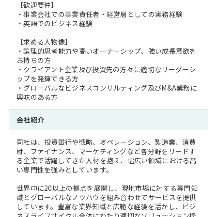
【歓迎要件】
・事業会社での事業責任者・経営層としての実務経験
・英語でのビジネス経験
【求める人物像】
・論理的思考能力や高いオーナーシップ、強い成長意欲を
お持ちの方
・クライアント企業及び投資先の方々に適切なリーダーシ
ップを発揮できる方
・グローバルなビジネスコンサルティング及びM&A業務に
興味のある方
会社紹介
同社は、投資銀行や戦略、オペレーション、製造業、消費
財、ファイナンス、マーケティングなど各分野をリードす
る企業で活躍してきた人材を抱え、幅広い領域における高
い専門性を強みとしています。
世界中に20以上の拠点を展開し、現地市場に対する専門知
識とグローバルなノウハウを組み合わせてサービスを提供
しています。豊富な業界知識と広範な経験を活かし、ビジ
ネスライフサイクル全体にわたり適切なソリューション提