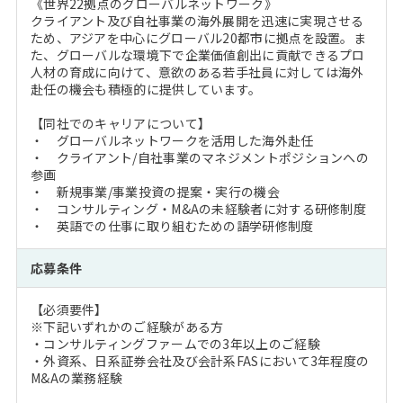
《世界22拠点のグローバルネットワーク》
クライアント及び自社事業の海外展開を迅速に実現させる
ため、アジアを中心にグローバル20都市に拠点を設置。ま
た、グローバルな環境下で企業価値創出に貢献できるプロ
人材の育成に向けて、意欲のある若手社員に対しては海外
赴任の機会も積極的に提供しています。
【同社でのキャリアについて】
・ グローバルネットワークを活用した海外赴任
・ クライアント/自社事業のマネジメントポジションへの
参画
・ 新規事業/事業投資の提案・実行の機会
・ コンサルティング・M&Aの未経験者に対する研修制度
・ 英語での仕事に取り組むための語学研修制度
応募条件
【必須要件】
※下記いずれかのご経験がある方
・コンサルティングファームでの3年以上のご経験
・外資系、日系証券会社及び会計系FASにおいて3年程度の
M&Aの業務経験