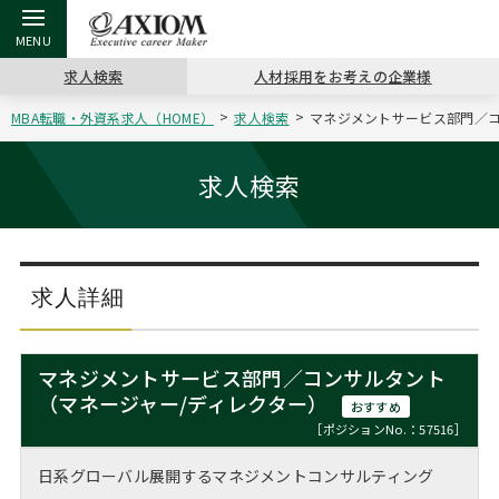
求人検索
人材採用をお考えの企業様
MBA転職・外資系求人（HOME）
求人検索
マネジメントサービス部門／コ
戻る
戻る
戻る
戻る
戻る
戻る
戻る
戻る
戻る
戻る
戻る
アクシアムの特長
キャリア支援 TOP
転職ツール TOP
転職コラム TOP
イベント・セミナー TOP
会社概要 TOP
ミッシ
お申し
キャリア
MBA留
英文レジ
求人検索
サービス案内
キャリアデザイン講座
英文レジュメの書き方
“展”職相談室
ジョブフェア
沿革
コンサ
キャリ
MBAの
日本から
パワー
（最新求人市場動向）
コンサルタントの紹介
職務経歴書の書き方
転職市場の明日をよめ
キャリアデザインセミナー
主なクライアント
代表メ
“展”
転職活
主な10
キーワ
求人詳細
ステージ別アドバイス
日本語履歴書テンプレート
コンサルティングの現場から
海外セミナー
アクセス
“展”
MBA
英文レ
MBAの転職事例
マネジメントサービス部門／コンサルタント
よくある面接Q&A集
転職成功への4つの鍵
キャリアフォーラム
採用情報
（マネージャー/ディレクター）
おわり
おすすめ
MBAからのFAQ
［ポジションNo.：57516］
外資系／面接攻略のコツ
キャリアに効く一冊
プロ経営者の特別セミナー
パブリシティ
日系グローバル展開するマネジメントコンサルティング
MBA留学生数の推移