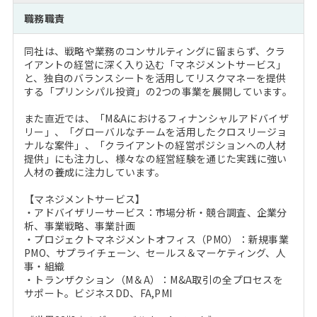
注目企業インタビュー
Career Talk Live
ニュースリリース
職務職責
インターン受入企業一覧
MBA NETWORKING
同社は、戦略や業務のコンサルティングに留まらず、クラ
MBAを生かす求人特集
イアントの経営に深く入り込む「マネジメントサービス」
と、独自のバランスシートを活用してリスクマネーを提供
する「プリンシパル投資」の2つの事業を展開しています。
年齢と年収の相関図
また直近では、「M&Aにおけるフィナンシャルアドバイザ
リー」、「グローバルなチームを活用したクロスリージョ
ナルな案件」、「クライアントの経営ポジションへの人材
提供」にも注力し、様々なの経営経験を通じた実践に強い
人材の養成に注力しています。
【マネジメントサービス】
・アドバイザリーサービス：市場分析・競合調査、企業分
析、事業戦略、事業計画
・プロジェクトマネジメントオフィス（PMO）：新規事業
PMO、サプライチェーン、セールス＆マーケティング、人
事・組織
・トランザクション（M＆A）：M&A取引の全プロセスを
サポート。ビジネスDD、FA,PMI