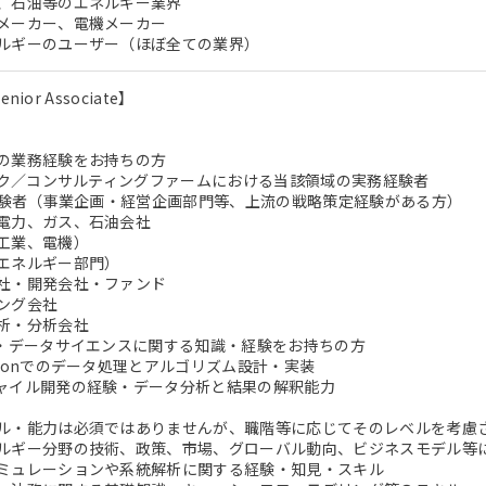
、石油等のエネルギー業界
メーカー、電機メーカー
ルギーのユーザー（ほぼ全ての業界）
enior Associate】
の業務経験をお持ちの方
タンク／コンサルティングファームにおける当該領域の実務経験者
社経験者（事業企画・経営企画部門等、上流の戦略策定経験がある方）
電力、ガス、石油会社
工業、電機）
エネルギー部門）
社・開発会社・ファンド
ング会社
析・分析会社
析・データサイエンスに関する知識・経験をお持ちの方
onでのデータ処理とアルゴリズム設計・実装
イル開発の経験・データ分析と結果の解釈能力
ル・能力は必須ではありませんが、職階等に応じてそのレベルを考慮
ルギー分野の技術、政策、市場、グローバル動向、ビジネスモデル等
ミュレーションや系統解析に関する経験・知見・スキル