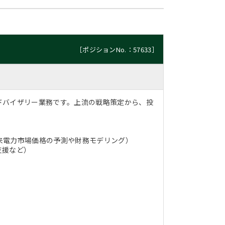
［ポジションNo.：57633］
ドバイザリー業務です。上流の戦略策定から、投
来電力市場価格の予測や財務モデリング）
支援など）