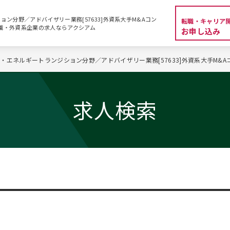
ン分野／アドバイザリー業務[57633]外資系大手M&Aコン
転職・キャリア
BA転職・外資系企業の求人ならアクシアム
お申し込み
・エネルギートランジション分野／アドバイザリー業務[57633]外資系大手M&
求人検索