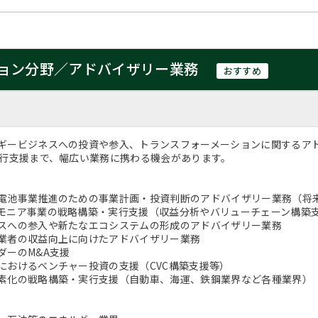
ョン分野／アドバイザリー業務
おすすめ
ギービジネスへの投資や参入、トランスフォーメーションに関するア
実行支援まで、幅広い業務に携わる機会があります。
電池事業推進のための事業計画・投資判断のアドバイザリー業務（将
モニア事業の戦略構築・実行支援（収益分析やバリューチェーン構築
スへの参入や新たなエコシステムの形成のアドバイザリー業務
業者の収益向上に向けたアドバイザリー業務
ダーのM&A支援
におけるベンチャー投資の支援（CVC構築支援等）
素化の戦略構築・実行支援（自動車、海運、鉄鋼業界など各種業界）