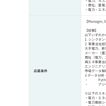
・電力、ガス
・商社、重電
・電力・エネ
【Manager, S
【経験】
以下いずれか
1. シンク
2. 事業会
大手電力、新
メーカー（重
商社（電力、
再エネ事業会
エンジニアリ
応募条件
市場データ解
3.データ分
・ Pyth
・ アジャ
※以下のスキ
・電力・エネ
・電力需給シ