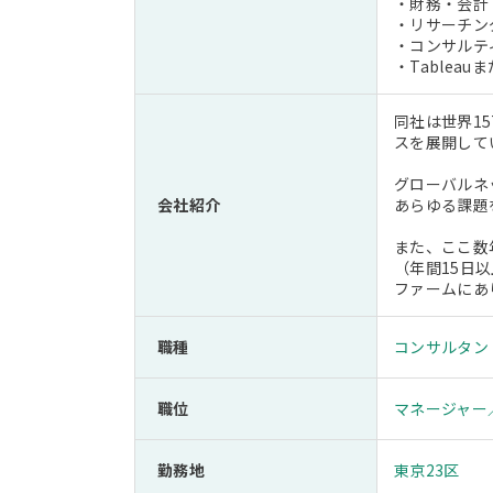
・財務・会計
・リサーチン
・コンサルテ
・Tablea
同社は世界1
スを展開して
グローバルネ
会社紹介
あらゆる課題
また、ここ数
（年間15日以
ファームにあ
職種
コンサルタン
職位
マネージャー
勤務地
東京23区