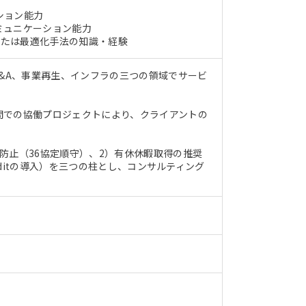
ション能力
ミュニケーション能力
学習または最適化手法の知識・経験
M&A、事業再生、インフラの三つの領域でサービ
間での協働プロジェクトにより、クライアントの
防止（36協定順守）、2）有休休暇取得の推奨
reditの導入）を三つの柱とし、コンサルティング