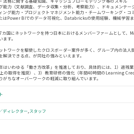
・法務に関する基礎知識、キャッシュフローモデリング等のスキル
グ能力（文献調査、データ収集・分析、考察能力）、ドキュメンテー
ィング能力・プロジェクトマネジメント能力・チームワーキング・コ
uまたはPower BIでのデータ可視化、Databricksの使用経験、機械
57カ国にネットワークを持つ日本におけるメンバーファームとして、
います。
ットワークを駆使したクロスボーダー案件が多く、グループ内の法人
を解決できる点、が同社の強みといえます。
年はいわゆる「働き方改革」を推進しており、具体的には、1）過残業
上の取得を推奨）、3）教育研修の強化（年間40時間のLearning C
りがちなオーバーワークの軽減に取り組んでいます。
ト
／ディレクター
,
スタッフ