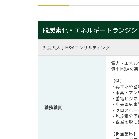
脱炭素化・エネルギートランジシ
外資系大手M&Aコンサルティング
電力・エネル
資やM&Aの
（例）
・再エネや蓄
・水素・アン
・蓄電ビジネ
・小売電気事
職務職責
・クロスボー
・脱炭素分野
・企業の脱炭
【担当業界】