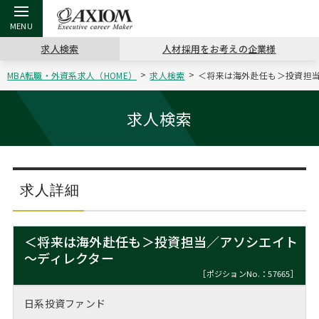
求人検索
人材採用をお考えの企業様
MBA転職・外資系求人（HOME）
求人検索
＜将来は海外赴任も＞投資担当／
戻る
戻る
戻る
戻る
戻る
戻る
戻る
戻る
戻る
戻る
戻る
アクシアムの特長
キャリア支援 TOP
転職ツール TOP
転職コラム TOP
イベント・セミナー TOP
会社概要 TOP
ミッシ
お申し
キャリア
MBA留
英文レジ
求人検索
サービス案内
キャリアデザイン講座
英文レジュメの書き方
“展”職相談室
ジョブフェア
沿革
コンサ
キャリ
MBAの
日本から
パワー
（最新求人市場動向）
コンサルタントの紹介
職務経歴書の書き方
転職市場の明日をよめ
キャリアデザインセミナー
主なクライアント
代表メ
“展”
転職活
主な10
キーワ
求人詳細
ステージ別アドバイス
日本語履歴書テンプレート
コンサルティングの現場から
海外セミナー
アクセス
“展”
MBA
英文レ
MBAの転職事例
＜将来は海外赴任も＞投資担当／アソシエイト
よくある面接Q&A集
転職成功への4つの鍵
キャリアフォーラム
採用情報
～ディレクター
おわり
MBAからのFAQ
［ポジションNo.：57665］
外資系／面接攻略のコツ
キャリアに効く一冊
プロ経営者の特別セミナー
パブリシティ
日系投資ファンド
MBA留学生数の推移