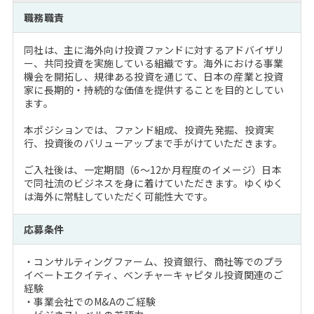
注目企業インタビュー
Career Talk Live
ニュースリリース
職務職責
インターン受入企業一覧
MBA NETWORKING
同社は、主に海外向け投資ファンドに対するアドバイザリ
MBAを生かす求人特集
ー、共同投資を実施している組織です。海外における事業
機会を開拓し、規律ある投資を通じて、日本の産業と投資
家に長期的・持続的な価値を提供することを目的としてい
年齢と年収の相関図
ます。
本ポジションでは、ファンド組成、投資先発掘、投資実
行、投資後のバリューアップまで手がけていただきます。
ご入社後は、一定期間（6～12か月程度のイメージ）日本
で同社流のビジネスを身に着けていただきます。ゆくゆく
は海外に常駐していただく可能性大です。
応募条件
・コンサルティングファーム、投資銀行、商社等でのプラ
イベートエクイティ、ベンチャーキャピタル投資関連のご
経験
・事業会社でのM&Aのご経験