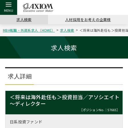
求人検索
人材採用をお考えの企業様
MBA転職・外資系求人（HOME）
求人検索
＜将来は海外赴任も＞投資担当／
戻る
戻る
戻る
戻る
戻る
戻る
戻る
戻る
戻る
戻る
戻る
アクシアムの特長
キャリア支援 TOP
転職ツール TOP
転職コラム TOP
イベント・セミナー TOP
会社概要 TOP
ミッシ
お申し
キャリア
MBA留
英文レジ
求人検索
サービス案内
キャリアデザイン講座
英文レジュメの書き方
“展”職相談室
ジョブフェア
沿革
コンサ
キャリ
MBAの
日本から
パワー
（最新求人市場動向）
コンサルタントの紹介
職務経歴書の書き方
転職市場の明日をよめ
キャリアデザインセミナー
主なクライアント
代表メ
“展”
転職活
主な10
キーワ
求人詳細
ステージ別アドバイス
日本語履歴書テンプレート
コンサルティングの現場から
海外セミナー
アクセス
“展”
MBA
英文レ
MBAの転職事例
＜将来は海外赴任も＞投資担当／アソシエイト
よくある面接Q&A集
転職成功への4つの鍵
キャリアフォーラム
採用情報
～ディレクター
おわり
MBAからのFAQ
［ポジションNo.：57665］
外資系／面接攻略のコツ
キャリアに効く一冊
プロ経営者の特別セミナー
パブリシティ
日系投資ファンド
MBA留学生数の推移