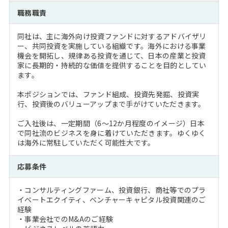
注目企業インタビュー
Career Talk Live
ニュースリリース
職務職責
インターン受入企業一覧
MBA NETWORKING
同社は、主に海外向け投資ファンドに対するアドバイザリ
MBAを生かす求人特集
ー、共同投資を実施している組織です。海外における事業
機会を開拓し、規律ある投資を通じて、日本の産業と投資
家に長期的・持続的な価値を提供することを目的としてい
年齢と年収の相関図
ます。
本ポジションでは、ファンド組成、投資先発掘、投資実
行、投資後のバリューアップまで手がけていただきます。
ご入社後は、一定期間（6～12か月程度のイメージ）日本
で同社流のビジネスを身に着けていただきます。ゆくゆく
は海外に常駐していただく可能性大です。
応募条件
・コンサルティングファーム、投資銀行、商社等でのプラ
イベートエクイティ、ベンチャーキャピタル投資関連のご
経験
・事業会社でのM&Aのご経験