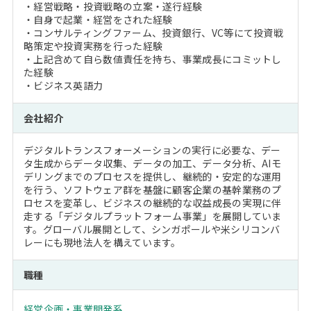
・経営戦略・投資戦略の立案・遂行経験
・自身で起業・経営をされた経験
・コンサルティングファーム、投資銀行、VC等にて投資戦
略策定や投資実務を行った経験
・上記含めて自ら数値責任を持ち、事業成長にコミットし
た経験
・ビジネス英語力
会社紹介
デジタルトランスフォーメーションの実行に必要な、デー
タ生成からデータ収集、データの加工、データ分析、AIモ
デリングまでのプロセスを提供し、継続的・安定的な運用
を行う、ソフトウェア群を基盤に顧客企業の基幹業務のプ
ロセスを変革し、ビジネスの継続的な収益成長の実現に伴
走する「デジタルプラットフォーム事業」を展開していま
す。グローバル展開として、シンガポールや米シリコンバ
レーにも現地法人を構えています。
職種
経営企画・事業開発系