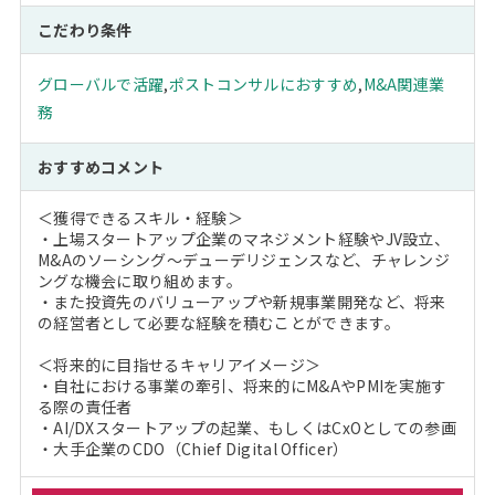
こだわり条件
グローバルで活躍
,
ポストコンサルにおすすめ
,
M&A関連業
務
おすすめコメント
＜獲得できるスキル・経験＞
・上場スタートアップ企業のマネジメント経験やJV設立、
M&Aのソーシング～デューデリジェンスなど、チャレンジ
ングな機会に取り組めます。
・また投資先のバリューアップや新規事業開発など、将来
の経営者として必要な経験を積むことができます。
＜将来的に目指せるキャリアイメージ＞
・自社における事業の牽引、将来的にM&AやPMIを実施す
る際の責任者
・AI/DXスタートアップの起業、もしくはCxOとしての参画
・大手企業のCDO（Chief Digital Officer）