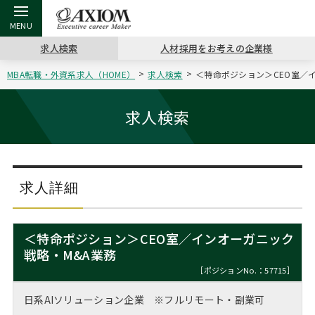
求人検索
人材採用をお考えの企業様
MBA転職・外資系求人（HOME）
求人検索
＜特命ポジション＞CEO室／イ
戻る
戻る
戻る
戻る
戻る
戻る
戻る
戻る
戻る
戻る
戻る
アクシアムの特長
キャリア支援 TOP
転職ツール TOP
転職コラム TOP
イベント・セミナー TOP
会社概要 TOP
ミッシ
お申し
キャリア
MBA留
英文レジ
求人検索
サービス案内
キャリアデザイン講座
英文レジュメの書き方
“展”職相談室
ジョブフェア
沿革
コンサ
キャリ
MBAの
日本から
パワー
（最新求人市場動向）
コンサルタントの紹介
職務経歴書の書き方
転職市場の明日をよめ
キャリアデザインセミナー
主なクライアント
代表メ
“展”
転職活
主な10
キーワ
求人詳細
ステージ別アドバイス
日本語履歴書テンプレート
コンサルティングの現場から
海外セミナー
アクセス
“展”
MBA
英文レ
MBAの転職事例
＜特命ポジション＞CEO室／インオーガニック
よくある面接Q&A集
転職成功への4つの鍵
キャリアフォーラム
採用情報
戦略・M&A業務
おわり
MBAからのFAQ
［ポジションNo.：57715］
外資系／面接攻略のコツ
キャリアに効く一冊
プロ経営者の特別セミナー
パブリシティ
日系AIソリューション企業 ※フルリモート・副業可
MBA留学生数の推移