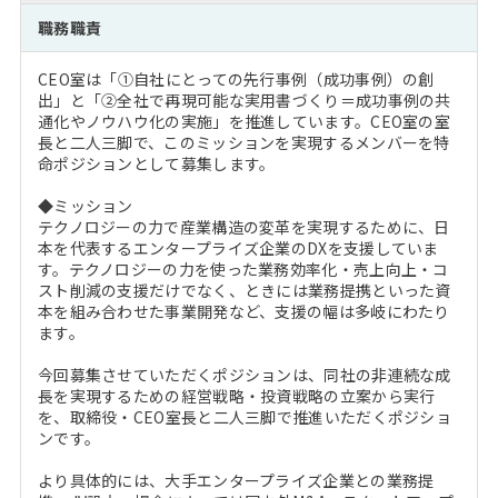
注目企業インタビュー
Career Talk Live
ニュースリリース
職務職責
インターン受入企業一覧
MBA NETWORKING
CEO室は「①自社にとっての先行事例（成功事例）の創
MBAを生かす求人特集
出」と「②全社で再現可能な実用書づくり＝成功事例の共
通化やノウハウ化の実施」を推進しています。CEO室の室
長と二人三脚で、このミッションを実現するメンバーを特
年齢と年収の相関図
命ポジションとして募集します。
◆ミッション
テクノロジーの力で産業構造の変革を実現するために、日
本を代表するエンタープライズ企業のDXを支援していま
す。テクノロジーの力を使った業務効率化・売上向上・コ
スト削減の支援だけでなく、ときには業務提携といった資
本を組み合わせた事業開発など、支援の幅は多岐にわたり
ます。
今回募集させていただくポジションは、同社の非連続な成
長を実現するための経営戦略・投資戦略の立案から実行
を、取締役・CEO室長と二人三脚で推進いただくポジショ
ンです。
より具体的には、大手エンタープライズ企業との業務提