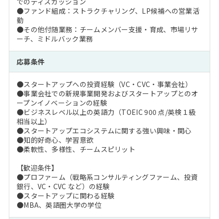
でのディスカッション
●ファンド組成：ストラクチャリング、LP候補への営業活
動
●その他付随業務：チームメンバー支援・育成、市場リサ
ーチ、ミドルバック業務
応募条件
●スタートアップへの投資経験（VC・CVC・事業会社）
●事業会社での新規事業開発およびスタートアップとのオ
ープンイノベーションの経験
●ビジネスレベル以上の英語力（TOEIC 900 点/英検１級
相当以上）
●スタートアップエコシステムに関する強い興味・関心
●知的好奇心、学習意欲
●柔軟性、多様性、チームスピリット
【歓迎条件】
●プロファーム（戦略系コンサルティングファーム、投資
銀行、VC・CVC など）の経験
●スタートアップに関わる経験
●MBA、英語圏大学の学位