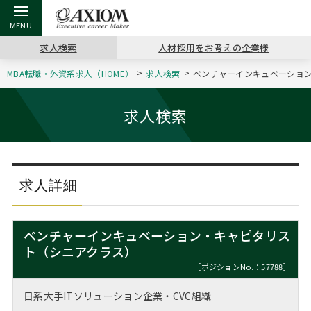
求人検索
人材採用をお考えの企業様
MBA転職・外資系求人（HOME）
求人検索
ベンチャーインキュベーション・
戻る
戻る
戻る
戻る
戻る
戻る
戻る
戻る
戻る
戻る
戻る
アクシアムの特長
キャリア支援 TOP
転職ツール TOP
転職コラム TOP
イベント・セミナー TOP
会社概要 TOP
ミッシ
お申し
キャリア
MBA留
英文レジ
求人検索
サービス案内
キャリアデザイン講座
英文レジュメの書き方
“展”職相談室
ジョブフェア
沿革
コンサ
キャリ
MBAの
日本から
パワー
（最新求人市場動向）
コンサルタントの紹介
職務経歴書の書き方
転職市場の明日をよめ
キャリアデザインセミナー
主なクライアント
代表メ
“展”
転職活
主な10
キーワ
求人詳細
ステージ別アドバイス
日本語履歴書テンプレート
コンサルティングの現場から
海外セミナー
アクセス
“展”
MBA
英文レ
MBAの転職事例
ベンチャーインキュベーション・キャピタリス
よくある面接Q&A集
転職成功への4つの鍵
キャリアフォーラム
採用情報
ト（シニアクラス）
おわり
MBAからのFAQ
［ポジションNo.：57788］
外資系／面接攻略のコツ
キャリアに効く一冊
プロ経営者の特別セミナー
パブリシティ
日系大手ITソリューション企業・CVC組織
MBA留学生数の推移