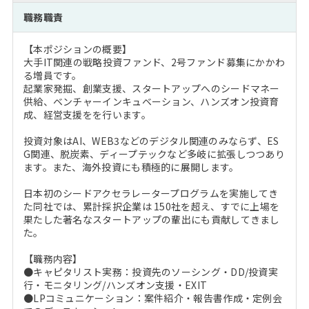
注目企業インタビュー
Career Talk Live
ニュースリリース
職務職責
インターン受入企業一覧
MBA NETWORKING
【本ポジションの概要】
MBAを生かす求人特集
大手IT関連の戦略投資ファンド、2号ファンド募集にかかわ
る増員です。
起業家発掘、創業支援、スタートアップへのシードマネー
年齢と年収の相関図
供給、ベンチャーインキュベーション、ハンズオン投資育
成、経営支援をを行います。
投資対象はAI、WEB3などのデジタル関連のみならず、ES
G関連、脱炭素、ディープテックなど多岐に拡張しつつあり
ます。また、海外投資にも積極的に展開します。
日本初のシードアクセラレータープログラムを実施してき
た同社では、累計採択企業は 150社を超え、すでに上場を
果たした著名なスタートアップの輩出にも貢献してきまし
た。
【職務内容】
●キャピタリスト実務：投資先のソーシング・DD/投資実
行・モニタリング/ハンズオン支援・EXIT
●LPコミュニケーション：案件紹介・報告書作成・定例会