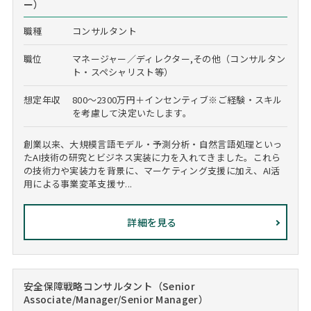
ー）
職種
コンサルタント
職位
マネージャー／ディレクター,その他（コンサルタン
ト・スペシャリスト等）
想定年収
800～2300万円＋インセンティブ※ご経験・スキル
を考慮して決定いたします。
創業以来、大規模言語モデル・予測分析・自然言語処理といっ
たAI技術の研究とビジネス実装に力を入れてきました。これら
の技術力や実装力を背景に、マーケティング支援に加え、AI活
用による事業変革支援サ...
詳細を見る
安全保障戦略コンサルタント（Senior
Associate/Manager/Senior Manager）