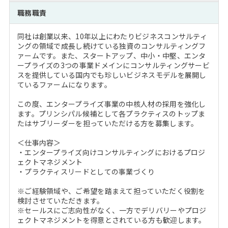
注目企業インタビュー
Career Talk Live
ニュースリリース
職務職責
インターン受入企業一覧
MBA NETWORKING
同社は創業以来、10年以上にわたりビジネスコンサルティ
MBAを生かす求人特集
ングの領域で成長し続けている独資のコンサルティングフ
ァームです。また、スタートアップ、中小・中堅、エンタ
ープライズの3つの事業ドメインにコンサルティングサービ
年齢と年収の相関図
スを提供している国内でも珍しいビジネスモデルを展開し
ているファームになります。
この度、エンタープライズ事業の中核人材の採用を強化し
ます。プリンシパル候補として各プラクティスのトップま
たはサブリーダーを担っていただける方を募集します。
＜仕事内容＞
・エンタープライズ向けコンサルティングにおけるプロジ
ェクトマネジメント
・プラクティスリードとしての事業づくり
※ご経験領域や、ご希望を踏まえて担っていただく役割を
検討させていただきます。
※セールスにご志向性がなく、一方でデリバリーやプロジ
ェクトマネジメントを得意とされている方も歓迎します。