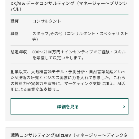
DX/AI＆データコンサルティング（マネージャー～プリンシ
パル）
職種
コンサルタント
職位
スタッフ,その他（コンサルタント・スペシャリスト
等）
想定年収
800～2300万円＋インセンティブ※ご経験・スキル
を考慮して決定いたします。
創業以来、大規模言語モデル・予測分析・自然言語処理といっ
たAI技術の研究とビジネス実装に力を入れてきました。これら
の技術力や実装力を背景に、マーケティング支援に加え、AI活
用による事業変革支援サ...
詳細を見る
戦略コンサルティング/BizDev（マネージャー～ディレクタ