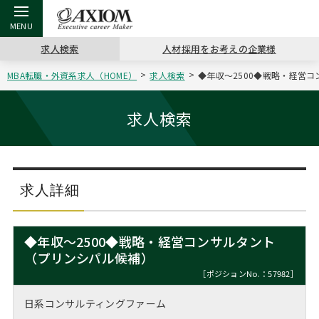
求人検索
人材採用をお考えの企業様
MBA転職・外資系求人（HOME）
求人検索
◆年収～2500◆戦略・経営コ
戻る
戻る
戻る
戻る
戻る
戻る
戻る
戻る
戻る
戻る
戻る
アクシアムの特長
キャリア支援 TOP
転職ツール TOP
転職コラム TOP
イベント・セミナー TOP
会社概要 TOP
ミッシ
お申し
キャリア
MBA留
英文レジ
求人検索
サービス案内
キャリアデザイン講座
英文レジュメの書き方
“展”職相談室
ジョブフェア
沿革
コンサ
キャリ
MBAの
日本から
パワー
（最新求人市場動向）
コンサルタントの紹介
職務経歴書の書き方
転職市場の明日をよめ
キャリアデザインセミナー
主なクライアント
代表メ
“展”
転職活
主な10
キーワ
求人詳細
ステージ別アドバイス
日本語履歴書テンプレート
コンサルティングの現場から
海外セミナー
アクセス
“展”
MBA
英文レ
MBAの転職事例
◆年収～2500◆戦略・経営コンサルタント
よくある面接Q&A集
転職成功への4つの鍵
キャリアフォーラム
採用情報
（プリンシパル候補）
おわり
MBAからのFAQ
［ポジションNo.：57982］
外資系／面接攻略のコツ
キャリアに効く一冊
プロ経営者の特別セミナー
パブリシティ
日系コンサルティングファーム
MBA留学生数の推移