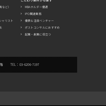
こだわり条件から探す
員など）
MBAホルダー優遇
IPO関連業務
シャリスト
優良＆注目ベンチャー
系
ポストコンサルにおすすめ
起業・創業に役立つ
5階
TEL：
03-6206-7197