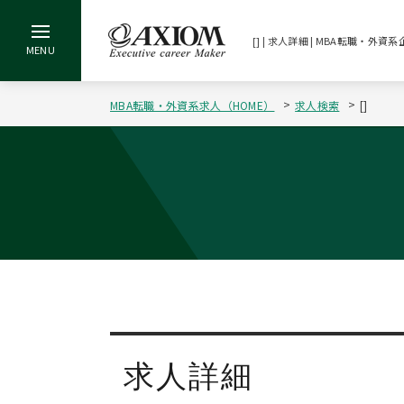
[] | 求人詳細 | MBA転職・
MBA転職・外資系求人（HOME）
求人検索
[]
求人詳細