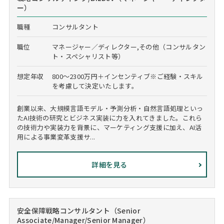
ー）
職種
コンサルタント
職位
マネージャー／ディレクター,その他（コンサルタン
ト・スペシャリスト等）
想定年収
800～2300万円＋インセンティブ※ご経験・スキル
を考慮して決定いたします。
創業以来、大規模言語モデル・予測分析・自然言語処理といっ
たAI技術の研究とビジネス実装に力を入れてきました。これら
の技術力や実装力を背景に、マーケティング支援に加え、AI活
用による事業変革支援サ...
詳細を見る
安全保障戦略コンサルタント（Senior
Associate/Manager/Senior Manager）