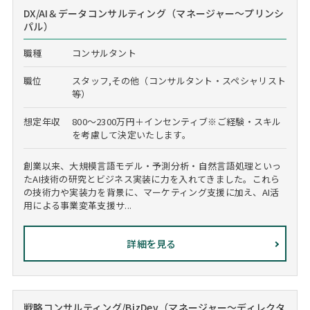
DX/AI＆データコンサルティング（マネージャー～プリンシ
パル）
職種
コンサルタント
職位
スタッフ,その他（コンサルタント・スペシャリスト
等）
想定年収
800～2300万円＋インセンティブ※ご経験・スキル
を考慮して決定いたします。
創業以来、大規模言語モデル・予測分析・自然言語処理といっ
たAI技術の研究とビジネス実装に力を入れてきました。これら
の技術力や実装力を背景に、マーケティング支援に加え、AI活
用による事業変革支援サ...
詳細を見る
戦略コンサルティング/BizDev（マネージャー～ディレクタ