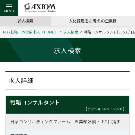
求人検索
人材採用をお考えの企業様
MBA転職・外資系求人（HOME）
求人検索
戦略コンサルタント[58531
戻る
戻る
戻る
戻る
戻る
戻る
戻る
戻る
戻る
戻る
戻る
アクシアムの特長
キャリア支援 TOP
転職ツール TOP
転職コラム TOP
イベント・セミナー TOP
会社概要 TOP
ミッシ
お申し
キャリア
MBA留
英文レジ
求人検索
サービス案内
キャリアデザイン講座
英文レジュメの書き方
“展”職相談室
ジョブフェア
沿革
コンサ
キャリ
MBAの
日本から
パワー
（最新求人市場動向）
コンサルタントの紹介
職務経歴書の書き方
転職市場の明日をよめ
キャリアデザインセミナー
主なクライアント
代表メ
“展”
転職活
主な10
キーワ
求人詳細
ステージ別アドバイス
日本語履歴書テンプレート
コンサルティングの現場から
海外セミナー
アクセス
“展”
MBA
英文レ
MBAの転職事例
戦略コンサルタント
よくある面接Q&A集
転職成功への4つの鍵
キャリアフォーラム
採用情報
おわり
［ポジションNo.：58531］
MBAからのFAQ
日系コンサルティングファーム ※業績好調・IPO目指す
外資系／面接攻略のコツ
キャリアに効く一冊
プロ経営者の特別セミナー
パブリシティ
MBA留学生数の推移