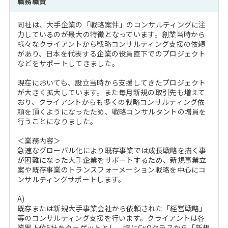
職務職責
注目企業インタビュー
Career Talk Live
ニュースリリース
インターン受入企業一覧
同社は、大手企業の「戦略案件」のコンサルティングに注
MBA NETWORKING
力しているのが最大の特徴となっています。創業当時から
MBAを生かす求人特集
様々なクライアントから戦略コンサルティング支援の依頼
があり、日本を代表する企業の役員直下でのプロジェクト
などをサポートしてきました。
年齢と年収の相関図
現在においても、設立当時から支援してきたプロジェクト
が大きく拡大しています。また毎月新規の取引先も増えて
おり、クライアントからも多くの戦略コンサルティング依
頼を頂くようになったため、戦略コンサルタントの増員を
行うことになりました。
＜業務内容＞
急速なグローバル化により既存事業では成長戦略を描く事
が困難になった大手企業をサポートするため、新規事業立
案や既存事業のトランスフォーメーション戦略を中心にコ
ンサルティングサポートします。
A)
既存または新規大手事業会社から依頼された「経営戦略」
等のコンサルティング支援を行います。クライアントは各
業界上位5社をターゲットとし、特にCxOクラスから「新規