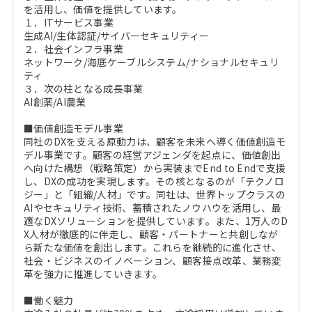
を活用し、価値を提供しています。
１．ITサービス事業
生成AI/生体認証/サイバーセキュリティー
２．社会インフラ事業
ネットワーク/海底ケーブルシステム/ナショナルセキュリ
ティ
３．次の柱となる成長事業
AI創薬/AI農業
■価値創造モデル事業
同社のDXを支える原動力は、顧客を未来へ導く価値創造モ
デル事業です。顧客の経営アジェンダを起点に、価値創出
へ向けた構想（戦略策定）から実装までEnd to Endで支援
し、DXの成功を実現します。その核となるのが「テクノロ
ジー」と「組織/人材」です。同社は、世界トップクラスの
AIやセキュリティ技術、蓄積されたノウハウを活用し、最
適なDXソリューションを提供しています。また、1万人のD
X人材が徹底的に伴走し、顧客・パートナーと共創しなが
ら新たな価値を創出します。これらを継続的に進化させ、
社会・ビジネスのイノベーション、顧客接点改革、業務変
革を強力に推進していきます。
■働く魅力