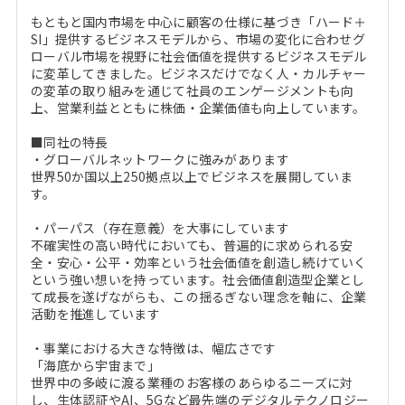
もともと国内市場を中心に顧客の仕様に基づき「ハード＋
SI」提供するビジネスモデルから、市場の変化に合わせグ
ローバル市場を視野に社会価値を提供するビジネスモデル
に変革してきました。ビジネスだけでなく人・カルチャー
の変革の取り組みを通じて社員のエンゲージメントも向
上、営業利益とともに株価・企業価値も向上しています。
■同社の特長
・グローバルネットワークに強みがあります
世界50か国以上250拠点以上でビジネスを展開していま
す。
・パーパス（存在意義）を大事にしています
不確実性の高い時代においても、普遍的に求められる安
全・安心・公平・効率という社会価値を創造し続けていく
という強い想いを持っています。社会価値創造型企業とし
て成長を遂げながらも、この揺るぎない理念を軸に、企業
活動を推進しています
・事業における大きな特徴は、幅広さです
「海底から宇宙まで」
世界中の多岐に渡る業種のお客様のあらゆるニーズに対
し、生体認証やAI、5Gなど最先端のデジタルテクノロジー