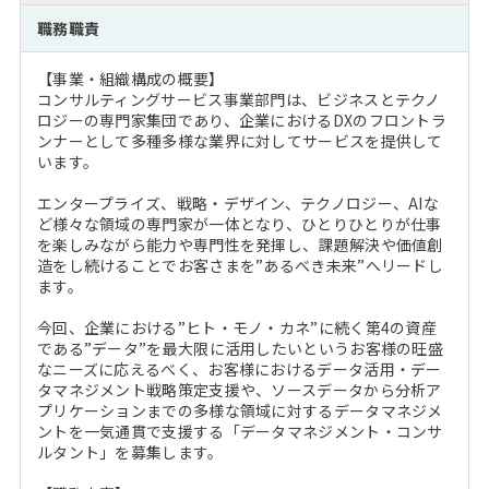
注目企業インタビュー
Career Talk Live
ニュースリリース
職務職責
インターン受入企業一覧
MBA NETWORKING
【事業・組織構成の概要】
MBAを生かす求人特集
コンサルティングサービス事業部門は、ビジネスとテクノ
ロジーの専門家集団であり、企業におけるDXのフロントラ
ンナーとして多種多様な業界に対してサービスを提供して
年齢と年収の相関図
います。
エンタープライズ、戦略・デザイン、テクノロジー、AIな
ど様々な領域の専門家が一体となり、ひとりひとりが仕事
を楽しみながら能力や専門性を発揮し、課題解決や価値創
造をし続けることでお客さまを”あるべき未来”へリードし
ます。
今回、企業における”ヒト・モノ・カネ”に続く第4の資産
である”データ”を最大限に活用したいというお客様の旺盛
なニーズに応えるべく、お客様におけるデータ活用・デー
タマネジメント戦略策定支援や、ソースデータから分析ア
プリケーションまでの多様な領域に対するデータマネジメ
ントを一気通貫で支援する「データマネジメント・コンサ
ルタント」を募集します。