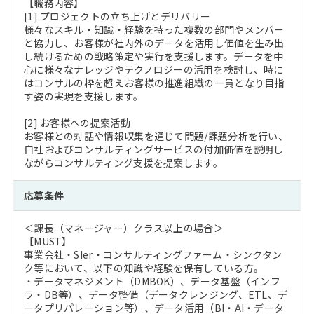
【職務内容】
[1] プロジェクトの立ち上げとデリバリー
様々なスキル・知識・経験を持った複数の部門やメンバー
と協力し、お客様が社内外のデータを活用し価値を生み出
し続けるための戦略策定や実行を支援します。データを中
心に様々なナレッジやテクノロジーの活用を検討し、時に
はコンサルの枠を超えお客様の推進組織の一員となり目指
す姿の実現を支援します。
[2] お客様への提案活動
お客様との対話や情報収集を通じて問題/課題分析を行い、
自社およびコンサルティングサービスの付加価値を説明し
ながらコンサルティング支援を提案します。
応募条件
＜課長（マネージャー）クラス以上の場合＞
【MUST】
事業会社・SIer・コンサルティングファーム・シンクタン
ク等において、以下の知識や経験を保有している方。
・データマネジメント（DMBOK）、データ基盤（インフ
ラ・DB等）、データ整備（データクレンジング、ETL、デ
ータプリパレーション等）、データ活用（BI・AI・データ