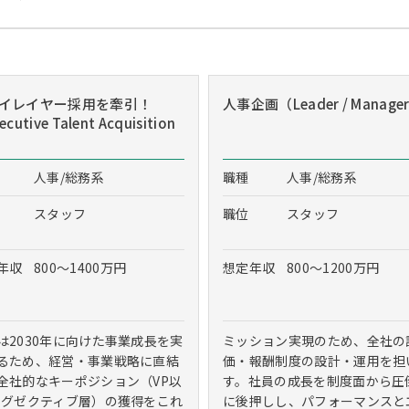
イレイヤー採用を牽引！
人事企画（Leader / Manage
cutive Talent Acquisition
人事/総務系
職種
人事/総務系
スタッフ
職位
スタッフ
年収
800～1400万円
想定年収
800～1200万円
は2030年に向けた事業成長を実
ミッション実現のため、全社の
るため、経営・事業戦略に直結
価・報酬制度の設計・運用を担
全社的なキーポジション（VP以
す。社員の成長を制度面から圧
エグゼクティブ層）の獲得をこれ
に後押しし、パフォーマンスと