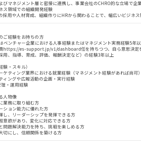
よびマネジメント層と密接に連携し、事業会社のCHRO的な立場で企
ネス領域での組織開発経験
の採用や人材育成、組織作りにHRから関わることで、幅広いビジネス
のご経験をお持ちの方
たはベンチャー企業における人事経験またはマネジメント実務経験5年
ttps://es-support.jp/v1/dashboard任を持ちつつ、自ら意
採用、指導、育成、評価、報酬決定など）の経験3年以上
経験・スキル）
ーケティング業界における就業経験（マネジメント経験があれば尚可
ティングや広報活動の企画・実行経験
管理・運用経験
る人物像
に業務に取り組む方
ーション能力に優れた方
揮し、リーダーシップを発揮できる方
習意欲があり、変化に対応できる方
と問題解決能力を持ち、挑戦を楽しめる方
大切にし、信頼関係を築ける方