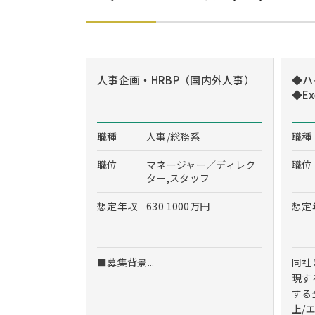
人事企画・HRBP（国内外人事）
◆ハ
◆Exe
職種
人事/総務系
職種
職位
マネージャー／ディレク
職位
ター,スタッフ
想定年収
630 1000万円
想定
■募集背景...
同社
現す
する
上/