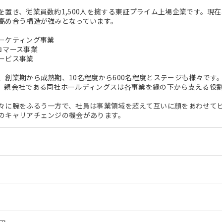
を置き、従業員数約1,500人を擁する東証プライム上場企業です。現
高め合う構造が強みとなっています。
ーケティング事業
コマース事業
ービス事業
、創業期から成熟期、10名程度から600名程度とステージも様々で
。親会社である同社ホールディングスは各事業を縁の下から支える役
々に腕をふるう一方で、社員は事業領域を超えて互いに顔をあわせて
のキャリアチェンジの機会があります。