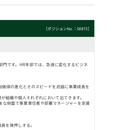
［ポジションNo.：58873］
部門です。HR本部では、急速に変化するビジネ
加価値の進化とそのスピードを武器に事業成長を
題が組織や個人それぞれにおいて出てきます。
ざまな側面で事業責任者や部署マネージャーを支援
成長を後押しする。