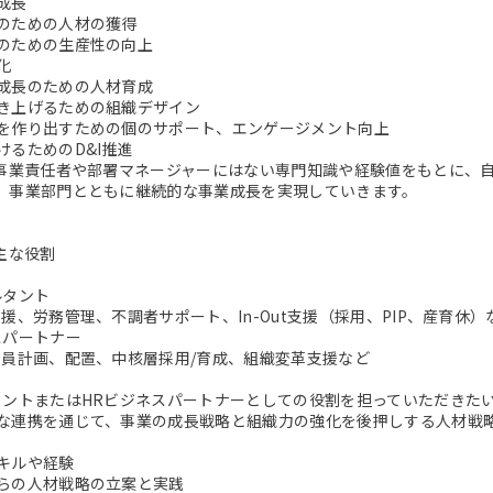
成長
ための人材の獲得
ための生産性の向上
化
長のための人材育成
上げるための組織デザイン
作り出すための個のサポート、エンゲージメント向上
るためのD&I推進
、事業責任者や部署マネージャーにはない専門知識や経験値をもとに、
、事業部門とともに継続的な事業成長を実現していきます。
主な役割
ルタント
援、労務管理、不調者サポート、In-Out支援（採用、PIP、産育休）
スパートナー
員計画、配置、中核層採用/育成、組織変革支援など
タントまたはHRビジネスパートナーとしての役割を担っていただきた
な連携を通じて、事業の成長戦略と組織力の強化を後押しする人材戦
キルや経験
らの人材戦略の立案と実践