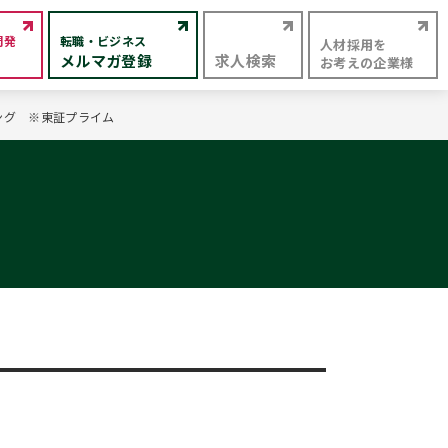
開発
転職・ビジネス
人材採用を
メルマガ登録
求人検索
お考えの企業様
ィング ※東証プライム