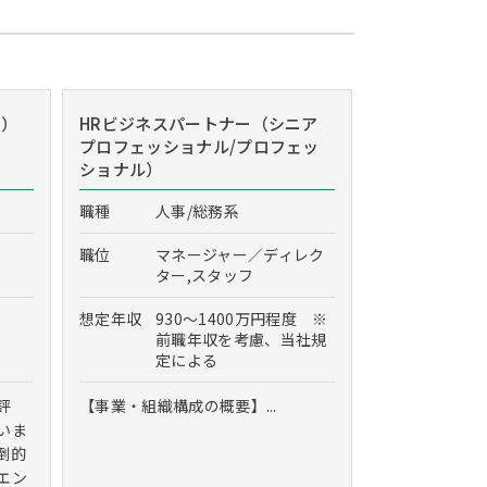
r）
HRビジネスパートナー（シニア
プロフェッショナル/プロフェッ
ショナル）
職種
人事/総務系
職位
マネージャー／ディレク
ター,スタッフ
想定年収
930～1400万円程度 ※
前職年収を考慮、当社規
定による
評
【事業・組織構成の概要】...
いま
倒的
エン