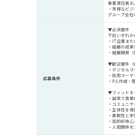
事業責任者お
・多様なビジ
グループ会社
▼必須要件
下記いずれか
・IT企業ま
・組織の成果責h
・組織開発（
▼歓迎要件（
・デジタルマ
・採用マーケ
応募条件
・P/L作成・
▼フィットす
・誠実で真摯
・コミュニケ
・主体性を発
・柔軟性と学
・知的好奇心
・人間関係を