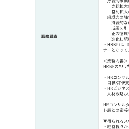
持続的事業
売総拡大の
営利拡大の
組織力の強
持続的な成
成果を引き
正の循環を
職務職責
進化し続け
・HRBPは
ナーとなって
＜業務内容＞
HRBPの担う
・HRコンサ
目標/評価支
・HRビジネ
人材戦略/人
HRコンサル
ト層との密接
▼得られるス
・経営視点か