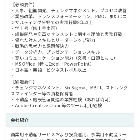
【必須要件】
・人事、組織開発、チェンジマネジメント、プロセス改善
／業務改革、トランスフォーメーション、PMO、またはコ
ンサルティング分野での実務経験8年以上
・学士号（修士号尚可）
・組織開発や変革マネジメントに関する理論と実務経験
・優れた対人スキルとリーダーシップ能力
・戦略的思考力と課題解決力
・データ分析力、プレゼンテーションスキル
・高いコミュニケーション能力（文書・口頭ともに）
・MS Office（特にExcel／PowerPoint）
・日本語・英語：ビジネスレベル以上
・
【歓迎要件】
・チェンジマネジメント、Six Sigma、MBTI、ストレング
スファインダー等の資格保有者
・不動産・施設管理関連の業界経験（あれば尚可）
・Adobe Creative Cloud等のツール利用経験
会社紹介
商業用不動産サービスおよび投資運用、事業用不動産サー