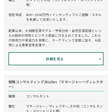
等）
想定年収
800～2300万円＋インセンティブ※ご経験・スキル
を考慮して決定いたします。
創業以来、大規模言語モデル・予測分析・自然言語処理といっ
たAI技術の研究とビジネス実装に力を入れてきました。これら
の技術力や実装力を背景に、マーケティング支援に加え、AI活
用による事業変革支援サ...
詳細を見る
戦略コンサルティング/BizDev（マネージャー～ディレクタ
ー）
職種
コンサルタント
職位
マネージャー／ディレクター,その他（コンサルタン
ト・スペシャリスト等）