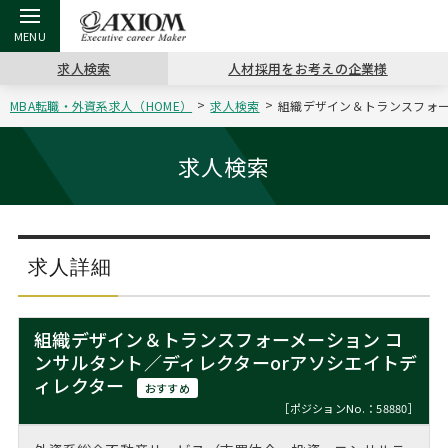
求人検索
人材採用をお考えの企業様
MBA転職・外資系求人（HOME）
求人検索
組織デザイン＆トランスフォー
戻る
戻る
戻る
戻る
戻る
戻る
戻る
戻る
戻る
戻る
戻る
アクシアムの特長
キャリア支援 TOP
転職ツール TOP
転職コラム TOP
イベント・セミナー TOP
会社概要 TOP
ミッシ
お申し
キャリア
MBA留
英文レジ
求人検索
サービス案内
キャリアデザイン講座
英文レジュメの書き方
“展”職相談室
ジョブフェア
沿革
コンサ
キャリ
MBAの
日本から
パワー
（最新求人市場動向）
コンサルタントの紹介
職務経歴書の書き方
転職市場の明日をよめ
キャリアデザインセミナー
主なクライアント
代表メ
“展”
転職活
主な10
キーワ
求人詳細
ステージ別アドバイス
日本語履歴書テンプレート
コンサルティングの現場から
海外セミナー
アクセス
“展”
MBA
英文レ
MBAの転職事例
組織デザイン＆トランスフォーメーション コ
よくある面接Q&A集
転職成功への4つの鍵
キャリアフォーラム
採用情報
ンサルタント／ディレクターorアソシエイトデ
おわり
MBAからのFAQ
ィレクター
おすすめ
外資系／面接攻略のコツ
キャリアに効く一冊
プロ経営者の特別セミナー
パブリシティ
［ポジションNo.：58880］
MBA留学生数の推移