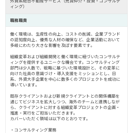
外資系総合不動産サービス（売買仲介・投資・コンサルテ
注目企業インタビュー
Career Talk Live
ニュースリリース
ィング）
インターン受入企業一覧
MBA NETWORKING
職務職責
MBAを生かす求人特集
働く環境は、生産性の向上、コストの削減、企業ブランド
年齢と年収の相関図
の認知度向上、優秀な人材の確保など、企業活動において
多岐にわたり大きな影響を及ぼす要素です。
組織変革および組織開発と働く環境に紐づいたコンサルテ
ィングを提供するユニークな機会です。コンサルティング
部門は少人数で、戦略に基づいた環境設計と、その変革に
向けた社員の意識づけ・導入支援をミッションとし、日
系、外資大手企業を中心に数多くのプロジェクトを成功に
導いています。
既存クライアントおよび新規クライアントとの関係構築を
通じてビジネスを拡大しつつ、海外のチームと連携しなが
ら、クライアントに対する組織変革プロジェクトの企画・
推進・実行をご担当いただきます。
カバーいただく領域は以下のとおりです。
・コンサルティング業務