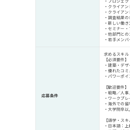
・プロジェク
・クライアン
・クライアン
・調査結果の
・新しい働き
・セミナー・
・他部門との
・若手メンバ
求めるスキル
【必須要件】
・建築・デザ
・優れたコミ
・パワーポイ
【歓迎要件】
・戦略／人事
応募条件
・ワークプレ
・海外での留
・大学院卒以
【語学・スキ
・日本語：上