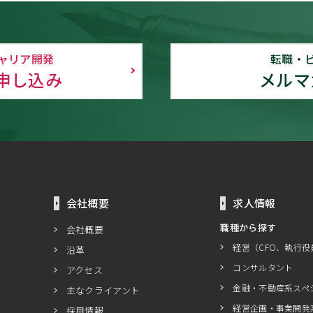
ャリア開発
転職・
申し込み
メルマ
会社概要
求人情報
職種から探す
会社概要
経営（CFO、執行役
沿革
コンサルタント
アクセス
金融・不動産系スペ
主なクライアント
経営企画・事業開発
採用情報