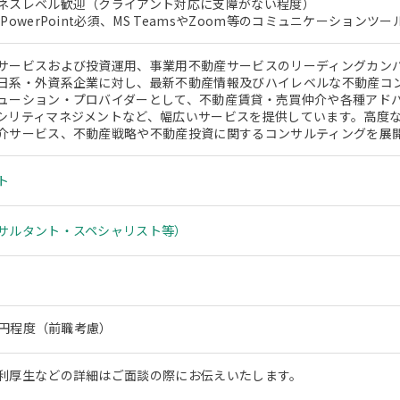
ネスレベル歓迎（クライアント対応に支障がない程度）
PowerPoint必須、MS TeamsやZoom等のコミュニケーション
サービスおよび投資運用、事業用不動産サービスのリーディングカン
日系・外資系企業に対し、最新不動産情報及びハイレベルな不動産コ
ューション・プロバイダーとして、不動産賃貸・売買仲介や各種アド
シリティマネジメントなど、幅広いサービスを提供しています。高度
介サービス、不動産戦略や不動産投資に関するコンサルティングを展
ト
サルタント・スペシャリスト等）
0万円程度（前職考慮）
利厚生などの詳細はご面談の際にお伝えいたします。