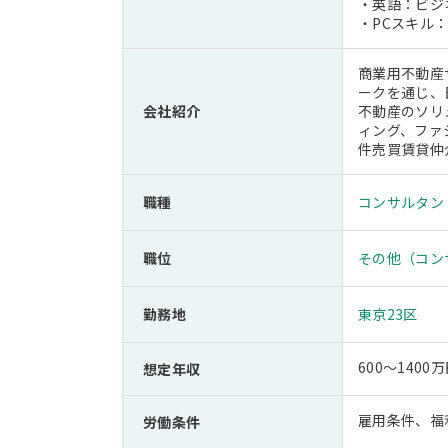
・英語：ビジ
・PCスキル：
商業用不動産
ークを通じ、
会社紹介
不動産のソリ
ィング、ファ
件売買賃貸仲
職種
コンサルタン
職位
その他（コン
勤務地
東京23区
600～140
想定年収
雇用条件、福
労働条件