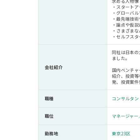
求める人物像
・スタートア
・グローバル
・最先端技術
・論点や仮説
・さまざまな
・セルフスタ
同社は日本の
ました。
会社紹介
国内ベンチャ
紹介、投資等
発、投資案件
職種
コンサルタン
職位
マネージャー
勤務地
東京23区