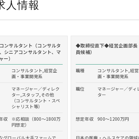
求人情報
コンサルタント（コンサルタ
◆取締役直下◆経営企画部長
、シニアコンサルタント、マ
員候補）
ャー）
コンサルタント,経営企
職種
コンサルタント,経
画・事業開発系
画・事業開発系
マネージャー／ディレク
職位
マネージャー／ディ
ター,スタッフ,その他
ター
（コンサルタント・スペ
シャリスト等）
年収
※応相談（800～1800万
想定年収
900～1200万円
円想定）
なグローバル大手ファームで
日本の医療・ヘルスケアの領域に