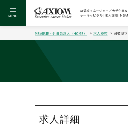
AI領域マネージャー／大手企業&
ャーキャピタル | 求人詳細 | 
MBA転職・外資系求人（HOME）
求人検索
AI領域
求人詳細