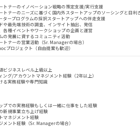
ートナーのイノベーション戦略の策定支援/実行支援
ートナーのニーズに基づく国内外スタートアップのソーシングと目利
ータープログラムの採択スタートアップへの伴走支援
ドや最先端技術の調査、インサイト抽出、発信
、各種イベントやワークショップの企画と運営
ムの発展に資するコミュニティ活動
トナーの営業活動（Sr. Managerの場合）
-hocプロジェクト（自由提案も歓迎）
語ビジネスレベル上級以上
ィング/アカウントマネジメント経験（2年以上）
おける実務経験や専門知識
ップでの実務経験もしくは一緒に仕事をした経験
の新規事業立ち上げ経験
トマネジメント経験
メント経験（Sr. Managerの場合）