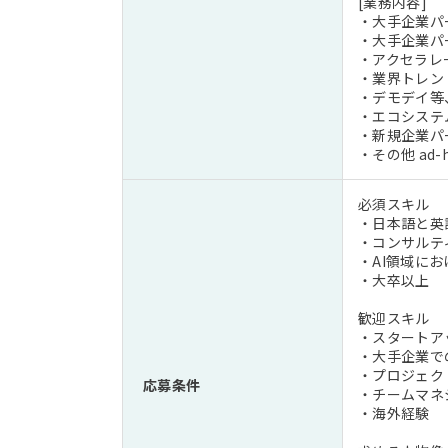
[業務内容]
・大手企業パ
・大手企業パ
・アクセラレ
・業界トレン
・デモデイ等
・エコシステ
・新規企業パー
・その他 ad
必須スキル
・日本語と英
・コンサルテ
・AI領域に
・大卒以上
歓迎スキル
・スタートア
・大手企業で
・プロジェク
応募条件
・チームマネジ
・海外経験