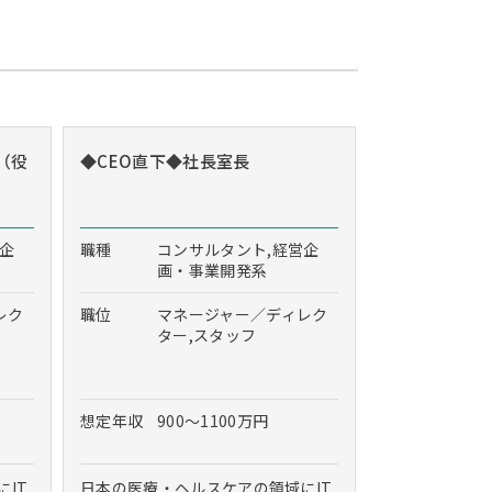
（役
◆CEO直下◆社長室長
営企
職種
コンサルタント,経営企
画・事業開発系
レク
職位
マネージャー／ディレク
ター,スタッフ
想定年収
900～1100万円
IT
日本の医療・ヘルスケアの領域にIT