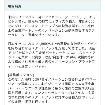
注目企業インタビュー
Career Talk Live
ニュースリリース
職務職責
インターン受入企業一覧
MBA NETWORKING
米国シリコンバレー発のアクセラレーター/ベンチャーキャ
MBAを生かす求人特集
ピタルです。世界約70都市にオフィスを構え、年間約200
社のグローバルスタートアップへの投資事業や、500社以
上の企業パートナーのイノベーション活動を支援するアク
年齢と年収の相関図
セラレーター事業を行っています。
日本支社はこれまで1,000社以上の革新的な技術やアイデア
を持ち合わせるスタートアップを支援してきました。現在
では40社以上の大手企業パートナーをはじめ、スタートア
ップ・起業家・投資家・政府/自治体・大学/研究機関等に
より構成される日本最大級のイノベーション・プラットフ
ォームを運営しています。
[募集ポジション]
この度、AI領域におけるイノベーション支援担当者/マネー
ジャーを募集します。本ポジションは顧客である大手企業
パートナーのニーズや課題感に基づく施策の立案や実行支
援を提供します。またアクセラレータープログラムに採択
された国内外のスタートアップに対する各種支援やデモデ
イの企画・運営も行います。