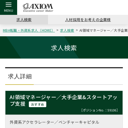
求人検索
人材採用をお考えの企業様
MBA転職・外資系求人（HOME）
求人検索
AI領域マネージャー／大手企業
戻る
戻る
戻る
戻る
戻る
戻る
戻る
戻る
戻る
戻る
戻る
アクシアムの特長
キャリア支援 TOP
転職ツール TOP
転職コラム TOP
イベント・セミナー TOP
会社概要 TOP
ミッシ
お申し
キャリア
MBA留
英文レジ
求人検索
サービス案内
キャリアデザイン講座
英文レジュメの書き方
“展”職相談室
ジョブフェア
沿革
コンサ
キャリ
MBAの
日本から
パワー
（最新求人市場動向）
コンサルタントの紹介
職務経歴書の書き方
転職市場の明日をよめ
キャリアデザインセミナー
主なクライアント
代表メ
“展”
転職活
主な10
キーワ
求人詳細
ステージ別アドバイス
日本語履歴書テンプレート
コンサルティングの現場から
海外セミナー
アクセス
“展”
MBA
英文レ
MBAの転職事例
AI領域マネージャー／大手企業&スタートアッ
よくある面接Q&A集
転職成功への4つの鍵
キャリアフォーラム
採用情報
プ支援
おわり
おすすめ
MBAからのFAQ
［ポジションNo.：59106］
外資系／面接攻略のコツ
キャリアに効く一冊
プロ経営者の特別セミナー
パブリシティ
外資系アクセラレーター／ベンチャーキャピタル
MBA留学生数の推移