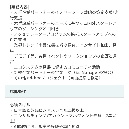
[業務内容]
・大手企業パートナーのイノベーション戦略の策定支援/実
行支援
・大手企業パートナーのニーズに基づく国内外スタートア
ップのソーシングと目利き
・アクセラレータープログラムの採択スタートアップへの
伴走支援
・業界トレンドや最先端技術の調査、インサイト抽出、発
信
・デモデイ等、各種イベントやワークショップの企画と運
営
・エコシステムの発展に資するコミュニティ活動
・新規企業パートナーの営業活動（Sr. Managerの場合）
・その他 ad-hocプロジェクト（自由提案も歓迎）
応募条件
必須スキル
・日本語と英語ビジネスレベル上級以上
・コンサルティング/アカウントマネジメント経験（2年以
上）
・AI領域における実務経験や専門知識