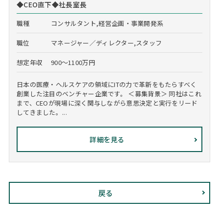
◆CEO直下◆社長室長
職種
コンサルタント,経営企画・事業開発系
職位
マネージャー／ディレクター,スタッフ
想定年収
900～1100万円
日本の医療・ヘルスケアの領域にITの力で革新をもたらすべく
創業した注目のベンチャー企業です。 ＜募集背景＞ 同社はこれ
まで、CEOが現場に深く関与しながら意思決定と実行をリード
してきました。...
詳細を見る
戻る