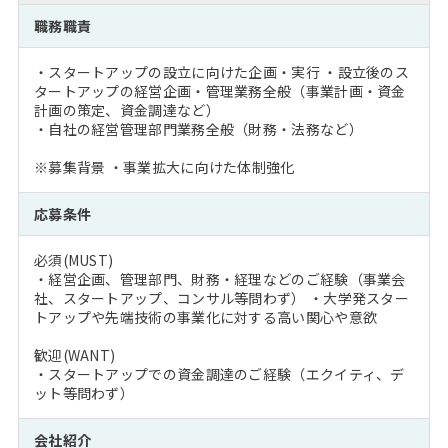
注目企業インタビュー
Career Talk Live
ニュースリリース
職務職責
インターン受入企業一覧
MBA NETWORKING
・スタートアップの設立に向けた企画・実行 ・設立後のス
MBAを生かす求人特集
タートアップの経営企画・管理業務全般（事業計画・資金
計画の策定、資金調達など）
・自社の経営管理部門業務全般（財務・法務など）
年齢と年収の相関図
※募集背景 ・事業拡大に向けた体制強化
応募条件
必須(MUST)
・経営企画、管理部門、財務・経理などのご経験（事業会
社、スタートアップ、コンサル等問わず） ・大学発スター
トアップや先端技術の事業化に対する高い関心や意欲
歓迎(WANT)
・スタートアップでの資金調達のご経験（エクイティ、デ
ット等問わず）
会社紹介