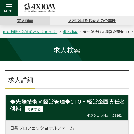
求人検索
人材採用をお考えの企業様
MBA転職・外資系求人（HOME）
求人検索
◆先端技術×経営管理◆CFO・
戻る
戻る
戻る
戻る
戻る
戻る
戻る
戻る
戻る
戻る
戻る
アクシアムの特長
キャリア支援 TOP
転職ツール TOP
転職コラム TOP
イベント・セミナー TOP
会社概要 TOP
ミッシ
お申し
キャリア
MBA留
英文レジ
求人検索
サービス案内
キャリアデザイン講座
英文レジュメの書き方
“展”職相談室
ジョブフェア
沿革
コンサ
キャリ
MBAの
日本から
パワー
（最新求人市場動向）
コンサルタントの紹介
職務経歴書の書き方
転職市場の明日をよめ
キャリアデザインセミナー
主なクライアント
代表メ
“展”
転職活
主な10
キーワ
求人詳細
ステージ別アドバイス
日本語履歴書テンプレート
コンサルティングの現場から
海外セミナー
アクセス
“展”
MBA
英文レ
MBAの転職事例
◆先端技術×経営管理◆CFO・経営企画責任者
よくある面接Q&A集
転職成功への4つの鍵
キャリアフォーラム
採用情報
候補
おわり
おすすめ
MBAからのFAQ
［ポジションNo.：59162］
外資系／面接攻略のコツ
キャリアに効く一冊
プロ経営者の特別セミナー
パブリシティ
日系プロフェッショナルファーム
MBA留学生数の推移