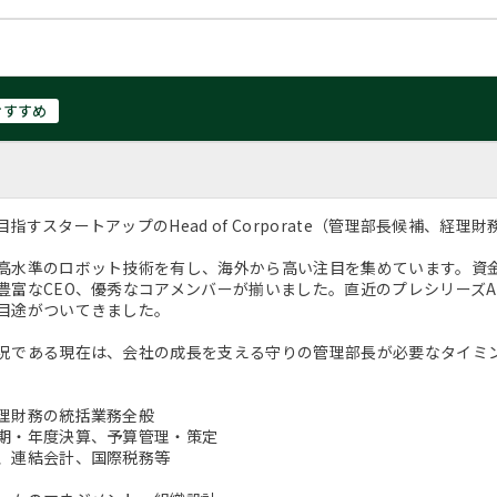
おすすめ
指すスタートアップのHead of Corporate（管理部長候補、経
高水準のロボット技術を有し、海外から高い注目を集めています。資
豊富なCEO、優秀なコアメンバーが揃いました。直近のプレシリーズA
目途がついてきました。
況である現在は、会社の成長を支える守りの管理部長が必要なタイミ
理財務の統括業務全般
期・年度決算、予算管理・策定
、連結会計、国際税務等