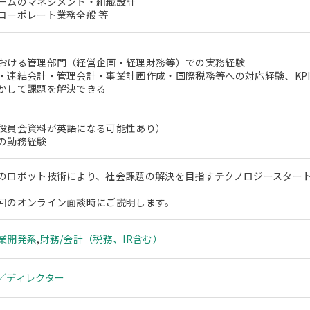
ームのマネジメント・組織設計
コーポレート業務全般 等
おける管理部門（経営企画・経理財務等）での実務経験
・連結会計・管理会計・事業計画作成・国際税務等への対応経験、KP
かして課題を解決できる
役員会資料が英語になる可能性あり）
の勤務経験
のロボット技術により、社会課題の解決を目指すテクノロジースター
回のオンライン面談時にご説明します。
業開発系
,
財務/会計（税務、IR含む）
／ディレクター