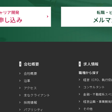
ャリア開発
転職・
申し込み
メルマ
会社概要
求人情報
職種から探す
会社概要
経営（CFO、執行役
沿革
コンサルタント
アクセス
金融・不動産系スペ
主なクライアント
経営企画・事業開発
採用情報
その他
パブリシティ