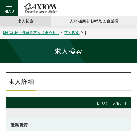
求人検索
人材採用をお考えの企業様
MBA転職・外資系求人（HOME）
求人検索
[]
戻る
戻る
戻る
戻る
戻る
戻る
戻る
戻る
戻る
戻る
戻る
アクシアムの特長
キャリア支援 TOP
転職ツール TOP
転職コラム TOP
イベント・セミナー TOP
会社概要 TOP
ミッシ
お申し
キャリア
MBA留
英文レジ
求人検索
サービス案内
キャリアデザイン講座
英文レジュメの書き方
“展”職相談室
ジョブフェア
沿革
コンサ
キャリ
MBAの
日本から
パワー
（最新求人市場動向）
コンサルタントの紹介
職務経歴書の書き方
転職市場の明日をよめ
キャリアデザインセミナー
主なクライアント
代表メ
“展”
転職活
主な10
キーワ
求人詳細
ステージ別アドバイス
日本語履歴書テンプレート
コンサルティングの現場から
海外セミナー
アクセス
“展”
MBA
英文レ
MBAの転職事例
［ポジションNo.：］
よくある面接Q&A集
転職成功への4つの鍵
キャリアフォーラム
採用情報
おわり
MBAからのFAQ
職務職責
外資系／面接攻略のコツ
キャリアに効く一冊
プロ経営者の特別セミナー
パブリシティ
MBA留学生数の推移