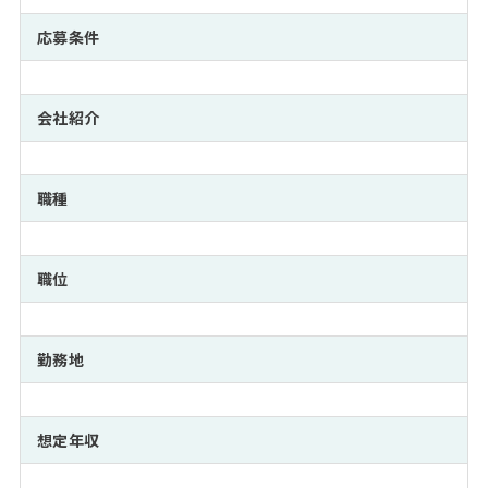
注目企業インタビュー
Career Talk Live
ニュースリリース
インターン受入企業一覧
応募条件
MBA NETWORKING
MBAを生かす求人特集
会社紹介
年齢と年収の相関図
職種
職位
勤務地
想定年収