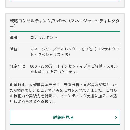
戦略コンサルティング/BizDev（マネージャー～ディレクタ
ー）
職種
コンサルタント
職位
マネージャー／ディレクター,その他（コンサルタン
ト・スペシャリスト等）
想定年収
800～2300万円＋インセンティブ※ご経験・スキル
を考慮して決定いたします。
創業以来、大規模言語モデル・予測分析・自然言語処理といっ
たAI技術の研究とビジネス実装に力を入れてきました。これら
の技術力や実装力を背景に、マーケティング支援に加え、AI活
用による事業変革支援サ...
詳細を見る