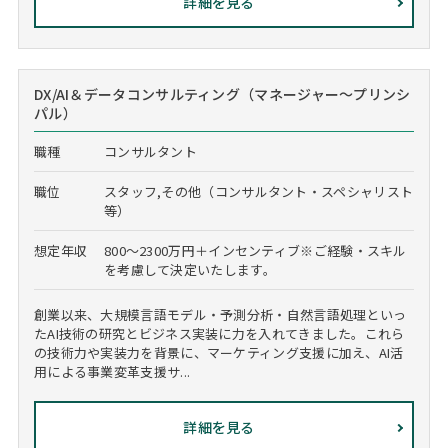
詳細を見る
DX/AI＆データコンサルティング（マネージャー～プリンシ
パル）
職種
コンサルタント
職位
スタッフ,その他（コンサルタント・スペシャリスト
等）
想定年収
800～2300万円＋インセンティブ※ご経験・スキル
を考慮して決定いたします。
創業以来、大規模言語モデル・予測分析・自然言語処理といっ
たAI技術の研究とビジネス実装に力を入れてきました。これら
の技術力や実装力を背景に、マーケティング支援に加え、AI活
用による事業変革支援サ...
詳細を見る