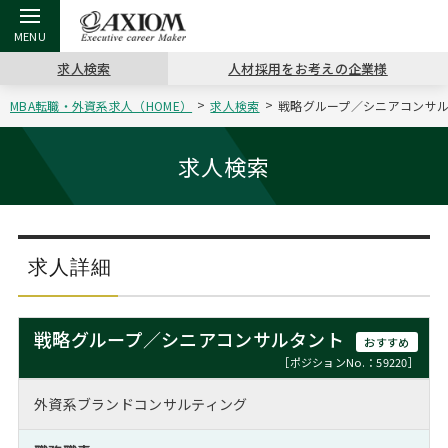
求人検索
人材採用をお考えの企業様
MBA転職・外資系求人（HOME）
求人検索
戦略グループ／シニアコンサルタ
戻る
戻る
戻る
戻る
戻る
戻る
戻る
戻る
戻る
戻る
戻る
アクシアムの特長
キャリア支援 TOP
転職ツール TOP
転職コラム TOP
イベント・セミナー TOP
会社概要 TOP
ミッシ
お申し
キャリア
MBA留
英文レジ
求人検索
サービス案内
キャリアデザイン講座
英文レジュメの書き方
“展”職相談室
ジョブフェア
沿革
コンサ
キャリ
MBAの
日本から
パワー
（最新求人市場動向）
コンサルタントの紹介
職務経歴書の書き方
転職市場の明日をよめ
キャリアデザインセミナー
主なクライアント
代表メ
“展”
転職活
主な10
キーワ
求人詳細
ステージ別アドバイス
日本語履歴書テンプレート
コンサルティングの現場から
海外セミナー
アクセス
“展”
MBA
英文レ
MBAの転職事例
戦略グループ／シニアコンサルタント
おすすめ
よくある面接Q&A集
転職成功への4つの鍵
キャリアフォーラム
採用情報
おわり
［ポジションNo.：59220］
MBAからのFAQ
外資系ブランドコンサルティング
外資系／面接攻略のコツ
キャリアに効く一冊
プロ経営者の特別セミナー
パブリシティ
MBA留学生数の推移