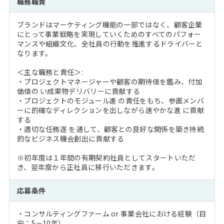
職務職責
注目企業インタビュー
Career Talk Live
ニュースリリース
インターン受入企業一覧
ブランドはマーケティング機能の一部ではなく、顧客企業
MBA NETWORKING
にとって事業戦略を実現していくためのすべてのパフォー
MBAを生かす求人特集
マンスや組織文化、全社員の行動を推進するドライバーと
なります。
年齢と年収の相関図
＜主な職務と責任＞:
・プロジェクトマネージャーや顧客の期待値を鑑み、付加
価値の い成果物デリバリーに貢献する
・プロジェクトのモジュール進 の責任をもち、参画メンバ
ーに的確なディレクションを出しながら速やかな進 に貢献
する
・適切な任務遂 を通して、顧客との良好な関係を築き持続
的なビジネス機会創出に貢献する
※初年度は１年間の有期契約社員としてスタートいただ
き、翌年度から正社員に移行いただきます。
応募条件
・コンサルティングファーム or 事業会社における経験（目
安：5－10年）