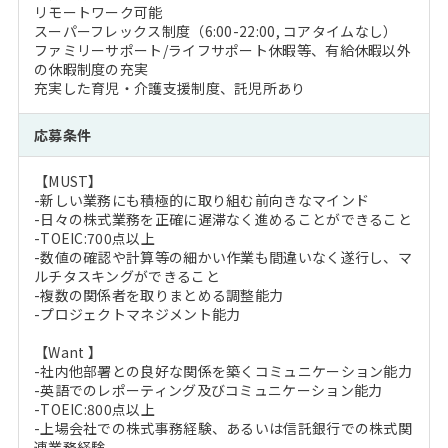
リモートワーク可能
スーパーフレックス制度（6:00-22:00, コアタイムなし）
ファミリーサポート/ライフサポート休暇等、有給休暇以外
の休暇制度の充実
充実した育児・介護支援制度、託児所あり
応募条件
【MUST】
-新しい業務にも積極的に取り組む前向きなマインド
-日々の株式業務を正確に遅滞なく進めることができること
-TOEIC:700点以上
-数値の確認や計算等の細かい作業も間違いなく遂行し、マ
ルチタスキングができること
-複数の関係者を取りまとめる調整能力
-プロジェクトマネジメント能力
【Want 】
-社内他部署との良好な関係を築くコミュニケーション能力
-英語でのレポーティング及びコミュニケーション能力
-TOEIC:800点以上
-上場会社での株式事務経験、あるいは信託銀行での株式関
連業務経験