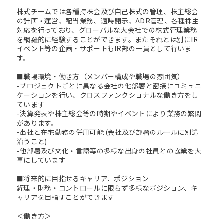
株式チームでは各種持株会及び自己株式の管理、株主総会
の計画・運営、配当業務、適時開示、ADR管理、各種株主
対応を行っており、グローバルな大会社での株式管理業務
を網羅的に経験することができます。またそれとは別にIR
イベント等の企画・サポートもIR部の一員として行いま
す。
■職場環境・働き方（メンバー構成や職場の雰囲気）
-プロジェクトごとに異なる会社の他部署と密接にコミュニ
ケーションを行い、クロスファンクショナルな働き方をし
ています
-決算発表や株主総会等の時期やイベントにより業務の繁閑
があります。
-出社と在宅勤務の併用可能 (会社及び部署のルールに別途
沿うこと)
-他部署及び文化・言語等の多様な出身の社員との協業を大
事にしています
■将来的に目指せるキャリア、ポジション
経理・財務・コントロールに限らず多様なポジション、キ
ャリアを目指すことができます
＜働き方＞