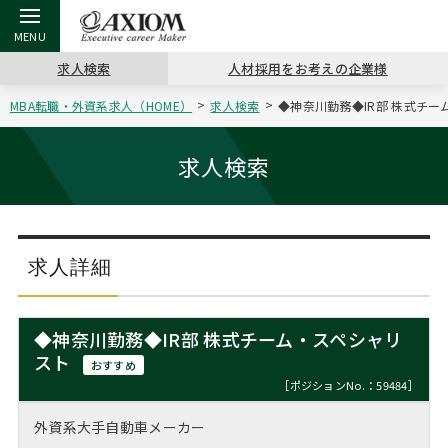
求人検索
人材採用をお考えの企業様
MBA転職・外資系求人（HOME）
求人検索
◆神奈川勤務◆IR部 株式チー
戻る
戻る
戻る
戻る
戻る
戻る
戻る
戻る
戻る
戻る
戻る
アクシアムの特長
キャリア支援 TOP
転職ツール TOP
転職コラム TOP
イベント・セミナー TOP
会社概要 TOP
ミッシ
お申し
キャリア
MBA留
英文レジ
求人検索
サービス案内
キャリアデザイン講座
英文レジュメの書き方
“展”職相談室
ジョブフェア
沿革
コンサ
キャリ
MBAの
日本から
パワー
（最新求人市場動向）
コンサルタントの紹介
職務経歴書の書き方
転職市場の明日をよめ
キャリアデザインセミナー
主なクライアント
代表メ
“展”
転職活
主な10
キーワ
求人詳細
ステージ別アドバイス
日本語履歴書テンプレート
コンサルティングの現場から
海外セミナー
アクセス
“展”
MBA
英文レ
MBAの転職事例
◆神奈川勤務◆IR部 株式チーム・スペシャリ
よくある面接Q&A集
転職成功への4つの鍵
キャリアフォーラム
採用情報
スト
おわり
おすすめ
MBAからのFAQ
［ポジションNo.：59484］
外資系／面接攻略のコツ
キャリアに効く一冊
プロ経営者の特別セミナー
パブリシティ
外資系大手自動車メーカー
MBA留学生数の推移