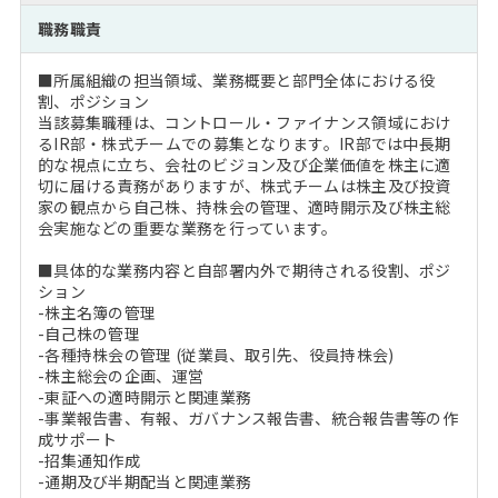
注目企業インタビュー
Career Talk Live
ニュースリリース
職務職責
インターン受入企業一覧
MBA NETWORKING
■所属組織の担当領域、業務概要と部門全体における役
MBAを生かす求人特集
割、ポジション
当該募集職種は、コントロール・ファイナンス領域におけ
るIR部・株式チームでの募集となります。IR部では中長期
年齢と年収の相関図
的な視点に立ち、会社のビジョン及び企業価値を株主に適
切に届ける責務がありますが、株式チームは株主及び投資
家の観点から自己株、持株会の管理、適時開示及び株主総
会実施などの重要な業務を行っています。
■具体的な業務内容と自部署内外で期待される役割、ポジ
ション
-株主名簿の管理
-自己株の管理
-各種持株会の管理 (従業員、取引先、役員持株会)
-株主総会の企画、運営
-東証への適時開示と関連業務
-事業報告書、有報、ガバナンス報告書、統合報告書等の作
成サポート
-招集通知作成
-通期及び半期配当と関連業務