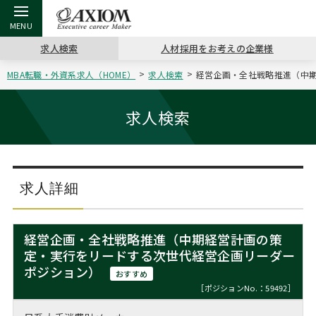
求人検索
人材採用をお考えの企業様
MBA転職・外資系求人（HOME）
求人検索
経営企画・全社戦略推進（中期
戻る
戻る
戻る
戻る
戻る
戻る
戻る
戻る
戻る
戻る
戻る
アクシアムの特長
キャリア支援 TOP
転職ツール TOP
転職コラム TOP
イベント・セミナー TOP
会社概要 TOP
ミッシ
お申し
キャリア
MBA留
英文レジ
求人検索
サービス案内
キャリアデザイン講座
英文レジュメの書き方
“展”職相談室
ジョブフェア
沿革
コンサ
キャリ
MBAの
日本から
パワー
（最新求人市場動向）
コンサルタントの紹介
職務経歴書の書き方
転職市場の明日をよめ
キャリアデザインセミナー
主なクライアント
代表メ
“展”
転職活
主な10
キーワ
求人詳細
ステージ別アドバイス
日本語履歴書テンプレート
コンサルティングの現場から
海外セミナー
アクセス
“展”
MBA
英文レ
MBAの転職事例
経営企画・全社戦略推進（中期経営計画の策
よくある面接Q&A集
転職成功への4つの鍵
キャリアフォーラム
採用情報
定・実行をリードする次世代経営企画リーダー
おわり
MBAからのFAQ
ポジション）
おすすめ
外資系／面接攻略のコツ
キャリアに効く一冊
プロ経営者の特別セミナー
パブリシティ
［ポジションNo.：59492］
MBA留学生数の推移