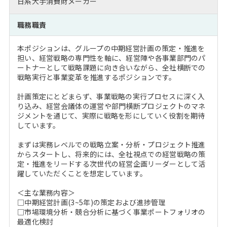
日系大手消費財メーカー
注目企業インタビュー
Career Talk Live
ニュースリリース
インターン受入企業一覧
職務職責
MBA NETWORKING
MBAを生かす求人特集
本ポジションは、グループの中期経営計画の策定・推進を
担い、経営戦略の専門性を軸に、経営陣や各事業部門のパ
年齢と年収の相関図
ートナーとして戦略課題に向き合いながら、全社横断での
戦略実行と事業変革を推進するポジションです。
計画策定にとどまらず、事業戦略の実行プロセスに深く入
り込み、経営会議体の運営や部門横断プロジェクトのマネ
ジメントを通じて、実際に戦略を形にしていく役割を期待
しています。
まずは実務レベルでの戦略立案・分析・プロジェクト推進
からスタートし、将来的には、全社視点での経営戦略の策
定・推進をリードする次世代の経営企画リーダーとして活
躍していただくことを想定しています。
＜主な業務内容＞
□中期経営計画(3~5年)の策定および進捗管理
□市場環境分析・競合分析に基づく事業ポートフォリオの
最適化検討