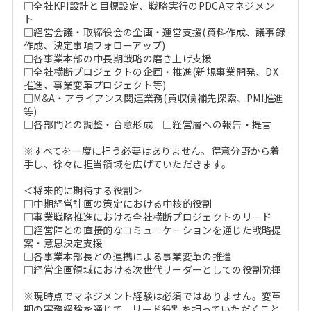
□全社KPI設計と目標設定、戦略実行のPDCAマネジメン
ト
□経営会議・取締役会の企画・運営支援(資料作成、議事録
作成、決定事項フォローアップ)
□各事業本部の中長期戦略の磨き上げ支援
□全社横断プロジェクトの企画・推進(新規事業開発、DX
推進、事業変革プロジェクト等)
□M&A・アライアンス関連業務(買収候補先探索、PMI推進
等)
□各部門との調整・合意形成 □経営層への報告・提言
※すべてを一度に担う必要はありません。得意分野から着
手し、徐々に担当領域を広げていただきます。
＜将来的に期待する役割＞
□中期経営計画の策定における中核的役割
□事業戦略推進における全社横断プロジェクトのリード
□経営陣との直接的なコミュニケーションを通じた戦略提
案・意思決定支援
□各事業本部長との連携による事業変革の推進
□経営企画領域における次世代リーダーとしての役割発揮
※現時点でマネジメント経験は必須ではありません。変革
期の実務経験を通じて、リード役割を担っていただくこと