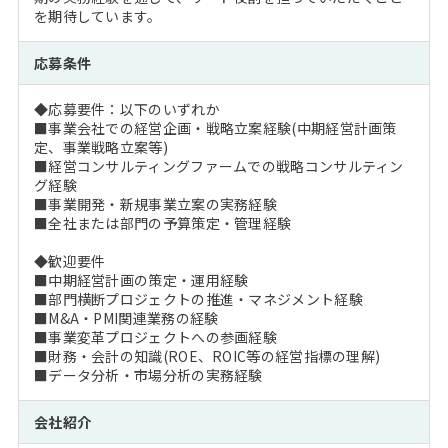
を期待しています。
応募条件
◆応募要件：以下のいずれか
■事業会社での経営企画・戦略立案経験(中期経営計画策
定、事業戦略立案等)
■経営コンサルティングファームでの戦略コンサルティン
グ経験
■事業開発・新規事業立案の実務経験
■全社または部門の予算策定・管理経験
◆歓迎要件
■中期経営計画の策定・運用経験
■部門横断プロジェクトの推進・マネジメント経験
■M&A・PMI関連業務の経験
■事業変革プロジェクトへの参画経験
■財務・会計の知識(ROE、ROIC等の経営指標の理解)
■データ分析・市場分析の実務経験
会社紹介