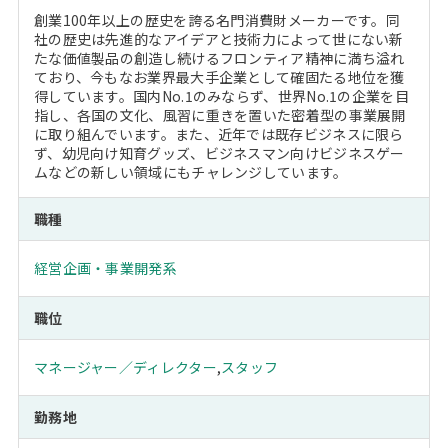
創業100年以上の歴史を誇る名門消費財メーカーです。同
社の歴史は先進的なアイデアと技術力によって世にない新
たな価値製品の創造し続けるフロンティア精神に満ち溢れ
ており、今もなお業界最大手企業として確固たる地位を獲
得しています。国内No.1のみならず、世界No.1の企業を目
指し、各国の文化、風習に重きを置いた密着型の事業展開
に取り組んでいます。また、近年では既存ビジネスに限ら
ず、幼児向け知育グッズ、ビジネスマン向けビジネスゲー
ムなどの新しい領域にもチャレンジしています。
職種
経営企画・事業開発系
職位
マネージャー／ディレクター
,
スタッフ
勤務地