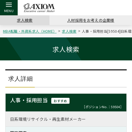
求人検索
人材採用をお考えの企業様
MBA転職・外資系求人（HOME）
求人検索
人事・採用担当[59504]日
戻る
戻る
戻る
戻る
戻る
戻る
戻る
戻る
戻る
戻る
戻る
アクシアムの特長
キャリア支援 TOP
転職ツール TOP
転職コラム TOP
イベント・セミナー TOP
会社概要 TOP
ミッシ
お申し
キャリア
MBA留
英文レジ
求人検索
サービス案内
キャリアデザイン講座
英文レジュメの書き方
“展”職相談室
ジョブフェア
沿革
コンサ
キャリ
MBAの
日本から
パワー
（最新求人市場動向）
コンサルタントの紹介
職務経歴書の書き方
転職市場の明日をよめ
キャリアデザインセミナー
主なクライアント
代表メ
“展”
転職活
主な10
キーワ
求人詳細
ステージ別アドバイス
日本語履歴書テンプレート
コンサルティングの現場から
海外セミナー
アクセス
“展”
MBA
英文レ
MBAの転職事例
人事・採用担当
おすすめ
よくある面接Q&A集
転職成功への4つの鍵
キャリアフォーラム
採用情報
おわり
［ポジションNo.：59504］
MBAからのFAQ
日系環境リサイクル・再生素材メーカー
外資系／面接攻略のコツ
キャリアに効く一冊
プロ経営者の特別セミナー
パブリシティ
MBA留学生数の推移