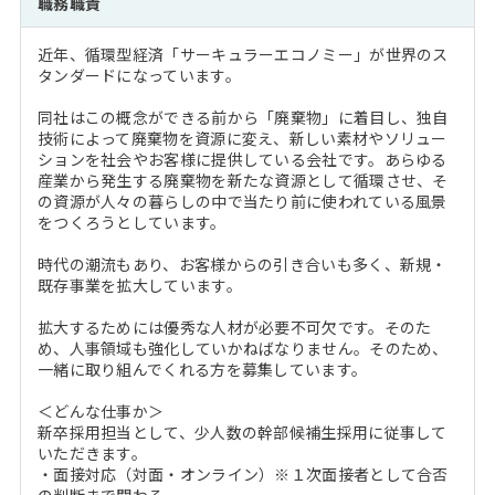
職務職責
注目企業インタビュー
Career Talk Live
ニュースリリース
インターン受入企業一覧
近年、循環型経済「サーキュラーエコノミー」が世界のス
MBA NETWORKING
タンダードになっています。
MBAを生かす求人特集
同社はこの概念ができる前から「廃棄物」に着目し、独自
技術によって廃棄物を資源に変え、新しい素材やソリュー
年齢と年収の相関図
ションを社会やお客様に提供している会社です。あらゆる
産業から発生する廃棄物を新たな資源として循環させ、そ
の資源が人々の暮らしの中で当たり前に使われている風景
をつくろうとしています。
時代の潮流もあり、お客様からの引き合いも多く、新規・
既存事業を拡大しています。
拡大するためには優秀な人材が必要不可欠です。そのた
め、人事領域も強化していかねばなりません。そのため、
一緒に取り組んでくれる方を募集しています。
＜どんな仕事か＞
新卒採用担当として、少人数の幹部候補生採用に従事して
いただきます。
・面接対応（対面・オンライン）※１次面接者として合否