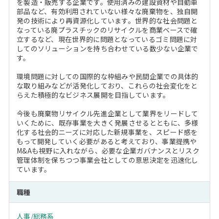
を製造・販売する企業です。使用済みの建設資材や自動車
部品など、有効利用されていない様々な廃棄物を、独自開
発の技術により再資源化しています。世界的な社会問題と
なっている廃プラスチックのリサイクルを商業ベースで確
立するなど、現在世界的に問題となっているゴミ問題に対
してのソリューションを持ち合わせている数少ない企業で
す。
環境問題に対しての国際的な枠組みや民間企業での具体的
な取り組みなどが活発化しており、これらの社会変化をと
らえた積極的なビジネス展開を目指しています。
今後も廃棄物リサイクル先進企業として業界をリードして
いくために、既存事業を大きく発展させるとともに、多様
化する社会的ニーズに対応した新規事業を、スピード感を
もって開発していく必要があると考えており、事業提携や
M&Aも視野に入れながら、必要な企業ガバナンスとリスク
管理体制を保ちつつ事業会社としての意思決定を迅速化し
ています。
職種
人事/総務系