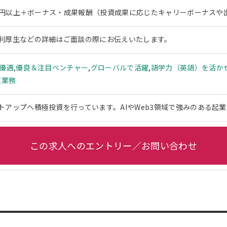
00万円以上＋ボーナス・成果報酬（投資成果に応じたキャリーボーナス
利厚生などの詳細はご面談の際にお伝えいたします。
ー優遇
,
優良＆注目ベンチャー
,
グローバルで活躍
,
語学力（英語）を活か
連業務
トアップへ積極投資を行っています。AIやWeb3領域で強みのある起
この求人へのエントリー／お問い合わせ