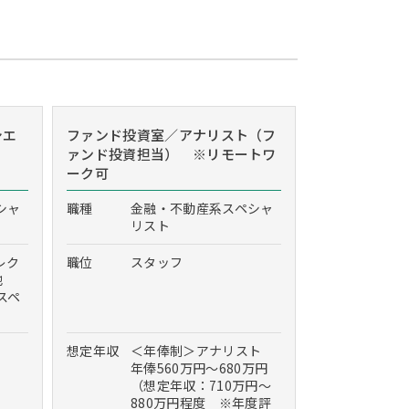
シエ
ファンド投資室／アナリスト（フ
ァンド投資担当） ※リモートワ
ーク可
シャ
職種
金融・不動産系スペシャ
リスト
レク
職位
スタッフ
他
スペ
想定年収
＜年俸制＞アナリスト
年俸560万円～680万円
（想定年収：710万円～
880万円程度 ※年度評