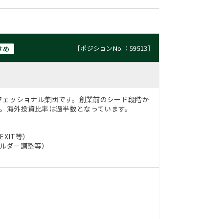
［ポジションNo.：59513］
すめ
フェッショナル集団です。創業前のシード段階か
す。海外投資比率は過半数となっています。
XIT等）
ホルダー調整等）