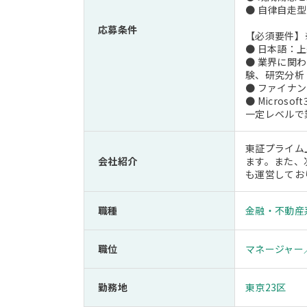
● 自律自走
応募条件
【必須要件】
● 日本語：上
● 業界に関
験、研究分析
● ファイナ
● Microsoft
一定レベルで
東証プライム
会社紹介
ます。また、
も運営してお
職種
金融・不動産
職位
マネージャー
勤務地
東京23区