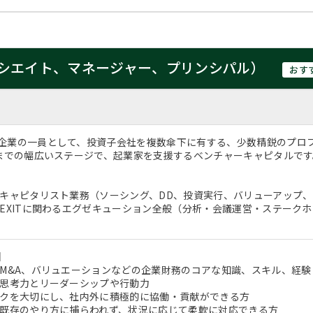
シエイト、マネージャー、プリンシパル）
おす
企業の一員として、投資子会社を複数傘下に有する、少数精鋭のプロ
るまでの幅広いステージで、起業家を支援するベンチャーキャピタルで
のキャピタリスト業務（ソーシング、DD、投資実行、バリューアップ、E
・EXITに関わるエグゼキューション全般（分析・会議運営・ステーク
】
、M&A、バリュエーションなどの企業財務のコアな知識、スキル、経験
的思考力とリーダーシップや行動力
ークを大切にし、社内外に積極的に協働・貢献ができる方
と既存のやり方に捕らわれず、状況に応じて柔軟に対応できる方