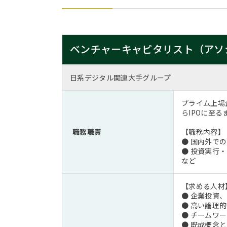
ベンチャーキャピタリスト（アソ
日系デジタル関連大手グループ
プライム上場
らIPOに至
職務職責
【職務内容】
● 国内外で
● 投資実行
など
【求める人材
● 企業投資
● 高い論理
● チームワ
● 既成概念