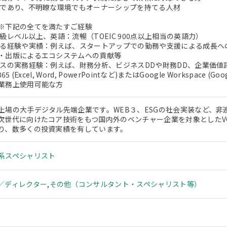
型であり、不明瞭な環境でもオーナーシップを持てる人材
※下記の全てを満たすご経験
級レベル以上、英語：流暢（TOEIC 900点以上相当の英語力）
わる経験や実績：例えば、スタートアップでの勤務や支援による成長へ
・出版によるエコシステムへの貢献等
ンスの実務経験：例えば、財務分析、ビジネスDDや財務DD、企業価値
365 (Excel, Word, PowerPointなど)またはGoogle Workspace (Googl
業務上使用可能な方
上場の大手デジタル先端企業です。WEB３、ESGの社会実装など、
次世代に向けたコア技術をもつ国内外のベンチャー企業を対象としたV
り、数多くの投資実績を有しています。
系スペシャリスト
／ディレクター
,
その他（コンサルタント・スペシャリスト等）