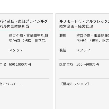
バイ赴任・東証プライム◆グ
◆リモート可・フルフレック
バル内部統制担当
経営企画・経営管理
経営企画・事業開発系,財
職種
経営企画・事業開発
務/会計（税務、IR含む）
務/会計（税務、IR
スタッフ
職位
スタッフ
年収
600 1000万円
想定年収
500～900万円
務について：...
【組織ミッション】...