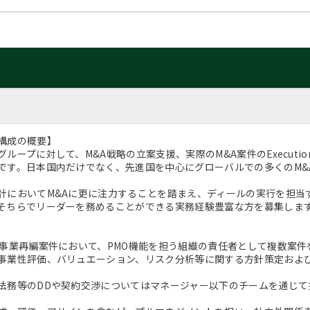
構成の概要】
ループに対して、M&A戦略の立案支援、実際のM&A案件のExecution支
です。日本国内だけでなく、先進国を中心にグローバルでの多くのM&
計においてM&Aに更に注力することを踏まえ、ディールの実行を担当する
そちらでリーダーを務めることができる実務経験豊富な方を募集しま
・事業再編案件において、PMO機能を担う組織の責任者として複数案件
事業性評価、バリュエーション、リスク分析等に関する方針策定およ
法務等のDDや契約交渉についてはマネージャー以下のチームを通じ