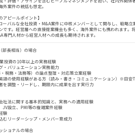
成・評価・アサインを含むピープルマネジメントを担い、社内外関係
海外案件の統括も想定。
のアピールポイント】
ローバルな全社投資・M&A案件に中核メンバーとして関与し、戦略立
ンです。経営層への直接提案機会も多く、海外案件にも携われます。
&A専門人材から経営人材への成長も期待されます。
（部長相当）の場合
事業投資の10年以上の実務経験
グ・バリュエーション実務能力
務・税務・法務等）の論点整理・対応策立案経験
英語の使用経験がある方（読み・書き・コミュニケーション）※目安TOE
者を調整・リードし、期限内に成果を出す実行力
会社法に関する基本的知識と、実務への適用経験
、JV設立、PMI等の複雑案件経験
経験
込むリーダーシップ・メンバー育成力
ッショナルの場合