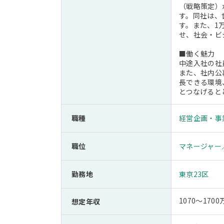
（戦略策定）
す。同社は、
す。また、1
せ、社会・ビ
■働く魅力
中途入社の社
また、社内公
長できる環境
とつなげると
職種
経営企画・事
職位
マネージャー
勤務地
東京23区
1070～1700
想定年収