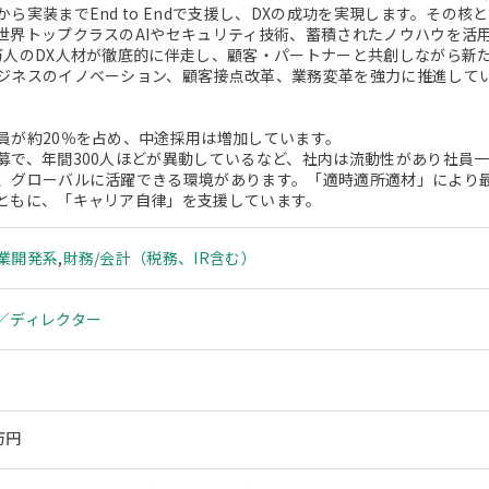
から実装までEnd to Endで支援し、DXの成功を実現します。その
世界トップクラスのAIやセキュリティ技術、蓄積されたノウハウを活
万人のDX人材が徹底的に伴走し、顧客・パートナーと共創しながら新
ジネスのイノベーション、顧客接点改革、業務変革を強力に推進して
員が約20％を占め、中途採用は増加しています。
募で、年間300人ほどが異動しているなど、社内は流動性があり社員
、グローバルに活躍できる環境があります。「適時適所適材」により
ともに、「キャリア自律」を支援しています。
業開発系
,
財務/会計（税務、IR含む）
／ディレクター
万円