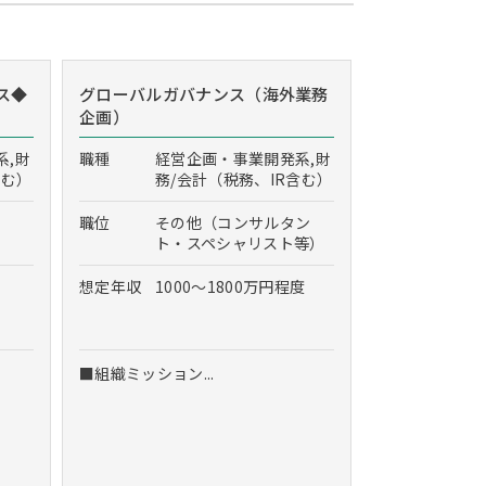
ス◆
グローバルガバナンス（海外業務
企画）
系,財
職種
経営企画・事業開発系,財
含む）
務/会計（税務、IR含む）
職位
その他（コンサルタン
ト・スペシャリスト等）
想定年収
1000～1800万円程度
■組織ミッション...