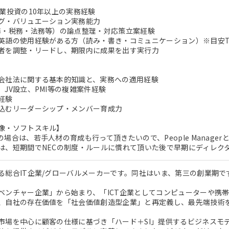
事業投資の10年以上の実務経験
グ・バリュエーション実務能力
務・税務・法務等）の論点整理・対応策立案経験
英語の使用経験がある方（読み・書き・コミュニケーション）※目安TOE
者を調整・リードし、期限内に成果を出す実行力
会社法に関する基本的知識と、実務への適用経験
、JV設立、PMI等の複雑案件経験
経験
込むリーダーシップ・メンバー育成力
像・ソフトスキル】
の場合は、若手人材の育成も行って頂きたいので、People Manag
は、短期間でNECの制度・ルールに慣れて頂いた後で早期にディレク
る総合IT企業/グローバルメーカーです。同社はいま、第三の創業期で
ベンチャー企業」から始まり、「ICT企業としてコンピューターや携
、自社の存在価値を「社会価値創造型企業」と再定義し、最先端技術
市場を中心に顧客の仕様に基づき「ハード＋SI」提供するビジネスモ