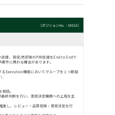
［ポジションNo.：59515］
援、買収/売却後のPMI支援をEnd to Endで
A案件に携わる機会があります。
Execution機能においてグループを１つ新設
す。
を統括。
び最終判断を行い、意思決定機関への上程を主
て推進し、レビュー・品質担保・意思決定を行