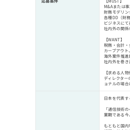
応募条件
【MUST】
M&Aまたは
財務モデリン
各種DD（財
ビジネスにて
社内外の関係
【WANT】
税務・会計・
カーブアウト
海外案件推進
社内外を巻き
【求める人物
ディレクター
ョナルの場合
日本を代表す
「通信技術の
業期である今
もともと国内