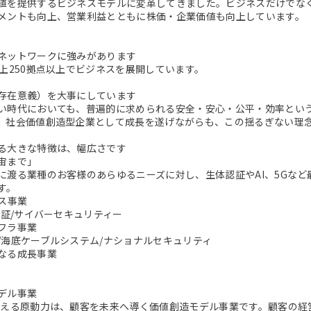
値を提供するビジネスモデルに変革してきました。ビジネスだけでな
メントも向上、営業利益とともに株価・企業価値も向上しています。
ネットワークに強みがあります
以上250拠点以上でビジネスを展開しています。
存在意義）を大事にしています
い時代においても、普遍的に求められる安全・安心・公平・効率とい
。社会価値創造型企業として成長を遂げながらも、この揺るぎない理
る大きな特徴は、幅広さです
宙まで」
に渡る業種のお客様のあらゆるニーズに対し、生体認証やAI、5Gな
す。
ビス事業
認証/サイバーセキュリティー
フラ事業
/海底ケーブルシステム/ナショナルセキュリティ
なる成長事業
デル事業
支える原動力は、顧客を未来へ導く価値創造モデル事業です。顧客の経