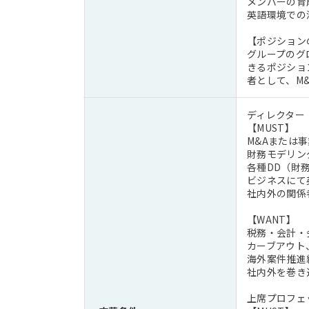
メンバーの育
英語環境での
【ポジション
グループのグ
きるポジショ
者として、M
ディレクター
【MUST】
M&Aまたは
財務モデリン
各種DD（財
ビジネスにて
社内外の関係
【WANT】
税務・会計・
カーブアウト
海外案件推進
社内外を巻き
上席プロフェ