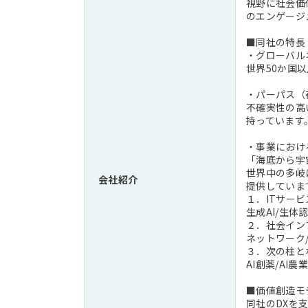
視野に社会価
のエンゲージ
■同社の特長
・グローバル
世界50か国
・パーパス（
不確実性の高
持っています
・事業におけ
「海底から宇
世界中の多岐
会社紹介
提供していま
１．ITサー
生成AI/生体
２．社会イン
ネットワーク
３．次の柱と
AI創薬/AI農業
■価値創造モ
同社のDXを