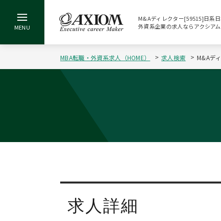
M&Aディレクター[59515]日系
外資系企業の求人ならアクシアム
MBA転職・外資系求人（HOME）
求人検索
M&Aデ
求人詳細