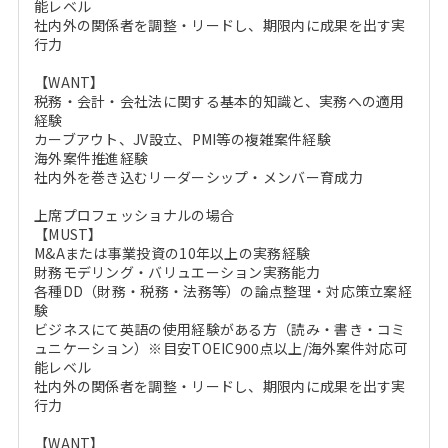
能レベル
社内外の関係者を調整・リードし、期限内に成果を出す実
行力
【WANT】
税務・会計・会社法に関する基本的知識と、実務への適用
経験
カーブアウト、JV設立、PMI等の複雑案件経験
海外案件推進経験
社内外を巻き込むリーダーシップ・メンバー育成力
上席プロフェッショナルの場合
【MUST】
M&Aまたは事業投資の10年以上の実務経験
財務モデリング・バリュエーション実務能力
各種DD（財務・税務・法務等）の論点整理・対応策立案経
験
ビジネスにて英語の使用経験がある方（読み・書き・コミ
ュニケーション）※目安TOEIC900点以上/海外案件対応可
能レベル
社内外の関係者を調整・リードし、期限内に成果を出す実
行力
【WANT】