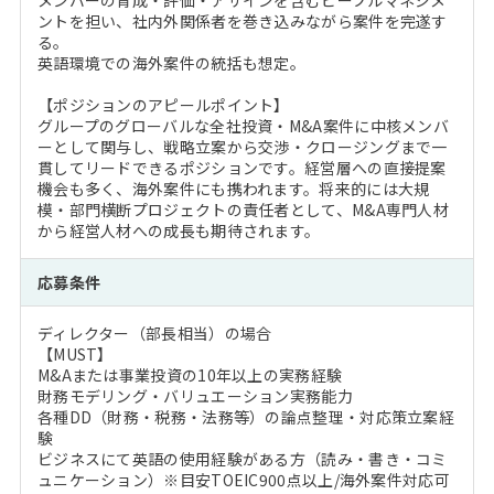
メンバーの育成・評価・アサインを含むピープルマネジメ
ントを担い、社内外関係者を巻き込みながら案件を完遂す
る。
英語環境での海外案件の統括も想定。
【ポジションのアピールポイント】
グループのグローバルな全社投資・M&A案件に中核メンバ
ーとして関与し、戦略立案から交渉・クロージングまで一
貫してリードできるポジションです。経営層への直接提案
機会も多く、海外案件にも携われます。将来的には大規
模・部門横断プロジェクトの責任者として、M&A専門人材
から経営人材への成長も期待されます。
応募条件
ディレクター（部長相当）の場合
【MUST】
M&Aまたは事業投資の10年以上の実務経験
財務モデリング・バリュエーション実務能力
各種DD（財務・税務・法務等）の論点整理・対応策立案経
験
ビジネスにて英語の使用経験がある方（読み・書き・コミ
ュニケーション）※目安TOEIC900点以上/海外案件対応可