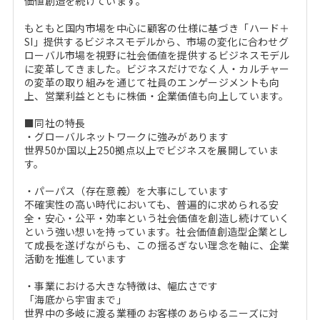
価値創造を続けています。
もともと国内市場を中心に顧客の仕様に基づき「ハード＋
SI」提供するビジネスモデルから、市場の変化に合わせグ
ローバル市場を視野に社会価値を提供するビジネスモデル
に変革してきました。ビジネスだけでなく人・カルチャー
の変革の取り組みを通じて社員のエンゲージメントも向
上、営業利益とともに株価・企業価値も向上しています。
■同社の特長
・グローバルネットワークに強みがあります
世界50か国以上250拠点以上でビジネスを展開していま
す。
・パーパス（存在意義）を大事にしています
不確実性の高い時代においても、普遍的に求められる安
全・安心・公平・効率という社会価値を創造し続けていく
という強い想いを持っています。社会価値創造型企業とし
て成長を遂げながらも、この揺るぎない理念を軸に、企業
活動を推進しています
・事業における大きな特徴は、幅広さです
「海底から宇宙まで」
世界中の多岐に渡る業種のお客様のあらゆるニーズに対