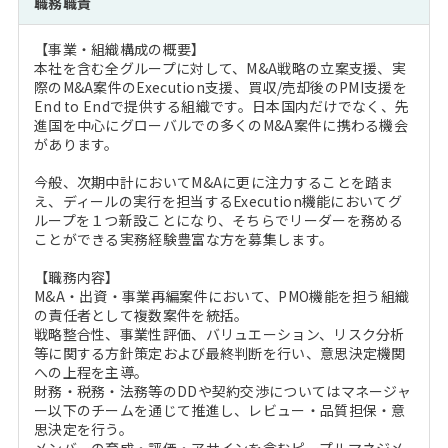
職務職責
注目企業インタビュー
Career Talk Live
ニュースリリース
インターン受入企業一覧
【事業・組織構成の概要】
MBA NETWORKING
本社を含む全グループに対して、M&A戦略の立案支援、実
MBAを生かす求人特集
際のM&A案件のExecution支援、買収/売却後のPMI支援を
End to Endで提供する組織です。日本国内だけでなく、先
進国を中心にグローバルでの多くのM&A案件に携わる機会
年齢と年収の相関図
があります。
今般、次期中計においてM&Aに更に注力することを踏ま
え、ディールの実行を担当するExecution機能においてグ
ループを１つ新設ことになり、そちらでリーダーを務める
ことができる実務経験豊富な方を募集します。
【職務内容】
M&A・出資・事業再編案件において、PMO機能を担う組織
の責任者として複数案件を統括。
戦略整合性、事業性評価、バリュエーション、リスク分析
等に関する方針策定および最終判断を行い、意思決定機関
への上程を主導。
財務・税務・法務等のDDや契約交渉についてはマネージャ
ー以下のチームを通じて推進し、レビュー・品質担保・意
思決定を行う。