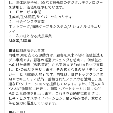
し、生体認証やAI、5Gなど最先端のデジタルテクノロジー
を活用し、価値を提供しています。
１．ITサービス事業
生成AI/生体認証/サイバーセキュリティー
２．社会インフラ事業
ネットワーク/海底ケーブルシステム/ナショナルセキュリ
ティ
３．次の柱となる成長事業
AI創薬/AI農業
■価値創造モデル事業
同社のDXを支える原動力は、顧客を未来へ導く価値創造モ
デル事業です。顧客の経営アジェンダを起点に、価値創出
へ向けた構想（戦略策定）から実装までEnd to Endで支援
し、DXの成功を実現します。その核となるのが「テクノロ
ジー」と「組織/人材」です。同社は、世界トップクラスの
AIやセキュリティ技術、蓄積されたノウハウを活用し、最
適なDXソリューションを提供しています。また、1万人のD
X人材が徹底的に伴走し、顧客・パートナーと共創しなが
ら新たな価値を創出します。これらを継続的に進化させ、
社会・ビジネスのイノベーション、顧客接点改革、業務変
革を強力に推進していきます。
■働く魅力