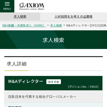
求人検索
人材採用をお考えの企業様
MBA転職・外資系求人（HOME）
求人検索
M&Aディレクター[59515
戻る
戻る
戻る
戻る
戻る
戻る
戻る
戻る
戻る
戻る
戻る
アクシアムの特長
キャリア支援 TOP
転職ツール TOP
転職コラム TOP
イベント・セミナー TOP
会社概要 TOP
ミッシ
お申し
キャリア
MBA留
英文レジ
求人検索
サービス案内
キャリアデザイン講座
英文レジュメの書き方
“展”職相談室
ジョブフェア
沿革
コンサ
キャリ
MBAの
日本から
パワー
（最新求人市場動向）
コンサルタントの紹介
職務経歴書の書き方
転職市場の明日をよめ
キャリアデザインセミナー
主なクライアント
代表メ
“展”
転職活
主な10
キーワ
求人詳細
ステージ別アドバイス
日本語履歴書テンプレート
コンサルティングの現場から
海外セミナー
アクセス
“展”
MBA
英文レ
MBAの転職事例
M&Aディレクター
おすすめ
よくある面接Q&A集
転職成功への4つの鍵
キャリアフォーラム
採用情報
おわり
［ポジションNo.：59515］
MBAからのFAQ
日系日本を代表する総合グローバルメーカー
外資系／面接攻略のコツ
キャリアに効く一冊
プロ経営者の特別セミナー
パブリシティ
MBA留学生数の推移