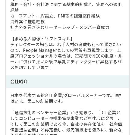
税務・会計・会社法に関する基本的知識と、実務への適用
経験
カーブアウト、JV設立、PMI等の複雑案件経験
海外案件推進経験
社内外を巻き込むリーダーシップ・メンバー育成力
【求める人物像・ソフトスキル】
ディレクターの場合は、若手人材の育成も行って頂きたい
ので、People Managerとしての素質も重視致します。上
席プロフェッショナルの場合は、短期間でNECの制度・ル
ールに慣れて頂いた後で早期にディレクターに昇格するパ
スを想定しています。
会社紹介
日本を代表する総合IT企業/グローバルメーカーです。同社
はいま、第三の創業期です。
「通信技術のベンチャー企業」から始まり、「ICT企業と
してコンピューターや携帯電話事業などを中心に発展」、
そして第三の創業期である今、自社の存在価値を「社会価
値創造型企業」と再定義し、最先端技術を強みに、新たな