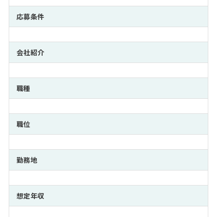
注目企業インタビュー
Career Talk Live
ニュースリリース
インターン受入企業一覧
応募条件
MBA NETWORKING
MBAを生かす求人特集
会社紹介
年齢と年収の相関図
職種
職位
勤務地
想定年収