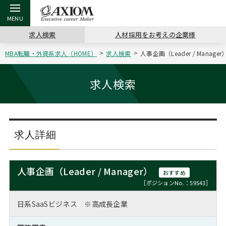
求人検索
人材採用をお考えの企業様
MBA転職・外資系求人（HOME）
求人検索
人事企画（Leader / Manag
戻る
戻る
戻る
戻る
戻る
戻る
戻る
戻る
戻る
戻る
戻る
アクシアムの特長
キャリア支援 TOP
転職ツール TOP
転職コラム TOP
イベント・セミナー TOP
会社概要 TOP
ミッシ
お申し
キャリア
MBA留
英文レジ
求人検索
サービス案内
キャリアデザイン講座
英文レジュメの書き方
“展”職相談室
ジョブフェア
沿革
コンサ
キャリ
MBAの
日本から
パワー
（最新求人市場動向）
コンサルタントの紹介
職務経歴書の書き方
転職市場の明日をよめ
キャリアデザインセミナー
主なクライアント
代表メ
“展”
転職活
主な10
キーワ
求人詳細
ステージ別アドバイス
日本語履歴書テンプレート
コンサルティングの現場から
海外セミナー
アクセス
“展”
MBA
英文レ
MBAの転職事例
人事企画（Leader / Manager）
おすすめ
よくある面接Q&A集
転職成功への4つの鍵
キャリアフォーラム
採用情報
おわり
［ポジションNo.：59543］
MBAからのFAQ
日系SaaSビジネス ※高成長企業
外資系／面接攻略のコツ
キャリアに効く一冊
プロ経営者の特別セミナー
パブリシティ
MBA留学生数の推移