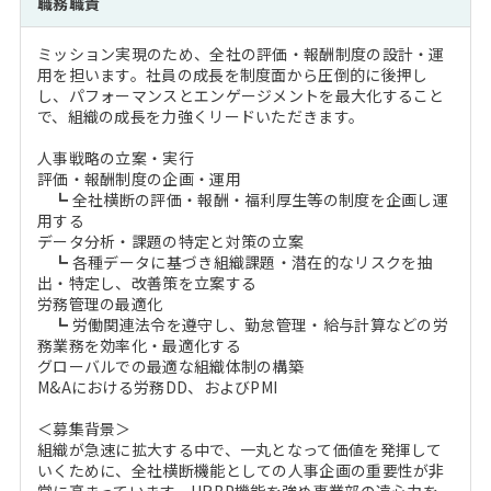
職務職責
注目企業インタビュー
Career Talk Live
ニュースリリース
インターン受入企業一覧
ミッション実現のため、全社の評価・報酬制度の設計・運
MBA NETWORKING
用を担います。社員の成長を制度面から圧倒的に後押し
MBAを生かす求人特集
し、パフォーマンスとエンゲージメントを最大化すること
で、組織の成長を力強くリードいただきます。
年齢と年収の相関図
人事戦略の立案・実行
評価・報酬制度の企画・運用
┗ 全社横断の評価・報酬・福利厚生等の制度を企画し運
用する
データ分析・課題の特定と対策の立案
┗ 各種データに基づき組織課題・潜在的なリスクを抽
出・特定し、改善策を立案する
労務管理の最適化
┗ 労働関連法令を遵守し、勤怠管理・給与計算などの労
務業務を効率化・最適化する
グローバルでの最適な組織体制の構築
M&Aにおける労務DD、およびPMI
＜募集背景＞
組織が急速に拡大する中で、一丸となって価値を発揮して
いくために、全社横断機能としての人事企画の重要性が非