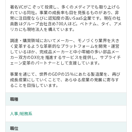
著名VCがこぞって投資し、多くのメディアでも取り上げら
れている同社。事業の成長率も目を見張るものがあり、非
常に注目度ならびに認知度の高いSaaS企業です。現在の社
員数はグループ会社含め700人ほど。ベトナム、タイ、アメ
リカにも現地法人を構えています。
調達・購買領域においてメーカー、モノづくり業界を大き
く変革するような革新的なプラットフォームを開発・運営
しているほか、完成品メーカーと中小零細の多い部品メー
カー双方のDX化を推進するサービスを提供し、サプライチ
ェーン変革のパートナーとして支援しています。
事業を通じて、世界のGDPの15％にあたる製造業を、再び
成長産業にしていくことで、あらゆる産業の発展に寄与す
ることを目指しています。
職種
人事/総務系
職位