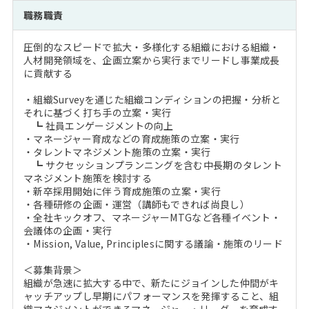
注目企業インタビュー
Career Talk Live
ニュースリリース
職務職責
インターン受入企業一覧
MBA NETWORKING
圧倒的なスピードで拡大・多様化する組織における組織・
MBAを生かす求人特集
人材開発領域を、企画立案から実行までリードし事業成長
に貢献する
年齢と年収の相関図
・組織Surveyを通じた組織コンディションの把握・分析と
それに基づく打ち手の立案・実行
┗ 社員エンゲージメントの向上
・マネージャー育成などの育成施策の立案・実行
・タレントマネジメント施策の立案・実行
┗ サクセッションプランニングを含む中長期のタレント
マネジメント施策を検討する
・新卒採用開始に伴う育成施策の立案・実行
・各種研修の企画・運営（講師もできれば尚良し）
・全社キックオフ、マネージャーMTGなど各種イベント・
会議体の企画・実行
・Mission, Value, Principlesに関する議論・施策のリード
＜募集背景＞
組織が急速に拡大する中で、新たにジョインした仲間がキ
ャッチアップし早期にパフォーマンスを発揮すること、組