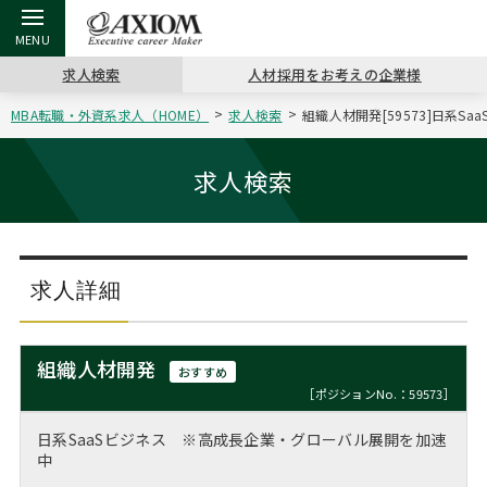
求人検索
人材採用をお考えの企業様
MBA転職・外資系求人（HOME）
求人検索
組織人材開発[59573]日系
戻る
戻る
戻る
戻る
戻る
戻る
戻る
戻る
戻る
戻る
戻る
アクシアムの特長
キャリア支援 TOP
転職ツール TOP
転職コラム TOP
イベント・セミナー TOP
会社概要 TOP
ミッシ
お申し
キャリア
MBA留
英文レジ
求人検索
サービス案内
キャリアデザイン講座
英文レジュメの書き方
“展”職相談室
ジョブフェア
沿革
コンサ
キャリ
MBAの
日本から
パワー
（最新求人市場動向）
コンサルタントの紹介
職務経歴書の書き方
転職市場の明日をよめ
キャリアデザインセミナー
主なクライアント
代表メ
“展”
転職活
主な10
キーワ
求人詳細
ステージ別アドバイス
日本語履歴書テンプレート
コンサルティングの現場から
海外セミナー
アクセス
“展”
MBA
英文レ
MBAの転職事例
組織人材開発
おすすめ
よくある面接Q&A集
転職成功への4つの鍵
キャリアフォーラム
採用情報
おわり
［ポジションNo.：59573］
MBAからのFAQ
日系SaaSビジネス ※高成長企業・グローバル展開を加速
外資系／面接攻略のコツ
キャリアに効く一冊
プロ経営者の特別セミナー
パブリシティ
中
MBA留学生数の推移