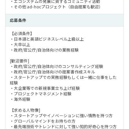
・エコシステムの発展に資するコミュニティ活動
・その他 ad-hocプロジェクト（自由提案も歓迎）
応募条件
【必須条件】
・日本語と英語ビジネスレベル上級以上
・大卒以上
・政府/官公庁/自治体向けの業務経験
[歓迎要件]
・政府/官公庁/自治体向けのコンサルティング経験
・政府/官公庁/自治体向けの提案書作成スキル
・スタートアップでの実務経験もしくは一緒に仕事をした
経験
・大企業等での新規事業立ち上げ経験
・プロジェクトマネジメント経験
・海外経験
【求める人物像]
・スタートアップやイノベーションに強い情熱を持つ方
・グローバルマインドをお持ちの方
・最先端技術やトレンドに対して強い知的好奇心を持つ方