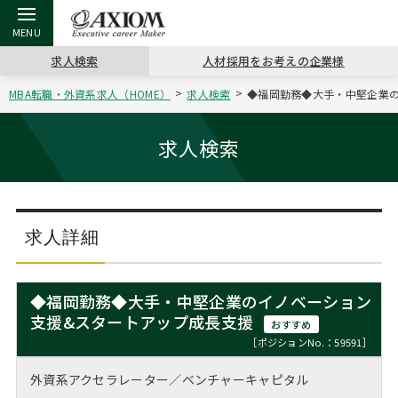
求人検索
人材採用をお考えの企業様
MBA転職・外資系求人（HOME）
求人検索
◆福岡勤務◆大手・中堅企業の
戻る
戻る
戻る
戻る
戻る
戻る
戻る
戻る
戻る
戻る
戻る
アクシアムの特長
キャリア支援 TOP
転職ツール TOP
転職コラム TOP
イベント・セミナー TOP
会社概要 TOP
ミッシ
お申し
キャリア
MBA留
英文レジ
求人検索
サービス案内
キャリアデザイン講座
英文レジュメの書き方
“展”職相談室
ジョブフェア
沿革
コンサ
キャリ
MBAの
日本から
パワー
（最新求人市場動向）
コンサルタントの紹介
職務経歴書の書き方
転職市場の明日をよめ
キャリアデザインセミナー
主なクライアント
代表メ
“展”
転職活
主な10
キーワ
求人詳細
ステージ別アドバイス
日本語履歴書テンプレート
コンサルティングの現場から
海外セミナー
アクセス
“展”
MBA
英文レ
MBAの転職事例
◆福岡勤務◆大手・中堅企業のイノベーション
よくある面接Q&A集
転職成功への4つの鍵
キャリアフォーラム
採用情報
支援&スタートアップ成長支援
おわり
おすすめ
MBAからのFAQ
［ポジションNo.：59591］
外資系／面接攻略のコツ
キャリアに効く一冊
プロ経営者の特別セミナー
パブリシティ
外資系アクセラレーター／ベンチャーキャピタル
MBA留学生数の推移