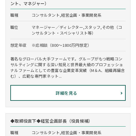
ント、マネジャー）
職種
コンサルタント,経営企画・事業開発系
職位
マネージャー／ディレクター,スタッフ,その他（コ
ンサルタント・スペシャリスト等）
想定年収
※応相談（800～1800万円想定）
著名なグローバル大手ファームです。グループがもつ戦略コン
サルティングに関する深い知見と世界最大級のプロフェッショ
ナルファームとしての豊富な企業変革実績（M＆A、組織再編含
む）、広範な専門家ネット...
詳細を見る
◆取締役直下◆経営企画部長（役員候補）
職種
コンサルタント,経営企画・事業開発系