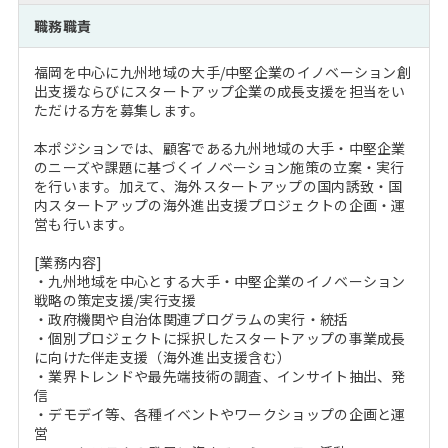
注目企業インタビュー
Career Talk Live
ニュースリリース
職務職責
インターン受入企業一覧
MBA NETWORKING
福岡を中心に九州地域の大手/中堅企業のイノベーション創
MBAを生かす求人特集
出支援ならびにスタートアップ企業の成長支援を担当をい
ただける方を募集します。
年齢と年収の相関図
本ポジションでは、顧客である九州地域の大手・中堅企業
のニーズや課題に基づくイノベーション施策の立案・実行
を行います。加えて、海外スタートアップの国内誘致・国
内スタートアップの海外進出支援プロジェクトの企画・運
営も行います。
[業務内容]
・九州地域を中心とする大手・中堅企業のイノベーション
戦略の策定支援/実行支援
・政府機関や自治体関連プログラムの実行・統括
・個別プロジェクトに採択したスタートアップの事業成長
に向けた伴走支援（海外進出支援含む）
・業界トレンドや最先端技術の調査、インサイト抽出、発
信
・デモデイ等、各種イベントやワークショップの企画と運
営