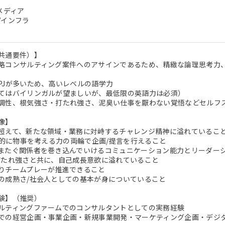
メディア
/インフラ
共通要件）】
略コンサルティング案件へのアサインであるため、精緻な論理思考力
PJが多いため、高いレベルの語学力
てはバイリンガルが望ましいが、最低限の英語力は必須）
調性、根気強さ・打たれ強さ、泥臭い仕事を厭わない覚悟などセルフ
像】
超えて、新たな領域・業務に対峙するチャレンジ精神に溢れているこ
論理的に物事を考える力の両輪で企画/提言を行えること
またぐ関係者を巻き込んでいけるコミュニケーション能力とリーダー
打たれ強さと共に、自己成長意欲に溢れていること
りチームプレーが推進できること
の成熟さ/社会人としての基本が身についていること
験】（推奨）
ルティングファームでのコンサルタントとしての実務経験
での経営企画・事業企画・新規事業開発・マーケティング企画・デジタ