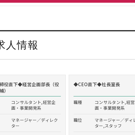
求人情報
締役直下◆経営企画部長（役
◆CEO直下◆社長室長
補）
コンサルタント,経営企
職種
コンサルタント,経
画・事業開発系
画・事業開発系
マネージャー／ディレク
職位
マネージャー／ディ
ター
ター,スタッフ