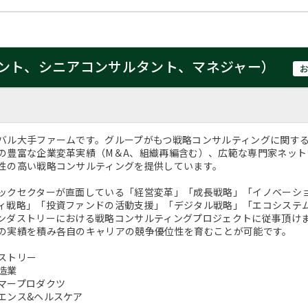
ント、シニアコンサルタント、マネジャー）
バル大手ファームです。グループがもつ戦略コンサルティングに関す
の豊富な企業変革実績（M＆A、組織再編含む）、広範な専門家ネッ
性の高い戦略コンサルティングを提供しています。
ックセクターが直面している「経営変革」「成長戦略」「イノベーシ
ィ戦略」「投資ファンドの活動支援」「デジタル戦略」「エコシステ
ンダストリーにおける戦略コンサルティングプロジェクトに従事頂け
の実績を積み各自のキャリアの競争優位性を育むことが可能です。
ストリー
造業
マープロダクツ
エンス&ヘルスケア