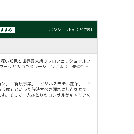
［ポジションNo.：59735］
おすすめ
る深い知見と世界最大級のプロフェッショナルフ
トワークとのコラボレーションにより、先進性・
ョン」「新規事業」「ビジネスモデル変革」「サ
ム形成」といった解決すべき課題に焦点をあて
ます。そして一人ひとりのコンサルがキャリアの