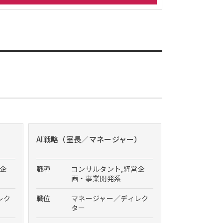
AI戦略（室長／マネージャー）
営企
職種
コンサルタント,経営企
画・事業開発系
レク
職位
マネージャー／ディレク
ター