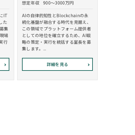
想定年収
900～3000万円
IT
AIの自律的知性とBlockchainの永
した
続化基盤が融合する時代を見据え、
＜募集
この領域でプラットフォーム提供者
が現場
としての地位を確立するため、AI戦
実行
略の策定・実行を統括する室長を募
集します。...
詳細を見る