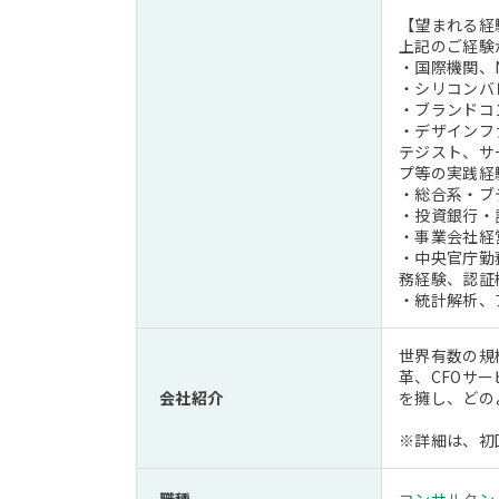
【望まれる経
上記のご経験
・国際機関、
・シリコンバ
・ブランドコ
・デザインフ
テジスト、サ
プ等の実践経
・総合系・ブ
・投資銀行・
・事業会社経
・中央官庁勤
務経験、認証
・統計解析、
世界有数の規
革、CFOサ
会社紹介
を擁し、どの
※詳細は、初