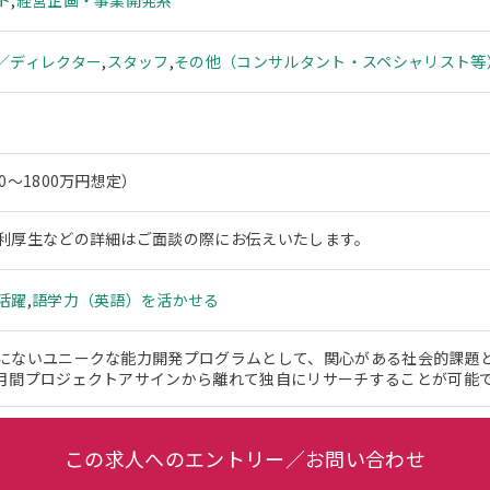
ト
,
経営企画・事業開発系
／ディレクター
,
スタッフ
,
その他（コンサルタント・スペシャリスト等
0～1800万円想定）
利厚生などの詳細はご面談の際にお伝えいたします。
活躍
,
語学力（英語）を活かせる
にないユニークな能力開発プログラムとして、関心がある社会的課題
月間プロジェクトアサインから離れて独自にリサーチすることが可能
この求人へのエントリー／お問い合わせ