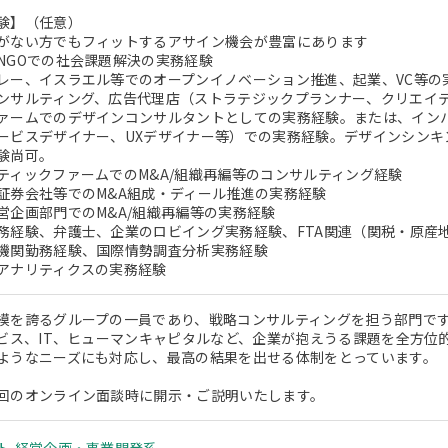
験】（任意）
がない方でもフィットするアサイン機会が豊富にあります
NGOでの社会課題解決の実務経験
レー、イスラエル等でのオープンイノベーション推進、起業、VC等の
ンサルティング、広告代理店（ストラテジックプランナー、クリエイ
ァームでのデザインコンサルタントとしての実務経験。または、イン
ービスデザイナー、UXデザイナー等）での実務経験。デザインシンキ
験尚可。
ティックファームでのM&A/組織再編等のコンサルティング経験
証券会社等でのM&A組成・ディール推進の実務経験
営企画部門でのM&A/組織再編等の実務経験
務経験、弁護士、企業のロビイング実務経験、FTA関連（関税・原産地証
機関勤務経験、国際情勢調査分析実務経験
アナリティクスの実務経験
模を誇るグループの一員であり、戦略コンサルティングを担う部門です
ービス、IT、ヒューマンキャピタルなど、企業が抱えうる課題を全方
ようなニーズにも対応し、最高の結果を出せる体制をとっています。
回のオンライン面談時に開示・ご説明いたします。