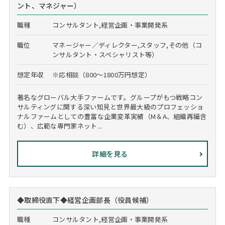
ント、マネジャー）
職種
コンサルタント,経営企画・事業開発系
職位
マネージャー／ディレクター,スタッフ,その他（コ
ンサルタント・スペシャリスト等）
想定年収
※応相談（800～1800万円想定）
著名なグローバル大手ファームです。グループがもつ戦略コン
サルティングに関する深い知見と世界最大級のプロフェッショ
ナルファームとしての豊富な企業変革実績（M＆A、組織再編含
む）、広範な専門家ネット...
詳細を見る
◆取締役直下◆経営企画部長（役員候補）
職種
コンサルタント,経営企画・事業開発系