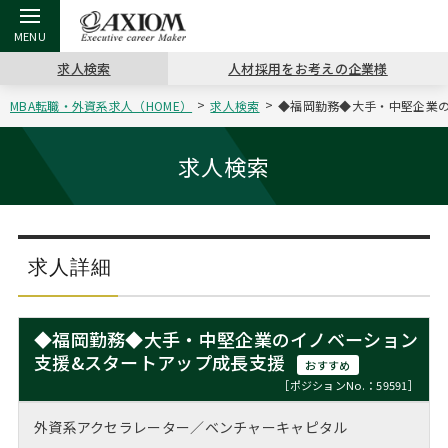
求人検索
人材採用をお考えの企業様
MBA転職・外資系求人（HOME）
求人検索
◆福岡勤務◆大手・中堅企業の
戻る
戻る
戻る
戻る
戻る
戻る
戻る
戻る
戻る
戻る
戻る
アクシアムの特長
キャリア支援 TOP
転職ツール TOP
転職コラム TOP
イベント・セミナー TOP
会社概要 TOP
ミッシ
お申し
キャリア
MBA留
英文レジ
求人検索
サービス案内
キャリアデザイン講座
英文レジュメの書き方
“展”職相談室
ジョブフェア
沿革
コンサ
キャリ
MBAの
日本から
パワー
（最新求人市場動向）
コンサルタントの紹介
職務経歴書の書き方
転職市場の明日をよめ
キャリアデザインセミナー
主なクライアント
代表メ
“展”
転職活
主な10
キーワ
求人詳細
ステージ別アドバイス
日本語履歴書テンプレート
コンサルティングの現場から
海外セミナー
アクセス
“展”
MBA
英文レ
MBAの転職事例
◆福岡勤務◆大手・中堅企業のイノベーション
よくある面接Q&A集
転職成功への4つの鍵
キャリアフォーラム
採用情報
支援&スタートアップ成長支援
おわり
おすすめ
MBAからのFAQ
［ポジションNo.：59591］
外資系／面接攻略のコツ
キャリアに効く一冊
プロ経営者の特別セミナー
パブリシティ
外資系アクセラレーター／ベンチャーキャピタル
MBA留学生数の推移