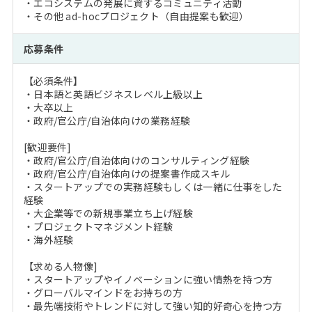
・エコシステムの発展に資するコミュニティ活動
・その他 ad-hocプロジェクト（自由提案も歓迎）
応募条件
【必須条件】
・日本語と英語ビジネスレベル上級以上
・大卒以上
・政府/官公庁/自治体向けの業務経験
[歓迎要件]
・政府/官公庁/自治体向けのコンサルティング経験
・政府/官公庁/自治体向けの提案書作成スキル
・スタートアップでの実務経験もしくは一緒に仕事をした
経験
・大企業等での新規事業立ち上げ経験
・プロジェクトマネジメント経験
・海外経験
【求める人物像]
・スタートアップやイノベーションに強い情熱を持つ方
・グローバルマインドをお持ちの方
・最先端技術やトレンドに対して強い知的好奇心を持つ方