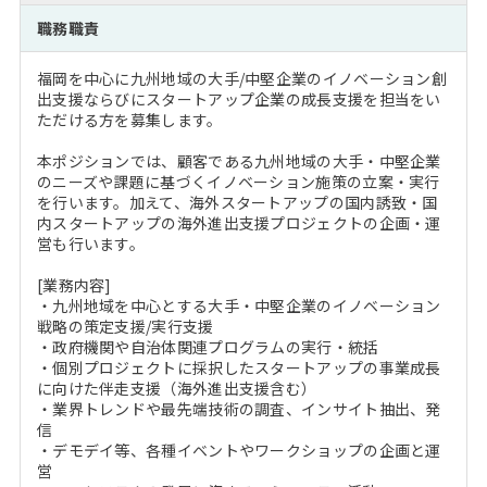
注目企業インタビュー
Career Talk Live
ニュースリリース
職務職責
インターン受入企業一覧
MBA NETWORKING
福岡を中心に九州地域の大手/中堅企業のイノベーション創
MBAを生かす求人特集
出支援ならびにスタートアップ企業の成長支援を担当をい
ただける方を募集します。
年齢と年収の相関図
本ポジションでは、顧客である九州地域の大手・中堅企業
のニーズや課題に基づくイノベーション施策の立案・実行
を行います。加えて、海外スタートアップの国内誘致・国
内スタートアップの海外進出支援プロジェクトの企画・運
営も行います。
[業務内容]
・九州地域を中心とする大手・中堅企業のイノベーション
戦略の策定支援/実行支援
・政府機関や自治体関連プログラムの実行・統括
・個別プロジェクトに採択したスタートアップの事業成長
に向けた伴走支援（海外進出支援含む）
・業界トレンドや最先端技術の調査、インサイト抽出、発
信
・デモデイ等、各種イベントやワークショップの企画と運
営