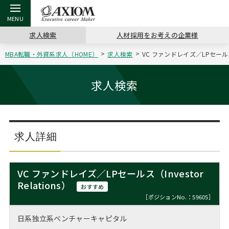
求人検索
人材採用をお考えの企業様
MBA転職・外資系求人（HOME）
求人検索
VC ファンドレイズ／LPセールス（
戻る
戻る
戻る
戻る
戻る
戻る
戻る
戻る
戻る
戻る
戻る
アクシアムの特長
キャリア支援 TOP
転職ツール TOP
転職コラム TOP
イベント・セミナー TOP
会社概要 TOP
ミッシ
お申し
キャリア
MBA留
英文レジ
求人検索
サービス案内
キャリアデザイン講座
英文レジュメの書き方
“展”職相談室
ジョブフェア
沿革
コンサ
キャリ
MBAの
日本から
パワー
（最新求人市場動向）
コンサルタントの紹介
職務経歴書の書き方
転職市場の明日をよめ
キャリアデザインセミナー
主なクライアント
代表メ
“展”
転職活
主な10
キーワ
求人詳細
ステージ別アドバイス
日本語履歴書テンプレート
コンサルティングの現場から
海外セミナー
アクセス
“展”
MBA
英文レ
MBAの転職事例
VC ファンドレイズ／LPセールス（Investor
よくある面接Q&A集
転職成功への4つの鍵
キャリアフォーラム
採用情報
Relations）
おわり
おすすめ
MBAからのFAQ
［ポジションNo.：59605］
外資系／面接攻略のコツ
キャリアに効く一冊
プロ経営者の特別セミナー
パブリシティ
日系独立系ベンチャーキャピタル
MBA留学生数の推移