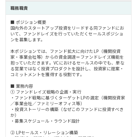
注目企業インタビュー
Career Talk Live
ニュースリリース
職務職責
インターン受入企業一覧
MBA NETWORKING
■ ポジション概要
MBAを生かす求人特集
国内外のスタートアップ投資をリードする同ファンドにお
いて、ファンドレイズを行っていただくセールスポジショ
ンを募集します。
年齢と年収の相関図
本ポジションでは、ファンド拡大に向けたLP（機関投資
家・事業会社等）からの資金調達＝ファンドレイズ機能を
担っていただきます。VCにおけるセールスの中でも、単な
る営業ではなく投資プロダクトを設計し、投資家に提案・
コミットメントを獲得する役割です。
■ 業務内容
① ファンドレイズ戦略の企画・実行
・ファンド戦略に基づくターゲットLPの選定（機関投資家
／事業会社／ファミリーオフィス等）
・投資ストーリーの構築（なぜこのファンドに投資すべき
か）
・募集スケジュール・ラウンド設計
② LPセールス・リレーション構築