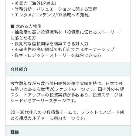
・英語力（海外LP対応）
・財務分析・バリュエーションに関する理解
・エンタメ/コンテンツ/DX領域への知見
■ 求める人物像
・抽象度の高い投資戦略を「投資家に伝わるストーリー」
に落とせる方
・長期的な信頼関係を構築できる対人力
・不確実性の高い領域でも自走できるオーナーシップ
・数字・ロジック・ストーリーを統合できる方
会社紹介
設立数年ながら数百億円規模の運用実績を持つ、日本で最
も勢いのある次世代VCファンドの一つです。国内外の有望
スタートアップへの投資実績が多数あり、投資ステージは
シードからアーリーステージです。
20～30代中心の少数精鋭チームで、フラットでスピード感
ある組織カルチャーも魅力の一つです。
職種