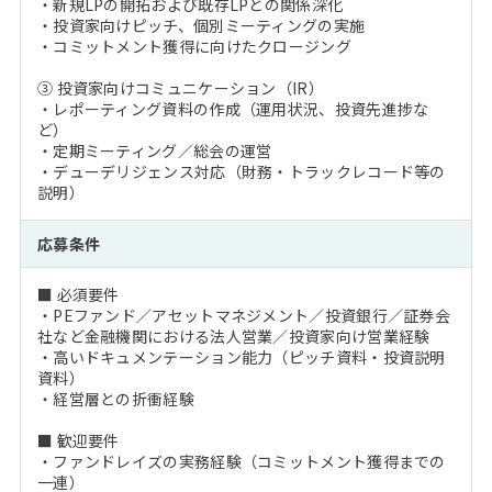
・新規LPの開拓および既存LPとの関係深化
・投資家向けピッチ、個別ミーティングの実施
・コミットメント獲得に向けたクロージング
③ 投資家向けコミュニケーション（IR）
・レポーティング資料の作成（運用状況、投資先進捗な
ど）
・定期ミーティング／総会の運営
・デューデリジェンス対応（財務・トラックレコード等の
説明）
応募条件
■ 必須要件
・PEファンド／アセットマネジメント／投資銀行／証券会
社など金融機関における法人営業／投資家向け営業経験
・高いドキュメンテーション能力（ピッチ資料・投資説明
資料）
・経営層との折衝経験
■ 歓迎要件
・ファンドレイズの実務経験（コミットメント獲得までの
一連）