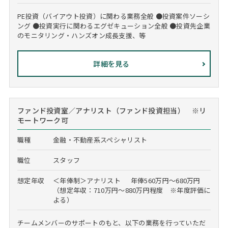
PE投資（バイアウト投資）に関わる業務全般 ●投資案件ソーシ
ング ●投資実行に関わるエグゼキューション全般 ●投資先企業
のモニタリング・ハンズオン成長支援、等
詳細を見る
ファンド投資室／アナリスト（ファンド投資担当） ※リ
モートワーク可
職種
金融・不動産系スペシャリスト
職位
スタッフ
想定年収
＜年俸制＞アナリスト 年俸560万円～680万円
（想定年収：710万円～880万円程度 ※年度評価に
よる）
チームメンバーのサポートのもと、以下の業務を行っていただ