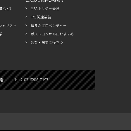
こだわり条件から探す
員など）
MBAホルダー優遇
IPO関連業務
シャリスト
優良＆注目ベンチャー
系
ポストコンサルにおすすめ
起業・創業に役立つ
5階
TEL：
03-6206-7197