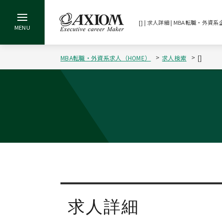
[] | 求人詳細 | MBA転職・
MBA転職・外資系求人（HOME）
求人検索
[]
求人詳細