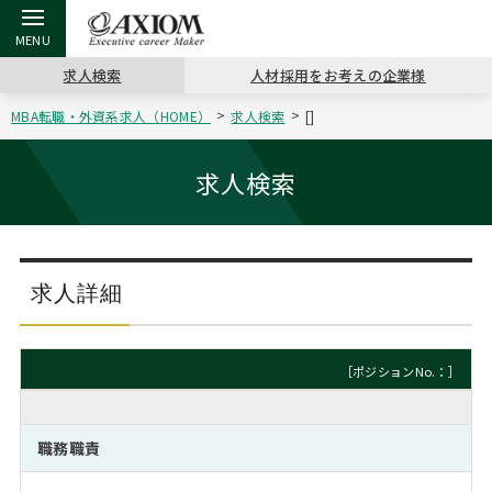
求人検索
人材採用をお考えの企業様
MBA転職・外資系求人（HOME）
求人検索
[]
戻る
戻る
戻る
戻る
戻る
戻る
戻る
戻る
戻る
戻る
戻る
アクシアムの特長
キャリア支援 TOP
転職ツール TOP
転職コラム TOP
イベント・セミナー TOP
会社概要 TOP
ミッシ
お申し
キャリア
MBA留
英文レジ
求人検索
サービス案内
キャリアデザイン講座
英文レジュメの書き方
“展”職相談室
ジョブフェア
沿革
コンサ
キャリ
MBAの
日本から
パワー
（最新求人市場動向）
コンサルタントの紹介
職務経歴書の書き方
転職市場の明日をよめ
キャリアデザインセミナー
主なクライアント
代表メ
“展”
転職活
主な10
キーワ
求人詳細
ステージ別アドバイス
日本語履歴書テンプレート
コンサルティングの現場から
海外セミナー
アクセス
“展”
MBA
英文レ
MBAの転職事例
［ポジションNo.：］
よくある面接Q&A集
転職成功への4つの鍵
キャリアフォーラム
採用情報
おわり
MBAからのFAQ
職務職責
外資系／面接攻略のコツ
キャリアに効く一冊
プロ経営者の特別セミナー
パブリシティ
MBA留学生数の推移