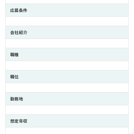
注目企業インタビュー
Career Talk Live
ニュースリリース
インターン受入企業一覧
応募条件
MBA NETWORKING
MBAを生かす求人特集
会社紹介
年齢と年収の相関図
職種
職位
勤務地
想定年収