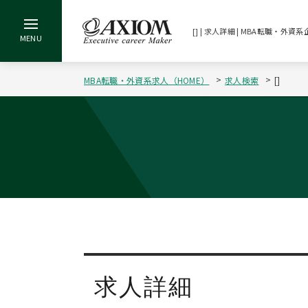
[] | 求人詳細 | MBA転職・
MBA転職・外資系求人（HOME）
求人検索
[]
求人詳細