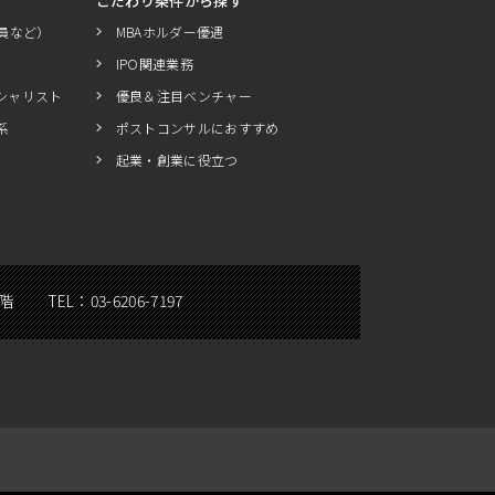
こだわり条件から探す
員など）
MBAホルダー優遇
IPO関連業務
シャリスト
優良＆注目ベンチャー
系
ポストコンサルにおすすめ
起業・創業に役立つ
5階
TEL：
03-6206-7197