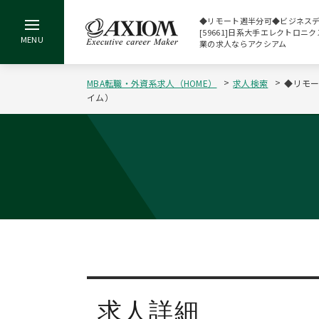
◆リモート週半分可◆ビジネス
[59661]日系大手エレクトロニ
業の求人ならアクシアム
MBA転職・外資系求人（HOME）
求人検索
◆リモー
イム）
求人詳細