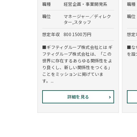
職種
経営企画・事業開発系
職種
職位
マネージャー／ディレク
職位
ター,スタッフ
想定年収
800 1500万円
想定
■ギフティグループ株式会社とは ギ
■な
フティグループ株式会社は、「この
を設
世界に存在するあらゆる関係性をよ
り良くし、新しい関係性をつくる」
ことをミッションに掲げていま
す。...
詳細を見る