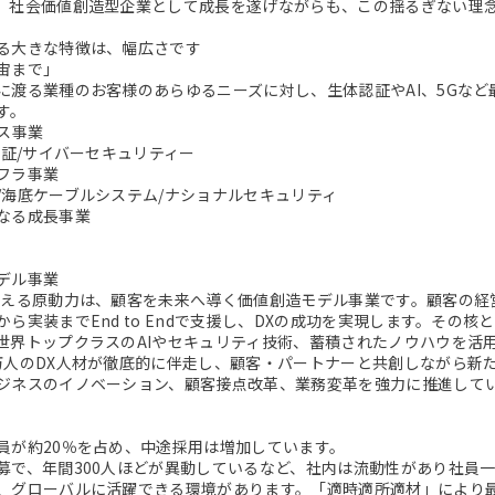
。社会価値創造型企業として成長を遂げながらも、この揺るぎない理
る大きな特徴は、幅広さです
宙まで」
に渡る業種のお客様のあらゆるニーズに対し、生体認証やAI、5Gな
す。
ビス事業
認証/サイバーセキュリティー
フラ事業
/海底ケーブルシステム/ナショナルセキュリティ
なる成長事業
デル事業
支える原動力は、顧客を未来へ導く価値創造モデル事業です。顧客の経
から実装までEnd to Endで支援し、DXの成功を実現します。その
世界トップクラスのAIやセキュリティ技術、蓄積されたノウハウを活
万人のDX人材が徹底的に伴走し、顧客・パートナーと共創しながら新
ジネスのイノベーション、顧客接点改革、業務変革を強力に推進して
員が約20％を占め、中途採用は増加しています。
募で、年間300人ほどが異動しているなど、社内は流動性があり社員
、グローバルに活躍できる環境があります。「適時適所適材」により