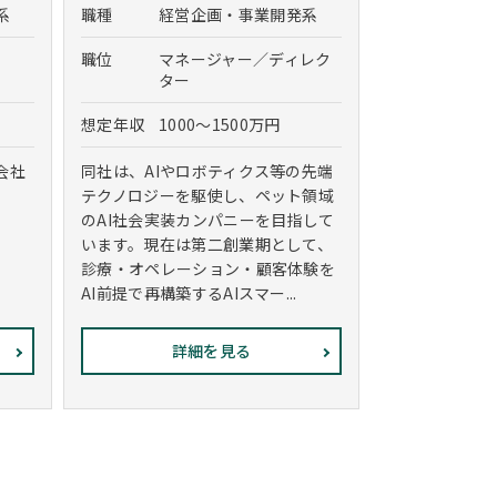
系
職種
経営企画・事業開発系
職位
マネージャー／ディレク
ター
想定年収
1000～1500万円
会社
同社は、AIやロボティクス等の先端
テクノロジーを駆使し、ペット領域
のAI社会実装カンパニーを目指して
います。現在は第二創業期として、
診療・オペレーション・顧客体験を
AI前提で再構築するAIスマー...
詳細を見る