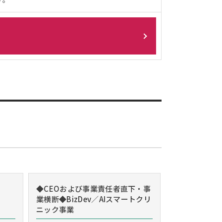
◆CEOおよび事業責任者直下・事
業横断◆BizDev／AIスマートクリ
ニック事業