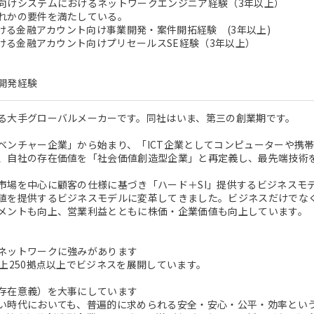
けシステムにおけるネットワークエンジニア経験（3年以上）
れかの要件を満たしている。
おける金融アカウント向け事業開発・案件開拓経験 (3年以上)
おける金融アカウント向けプリセールスSE経験（3年以上）
開発経験
る大手グローバルメーカーです。同社はいま、第三の創業期です。
ベンチャー企業」から始まり、「ICT企業としてコンピューターや携
、自社の存在価値を「社会価値創造型企業」と再定義し、最先端技術
市場を中心に顧客の仕様に基づき「ハード＋SI」提供するビジネスモ
値を提供するビジネスモデルに変革してきました。ビジネスだけでな
メントも向上、営業利益とともに株価・企業価値も向上しています。
ネットワークに強みがあります
以上250拠点以上でビジネスを展開しています。
存在意義）を大事にしています
い時代においても、普遍的に求められる安全・安心・公平・効率とい