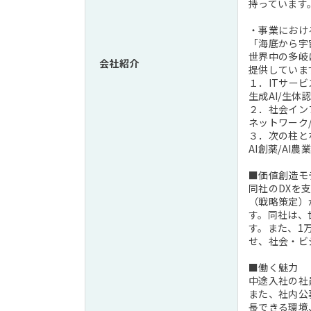
持っています
・事業におけ
「海底から宇
世界中の多岐
会社紹介
提供していま
１．ITサー
生成AI/生体
２．社会イン
ネットワーク
３．次の柱と
AI創薬/AI農業
■価値創造モ
同社のDXを
（戦略策定）
す。同社は、
す。また、1
せ、社会・ビ
■働く魅力
中途入社の社
また、社内公
長できる環境