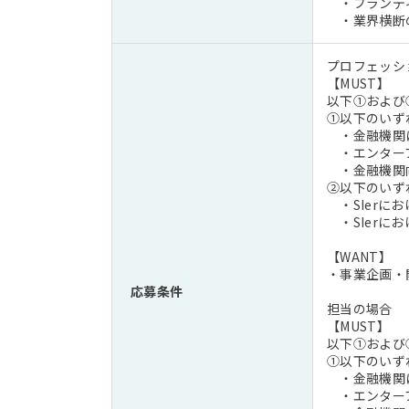
・ブランディ
・業界横断の
プロフェッシ
【MUST】
以下①および
①以下のいず
・金融機関に
・エンタープ
・金融機関向
②以下のいず
・SIerに
・SIerに
【WANT】
・事業企画・
応募条件
担当の場合
【MUST】
以下①および
①以下のいず
・金融機関に
・エンタープ