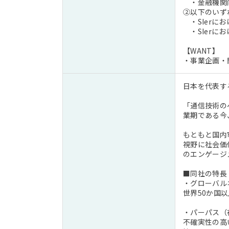
・金融機関向
②以下のいず
・SIerに
・SIerに
【WANT】
・事業企画・
日本を代表す
「通信技術の
業期である今
もともと国内
視野に社会価
のエンゲージ
■同社の特長
・グローバル
世界50か国
・パーパス（
不確実性の高