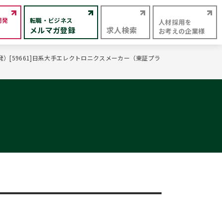
開発
転職・ビジネス
人材採用を
メルマガ登録
求人検索
お考えの企業様
[59661]日系大手エレクトロニクスメーカー（東証プラ