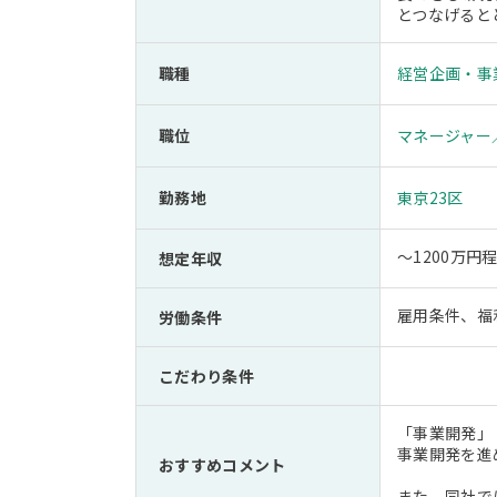
とつなげると
職種
経営企画・事
職位
マネージャー
勤務地
東京23区
～1200万
想定年収
雇用条件、福
労働条件
こだわり条件
「事業開発」
事業開発を進
おすすめコメント
また、同社で