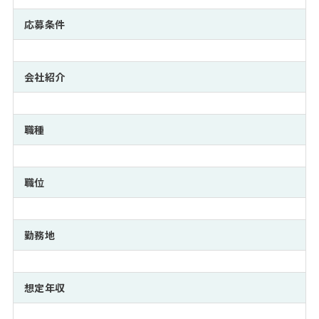
注目企業インタビュー
Career Talk Live
ニュースリリース
インターン受入企業一覧
応募条件
MBA NETWORKING
MBAを生かす求人特集
会社紹介
年齢と年収の相関図
職種
職位
勤務地
想定年収