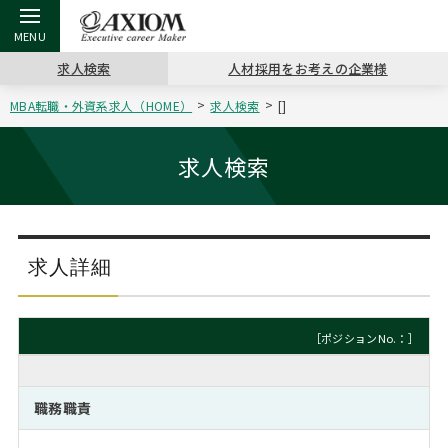
求人検索
人材採用をお考えの企業様
MBA転職・外資系求人（HOME）
求人検索
[]
戻る
戻る
戻る
戻る
戻る
戻る
戻る
戻る
戻る
戻る
戻る
アクシアムの特長
キャリア支援 TOP
転職ツール TOP
転職コラム TOP
イベント・セミナー TOP
会社概要 TOP
ミッシ
お申し
キャリア
MBA留
英文レジ
求人検索
サービス案内
キャリアデザイン講座
英文レジュメの書き方
“展”職相談室
ジョブフェア
沿革
コンサ
キャリ
MBAの
日本から
パワー
（最新求人市場動向）
コンサルタントの紹介
職務経歴書の書き方
転職市場の明日をよめ
キャリアデザインセミナー
主なクライアント
代表メ
“展”
転職活
主な10
キーワ
求人詳細
ステージ別アドバイス
日本語履歴書テンプレート
コンサルティングの現場から
海外セミナー
アクセス
“展”
MBA
英文レ
MBAの転職事例
［ポジションNo.：］
よくある面接Q&A集
転職成功への4つの鍵
キャリアフォーラム
採用情報
おわり
MBAからのFAQ
職務職責
外資系／面接攻略のコツ
キャリアに効く一冊
プロ経営者の特別セミナー
パブリシティ
MBA留学生数の推移