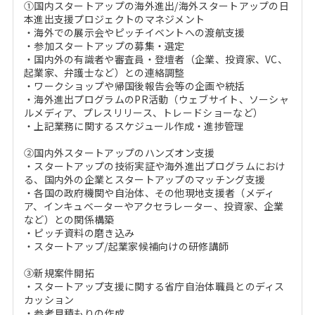
①国内スタートアップの海外進出/海外スタートアップの日
本進出支援プロジェクトのマネジメント
・海外での展示会やピッチイベントへの渡航支援
・参加スタートアップの募集・選定
・国内外の有識者や審査員・登壇者（企業、投資家、VC、
起業家、弁護士など）との連絡調整
・ワークショップや帰国後報告会等の企画や統括
・海外進出プログラムのPR活動（ウェブサイト、ソーシャ
ルメディア、プレスリリース、トレードショーなど）
・上記業務に関するスケジュール作成・進捗管理
②国内外スタートアップのハンズオン支援
・スタートアップの技術実証や海外進出プログラムにおけ
る、国内外の企業とスタートアップのマッチング支援
・各国の政府機関や自治体、その他現地支援者（メディ
ア、インキュベーターやアクセラレーター、投資家、企業
など）との関係構築
・ピッチ資料の磨き込み
・スタートアップ/起業家候補向けの研修講師
③新規案件開拓
・スタートアップ支援に関する省庁自治体職員とのディス
カッション
・参考見積もりの作成