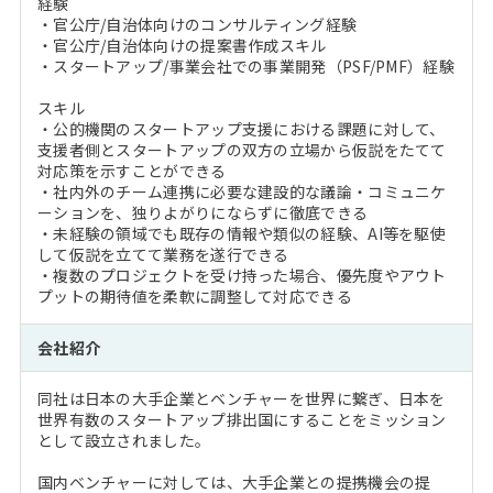
経験
・官公庁/自治体向けのコンサルティング経験
・官公庁/自治体向けの提案書作成スキル
・スタートアップ/事業会社での事業開発（PSF/PMF）経験
スキル
・公的機関のスタートアップ支援における課題に対して、
支援者側とスタートアップの双方の立場から仮説をたてて
対応策を示すことができる
・社内外のチーム連携に必要な建設的な議論・コミュニケ
ーションを、独りよがりにならずに徹底できる
・未経験の領域でも既存の情報や類似の経験、AI等を駆使
して仮説を立てて業務を遂行できる
・複数のプロジェクトを受け持った場合、優先度やアウト
プットの期待値を柔軟に調整して対応できる
会社紹介
同社は日本の大手企業とベンチャーを世界に繋ぎ、日本を
世界有数のスタートアップ排出国にすることをミッション
として設立されました。
国内ベンチャーに対しては、大手企業との提携機会の提