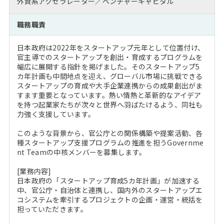
外資系アクセラレーター／ベンチャーキャピタル
注目企業インタビュー
Career Talk Live
ニュースリリース
インターン受入企業一覧
職務職責
MBA NETWORKING
MBAを生かす求人特集
日本政府は2022年をスタートアップ元年として位置付け、
官主導でのスタートアップを創出・育成するプログラムを
年齢と年収の相関図
幅広に展開する指針を掲げました。そのスタートアップ5
カ年計画も中間地点を迎え、グローバル市場に挑戦できる
スタートアップの育成や大手企業連携からの成果創出がま
すます重要となっています。熱い情熱と革新的なアイデア
を持つ起業家たちが次々と世界へ羽ばたけるよう、同社も
力強く支援しています。
このような背景から、官公庁との関係構築や提案活動、各
種スタートアップ支援プログラムの推進を担うGovernme
nt Teamの中核メンバーを募集します。
[業務内容]
日本政府の「スタートアップ育成5カ年計画」が加速する
中、官公庁・自治体と連携し、国内外のスタートアップエ
コシステムを牽引するプロジェクトの企画・運営・統括を
担っていただきます。