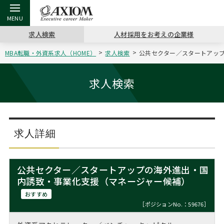
求人検索
人材採用をお考えの企業様
MBA転職・外資系求人（HOME）
求人検索
公共セクター／スタートアップ
戻る
戻る
戻る
戻る
戻る
戻る
戻る
戻る
戻る
戻る
戻る
アクシアムの特長
キャリア支援 TOP
転職ツール TOP
転職コラム TOP
イベント・セミナー TOP
会社概要 TOP
ミッシ
お申し
キャリア
MBA留
英文レジ
求人検索
サービス案内
キャリアデザイン講座
英文レジュメの書き方
“展”職相談室
ジョブフェア
沿革
コンサ
キャリ
MBAの
日本から
パワー
（最新求人市場動向）
コンサルタントの紹介
職務経歴書の書き方
転職市場の明日をよめ
キャリアデザインセミナー
主なクライアント
代表メ
“展”
転職活
主な10
キーワ
求人詳細
ステージ別アドバイス
日本語履歴書テンプレート
コンサルティングの現場から
海外セミナー
アクセス
“展”
MBA
英文レ
MBAの転職事例
公共セクター／スタートアップの海外進出・国
よくある面接Q&A集
転職成功への4つの鍵
キャリアフォーラム
採用情報
内誘致・事業化支援（マネージャー候補）
おわり
MBAからのFAQ
おすすめ
外資系／面接攻略のコツ
キャリアに効く一冊
プロ経営者の特別セミナー
パブリシティ
［ポジションNo.：59676］
MBA留学生数の推移